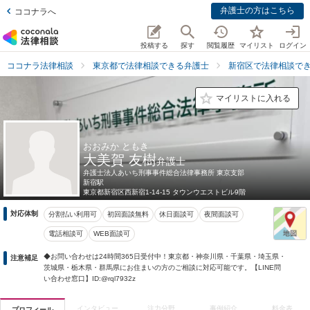
弁護士の方はこちら
ココナラへ
投稿する
探す
閲覧履歴
マイリスト
ログイン
ココナラ法律相談
東京都で法律相談できる弁護士
新宿区で法律相談で
マイリストに入れる
おおみか ともき
大美賀 友樹
弁護士
弁護士法人あいち刑事事件総合法律事務所 東京支部
新宿駅
東京都
新宿区西新宿1-14-15 タウンウエストビル9階
対応体制
分割払い利用可
初回面談無料
休日面談可
夜間面談可
電話相談可
WEB面談可
◆お問い合わせは24時間365日受付中！東京都・神奈川県・千葉県・埼玉県・
注意補足
茨城県・栃木県・群馬県にお住まいの方のご相談に対応可能です。【LINE問
い合わせ窓口】ID:@rql7932z
インタビュー
注力分野
事例紹介
料金表
プロフィール