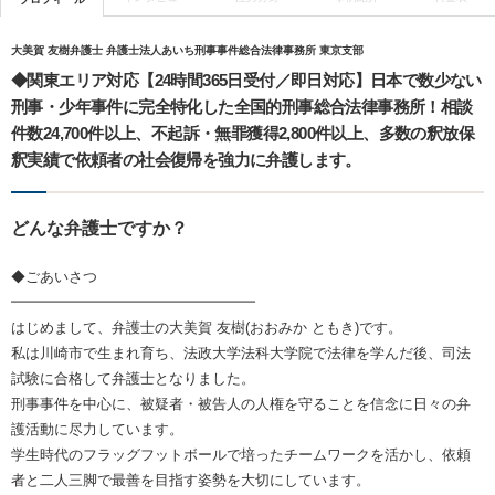
大美賀 友樹弁護士 弁護士法人あいち刑事事件総合法律事務所 東京支部
◆関東エリア対応【24時間365日受付／即日対応】日本で数少ない
刑事・少年事件に完全特化した全国的刑事総合法律事務所！相談
件数24,700件以上、不起訴・無罪獲得2,800件以上、多数の釈放保
釈実績で依頼者の社会復帰を強力に弁護します。
どんな弁護士ですか？
◆ごあいさつ
━━━━━━━━━━━━━━━━━
はじめまして、弁護士の大美賀 友樹(おおみか ともき)です。
私は川崎市で生まれ育ち、法政大学法科大学院で法律を学んだ後、司法
試験に合格して弁護士となりました。
刑事事件を中心に、被疑者・被告人の人権を守ることを信念に日々の弁
護活動に尽力しています。
学生時代のフラッグフットボールで培ったチームワークを活かし、依頼
者と二人三脚で最善を目指す姿勢を大切にしています。