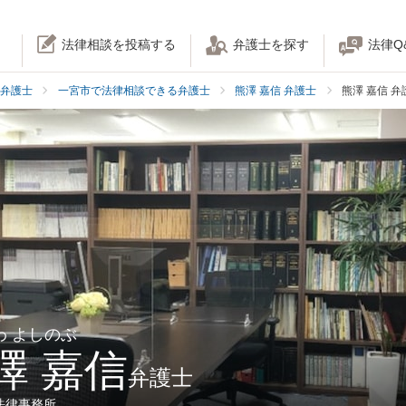
法律相談を投稿する
弁護士を探す
法律Q
弁護士
一宮市で法律相談できる弁護士
熊澤 嘉信 弁護士
熊澤 嘉信 
わ よしのぶ
澤 嘉信
弁護士
法律事務所