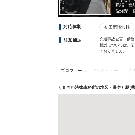
尾張一宮
愛知県
一宮
対応体制
初回面談無料
交通事故被害、債務
注意補足
相談については、初
ておりません。
プロフィール
インタビュー
注
くまざわ法律事務所の地図・最寄り駅(熊