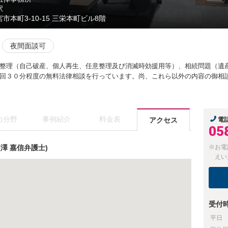
駅
市本町3-10-15 三栄本町ビル8階
夜間面談可
整理（自己破産、個人再生、任意整理及び消滅時効援用等）、相続問題（遺
回３０分程度の無料法律相談を行っています。尚、これら以外の内容の御相
力分野
事例紹介
料金表
アクセス
電
05
澤 嘉信弁護士)
※お電
えい
受付
平日