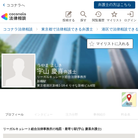
弁護士の方はこちら
ココナラへ
投稿する
探す
閲覧履歴
マイリスト
ログイン
ココナラ法律相談
東京都で法律相談できる弁護士
港区で法律相談でき
マイリストに入れる
うやま よしき
宇山 慶喜
弁護士
リーガルキュレート総合法律事務所
新橋駅
東京都
港区新橋1-16-4 りそな新橋ビル8階
プロフィール
インタビュー
注力分野
事例紹介
料金表
リーガルキュレート総合法律事務所の地図・最寄り駅(宇山 慶喜弁護士)