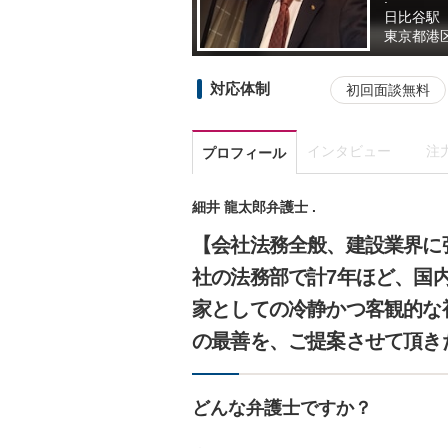
日比谷駅
東京都
港
対応体制
初回面談無料
インタビュー
注
プロフィール
細井 龍太郎弁護士 .
【会社法務全般、建設業界に
社の法務部で計7年ほど、国
家としての冷静かつ客観的な
の最善を、ご提案させて頂き
どんな弁護士ですか？