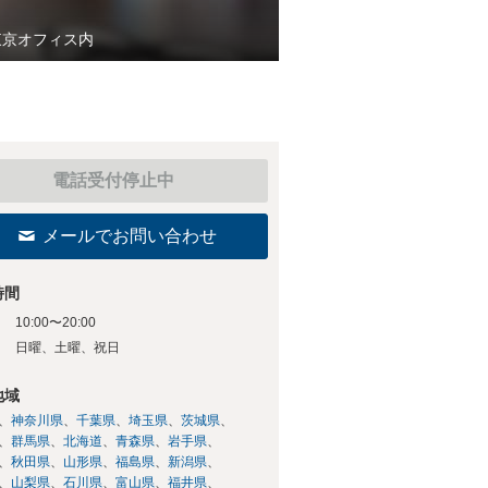
東京オフィス内
電話受付停止中
メールでお問い合わせ
時間
10:00〜20:00
日
日曜、土曜、祝日
地域
神奈川県
千葉県
埼玉県
茨城県
群馬県
北海道
青森県
岩手県
秋田県
山形県
福島県
新潟県
山梨県
石川県
富山県
福井県