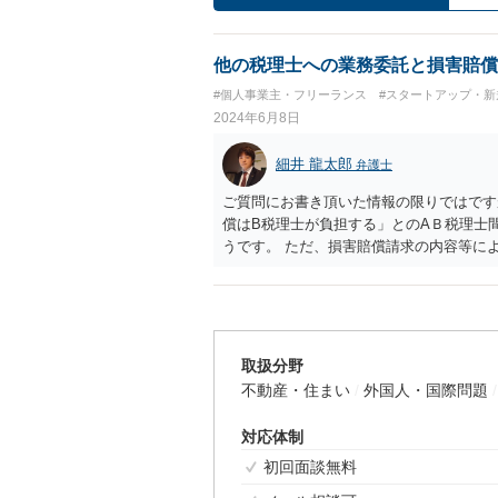
他の税理士への業務委託と損害賠償
#個人事業主・フリーランス
#スタートアップ・新
2024年6月8日
細井 龍太郎
弁護士
ご質問にお書き頂いた情報の限りではです
償はB税理士が負担する」とのAＢ税理士
うです。 ただ、損害賠償請求の内容等に
思います。 ご依頼をご検討でしたら、3
います。 宜しくお願い致します。
取扱分野
不動産・住まい
外国人・国際問題
対応体制
初回面談無料