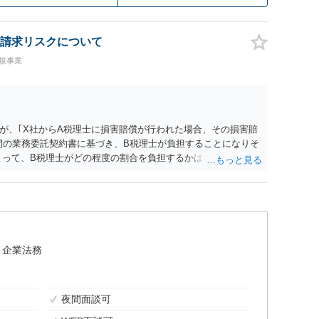
請求リスクについて
規事業
が、｢X社からA税理士に損害賠償が行われた場合、その損害賠
間の業務委託契約書に基づき、B税理士が負担することになりそ
よって、B税理士がどの程度の割合を負担するかは変わりうると
0分無料相談もお受けいたしますので、個別にご連絡頂ければと思
企業法務
夜間面談可