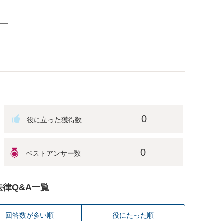
━
0
0
法律Q&A一覧
回答数が多い順
役にたった順