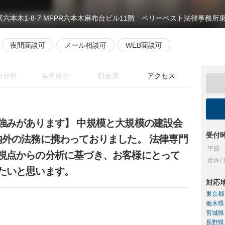
区六本木1-8-7 MFPR六本木麻布台ビル11階 ベリーベスト法律事務所
夜間面談可
メール相談可
WEB面談可
力分野
事例紹介
料金表
アクセス
強みがあります】 中規模と大規模の建設会
受付
内外の法務に携わっておりました。 法律専門
平日
視点からの分析に基づき、お客様にとって
定休
たいと思います。
対応
東京都
栃木県
宮城県
長野県