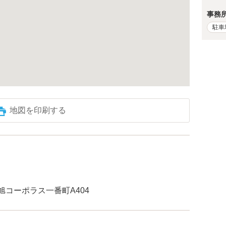
事務
駐車
地図を印刷する
 旭コーポラス一番町A404