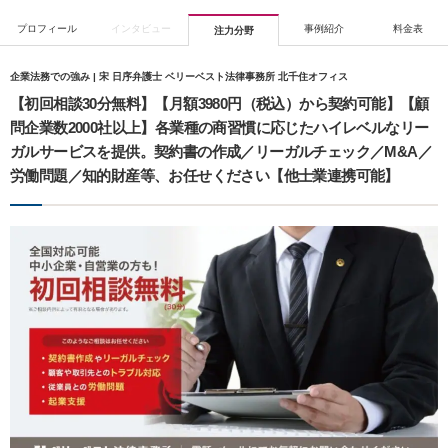
プロフィール
インタビュー
事例紹介
料金表
注力分野
企業法務での強み | 宋 日序弁護士 ベリーベスト法律事務所 北千住オフィス
【初回相談30分無料】【月額3980円（税込）から契約可能】【顧
問企業数2000社以上】各業種の商習慣に応じたハイレベルなリー
ガルサービスを提供。契約書の作成／リーガルチェック／M&A／
労働問題／知的財産等、お任せください【他士業連携可能】