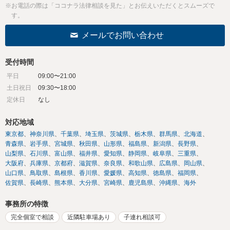
※お電話の際は「ココナラ法律相談を見た」とお伝えいただくとスムーズで
す。
メールでお問い合わせ
受付時間
平日
09:00〜21:00
土日祝日
09:30〜18:00
定休日
なし
対応地域
東京都
神奈川県
千葉県
埼玉県
茨城県
栃木県
群馬県
北海道
青森県
岩手県
宮城県
秋田県
山形県
福島県
新潟県
長野県
山梨県
石川県
富山県
福井県
愛知県
静岡県
岐阜県
三重県
大阪府
兵庫県
京都府
滋賀県
奈良県
和歌山県
広島県
岡山県
山口県
鳥取県
島根県
香川県
愛媛県
高知県
徳島県
福岡県
佐賀県
長崎県
熊本県
大分県
宮崎県
鹿児島県
沖縄県
海外
事務所の特徴
完全個室で相談
近隣駐車場あり
子連れ相談可