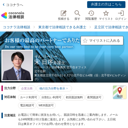
弁護士の方はこちら
ココナラへ
投稿する
探す
閲覧履歴
マイリスト
ログイン
ココナラ法律相談
東京都で法律相談できる弁護士
足立区で法律相談で
マイリストに入れる
そん りーしー
宋 日序
弁護士
ベリーベスト法律事務所 北千住オフィス
北千住駅
東京都
足立区千住1-11-2 Jプロ北千住ビル4階（旧：北千住Vビルディン
グ）
注力分野
企業法務
他の注力分野を表示
対応体制
カード利用可
分割払い利用可
初回面談無料
夜間面談可
電話相談可
WEB面談可
お電話にて簡単に状況をお伺いし、面談日時を迅速にご案内致します。メール
注意補足
も24時間受け付け迅速に返信します。お気軽にお問い合わせ下さい。土日祝
日は東京オフィスでのお問い合わせ受付となります。