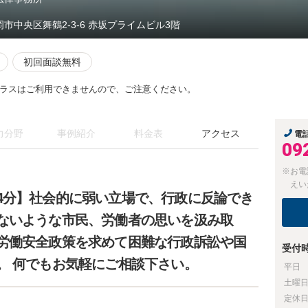
岡市中央区舞鶴2-3-6 赤坂プライムビル3階
初回面談無料
ラスはご利用できませんので、ご注意ください。
力分野
事例紹介
料金表
アクセス
電
09
※お電
えい
4分】社会的に弱い立場で、行政に反論でき
ないような市民、労働者の思いを汲み取
労働安全政策を求めて困難な行政訴訟や国
受付
。 何でもお気軽にご相談下さい。
平日
土曜
定休