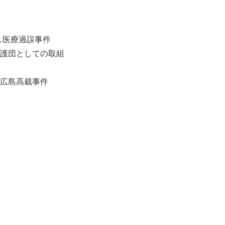
し医療過誤事件
護団としての取組
広島高裁事件