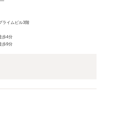
━
坂プライムビル3階
徒歩4分
徒歩9分