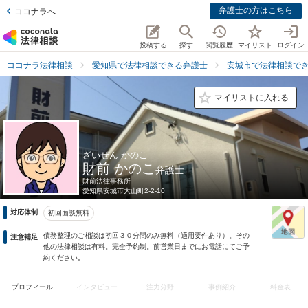
弁護士の方はこちら
ココナラへ
投稿する
探す
閲覧履歴
マイリスト
ログイン
ココナラ法律相談
愛知県で法律相談できる弁護士
安城市で法律相談で
マイリストに入れる
ざいぜん かのこ
財前 かのこ
弁護士
財前法律事務所
愛知県
安城市大山町2-2-10
対応体制
初回面談無料
債務整理のご相談は初回３０分間のみ無料（適用要件あり）。その
注意補足
他の法律相談は有料。完全予約制。前営業日までにお電話にてご予
約ください。
プロフィール
インタビュー
注力分野
事例紹介
料金表