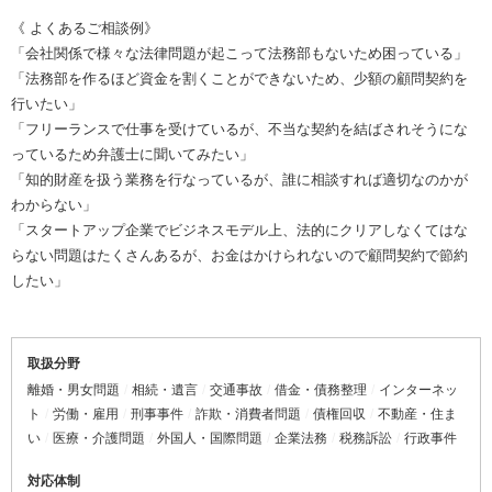
《 よくあるご相談例》
「会社関係で様々な法律問題が起こって法務部もないため困っている」
「法務部を作るほど資金を割くことができないため、少額の顧問契約を
行いたい」
「フリーランスで仕事を受けているが、不当な契約を結ばされそうにな
っているため弁護士に聞いてみたい」
「知的財産を扱う業務を行なっているが、誰に相談すれば適切なのかが
わからない」
「スタートアップ企業でビジネスモデル上、法的にクリアしなくてはな
らない問題はたくさんあるが、お金はかけられないので顧問契約で節約
したい」
取扱分野
離婚・男女問題
相続・遺言
交通事故
借金・債務整理
インターネッ
ト
労働・雇用
刑事事件
詐欺・消費者問題
債権回収
不動産・住ま
い
医療・介護問題
外国人・国際問題
企業法務
税務訴訟
行政事件
対応体制