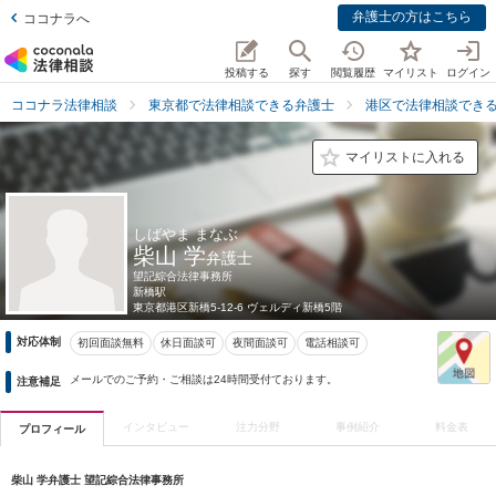
弁護士の方はこちら
ココナラへ
投稿する
探す
閲覧履歴
マイリスト
ログイン
ココナラ法律相談
東京都で法律相談できる弁護士
港区で法律相談でき
マイリストに入れる
しばやま まなぶ
柴山 学
弁護士
望記綜合法律事務所
新橋駅
東京都
港区新橋5-12-6 ヴェルディ新橋5階
対応体制
初回面談無料
休日面談可
夜間面談可
電話相談可
メールでのご予約・ご相談は24時間受付ております。
注意補足
インタビュー
注力分野
事例紹介
料金表
プロフィール
柴山 学弁護士 望記綜合法律事務所