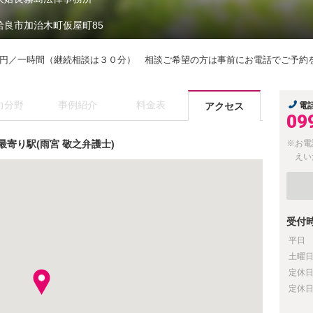
姶良市加治木町仮屋町85
円／一時間（継続相談は３０分） 相談ご希望の方は事前にお電話でご予約
力分野
事例紹介
料金表
アクセス
電
09
寄り駅(雨宮 敬之弁護士)
※お電
えい
受付
平日
土曜
定休
定休