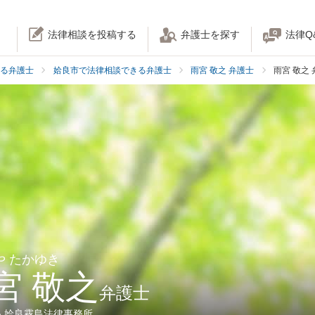
法律相談を投稿する
弁護士を探す
法律Q
る弁護士
姶良市で法律相談できる弁護士
雨宮 敬之 弁護士
雨宮 敬之
や たかゆき
宮 敬之
弁護士
人姶良霧島法律事務所