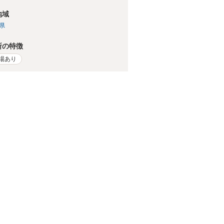
地域
県
所の特徴
場あり