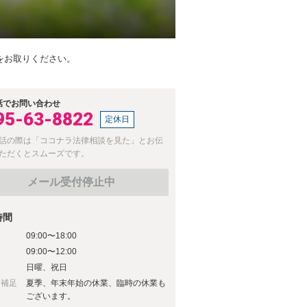
をお取りください。
話でお問い合わせ
95-63-8822
定休日
話の際は「ココナラ法律相談を見た」とお伝
ただくとスムーズです。
メール受付停止中
時間
09:00〜18:00
日
09:00〜12:00
日
日曜、祝日
日補足
夏季、年末年始の休業、臨時の休業も
ございます。