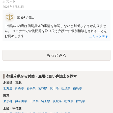
の安全配慮義務違反が認められると解されますので、会社の損害賠償
#パワハラ
し、事務所側が一方的に解除したのにタレントへ違約金を課す設計
責任（治療費、通院慰謝料、入院費、入院慰謝料、後遺障害慰謝料、
2026年7月31日
は、合理性や対価性を欠くとして争いやすいです。逆に、タレント側
逸失利益等）が認められる可能性が高いと思われます。 また、業務労
の重大な契約違反がある場合は、実損害の範囲で請求される可能性は
災での第三者行為傷害（同僚の不注意等による事故）の場合は、当該
匿名A
弁護士
あります。
第三者の賠償責任も考えられます。 労災で支払われた分は、損害額か
ら控除（損益相殺）されますが、それを超えた部分は、会社もしく
ご相談の内容は個別具体的事情を確認しないと判断しようがありませ
は、第三者から支払ってもらうことになります。 会社等との交渉が必
ん。 ココナラで労働問題を取り扱う弁護士に個別相談をされることを
要になると思います（良い会社でしたら、自ら話してくると思います
お薦めします。
が・・・）。極めて専門的な話ですので、詳細もしくは対応を最寄り
の弁護士にご相談ください。 以上、ご参考まで。
もっとみる
都道府県から労働・雇用に強い弁護士を探す
北海道・東北
北海道
青森県
岩手県
宮城県
秋田県
山形県
福島県
関東
東京都
神奈川県
千葉県
埼玉県
茨城県
栃木県
群馬県
北陸・甲信越