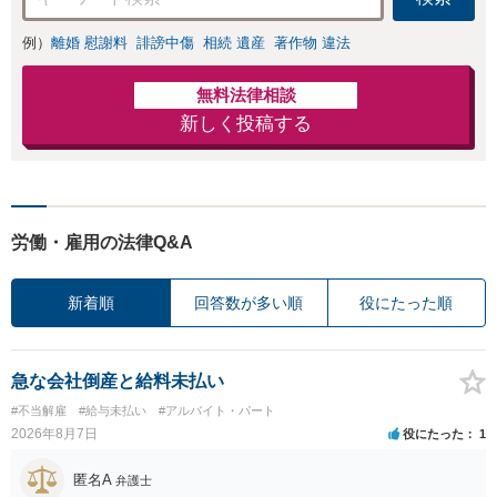
例）
離婚 慰謝料
誹謗中傷
相続 遺産
著作物 違法
無料法律相談
新しく投稿する
労働・雇用の法律Q&A
新着順
回答数が多い順
役にたった順
急な会社倒産と給料未払い
#不当解雇
#給与未払い
#アルバイト・パート
2026年8月7日
役にたった
1
匿名A
弁護士