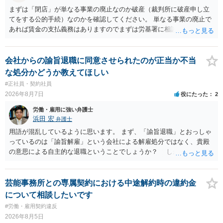
まずは「閉店」が単なる事業の廃止なのか破産（裁判所に破産申し立
てをする公的手続）なのかを確認してください。 単なる事業の廃止で
あれば賃金の支払義務はありますのでまずは労基署に相談してくださ
い。破産申立てであれば破産手続きの中で破産管財人から（全額は難
しいかもしれませんが）賃金などの労働債権は他の債務より優先して
支払われます。ただし支払までにかなり時間がかかるでしょう。 さら
会社からの諭旨退職に同意させられたのが正当か不当
に、「独立行政法人労働者健康安全機構 」という公的機関が未払賃金
な処分かどうか教えてほしい
の立替事業を行っています。詳しくは、同機構の＜未払賃金立替払相
#正社員・契約社員
談コーナー＞ TEL 044-431-8663 相談時間：土日祝日を除く9:15～1
2026年8月7日
役にたった
2
7:00 に相談してみてください。同じように未払となった他の従業員の
方がいれば一緒に相談してみるといいでしょう。
労働・雇用に強い弁護士
浜田 宏
弁護士
用語が混乱しているように思います。 まず、「諭旨退職」とおっしゃ
っているのは「諭旨解雇」という会社による解雇処分ではなく、貴殿
の意思による自主的な退職ということでしょうか？ しかし、記載さ
れた経緯からすると、事実上は解雇処分であると解する余地がありま
す。 その場合、解雇には客観的で合理的な理由が必要であり、かつ
解雇という処分が社会通念上相当と認められない限り、解雇は無効で
芸能事務所との専属契約における中途解約時の違約金
す。 結局、貴殿のネット炎上の内容や原因、勤務先に与えた影響な
について相談したいです
どを具体的に検討しなければ、何とも申し上げることができません。
#労働・雇用契約違反
また、育児休業法関係の問題もあるかもしれません。 ある程度労働
2026年8月5日
法に関する専門的な知識が必要な事案ですので、一度、お近くの弁護