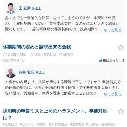
士にご相談下さい。
王 宣麟
弁護士
あくまでも一般論的な回答になってしまうのですが、本契約の性質
が、「雇用契約」なのか「業務委託契約」なのかにより大きく結論が
変わります。 ・芸能事務所の専属契約では、残存期間や報酬額、投下
コストを基準に違約金や損害金を設定する例はあります。ただし、実
務上よくあるからといって当然に適法という意味ではなく、実際の損
害との対応関係や合理性が重要です。 ・違約金に上限がなくても、常
休業期間の定めと請求出来る金銭
に有効になるわけではありません。契約が労働契約に近い実態なら労
#労災認定・対応
#正社員・契約社員
#労働審判
基法16条で無効となる余地があり、そうでなくても、金額が事務所の
2026年8月4日
役にたった
2
損害と比べて過大なら無効や減額が争点になります。 ・契約前の修正
交渉は一般的です。 交渉の方向としては、上限額を設ける、実損害ベ
白井 弘昭
弁護士
ースにする、算定根拠を明確化する、違約金ではなく「合理的な実
費・未回収費用のみ」に限定する、などが典型です。 ・弁護士に契約
＞会社の内規より、法律が優先する理解で正しいですか？ 業務労災で
前に契約書の内容をレビューしてもらう価値は十分にあると思われま
の休職の場合は、会社が休職の打切り補償（労働基準法８１条）をし
す。 争点は、契約類型が雇用か業務委託か、実態として労働者性があ
ない限り、労働者を、休職を理由に解雇することはできません（労働
るか、解除事由が双方にどう定められているか、違約金の算定根拠が
基準法19条）。 会社の就業規則にて定められている休職期間及び休職
合理的か、という複数論点に分かれます。契約前なら、交渉のパワー
期間満了による退職は、業務労災への適用はありませんので、ご安心
バランスの問題もありますが、修正余地があるうえ、後から争うより
ください。 仮に会社が打切り補償をせずに解雇した場合は、不当解雇
採用時の申告ミスと上司のハラスメント、事前対応
コストを抑えやすいので、資料等を持参の上弁護士に確認されること
に当たります。 ＞労災の休業補償と、所得補償保険の保険金とは別
は？
をお勧めします。 ・事務所側の解除でも、解除理由によってはタレン
に、受け取れる金銭はありますでしょうか？ 業務労災の場合は、会社
#退職勧奨
#セクハラ
#労働・雇用契約違反
#退職理由(自己都合・会社都合)
ト側に損害賠償が発生する建付けになっていることはあります。ただ