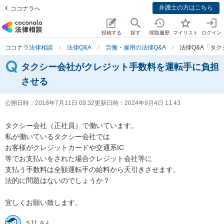
弁護士の方はこちら
ココナラへ
投稿する
探す
閲覧履歴
マイリスト
ログイン
ココナラ法律相談
法律Q&A
労働・雇用の法律Q&A
法律Q&A「タ
タクシー会社がクレジット手数料を運転手に負担
させる
公開日時：
2018年7月11日 09:32
更新日時：
2024年9月4日 11:43
タクシー会社（正社員）で働いています。

私が働いているタクシー会社では

お客様がクレジットカードや交通系IC

等でお支払いをされた場合クレジット会社等に

支払う手数料は全額運転手の給料から天引きさせます。

法的に問題はないのでしょうか？

宜しくお願い致します。
Ｓ11 さん