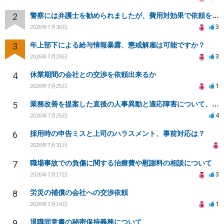
2
警察には弁護士を勧められましたが、費用対効果で依頼をすることを躊躇しています。
3
2026年7月30日
3
年上部下による給与情報暴露、懲戒解雇は可能ですか？
3
2026年7月28日
4
休業期間の会社との交渉を依頼出来るか
1
2026年7月25日
5
業務改善を提案した直後の人事異動と適応障害について、法的に問題があるか相談したいです。
4
2026年7月25日
6
採用時の申告ミスと上司のハラスメント、事前対応は？
2026年7月31日
7
職場事故での負傷に関する治療費や慰謝料の相談について
3
2026年7月17日
8
労災の補償の会社への交渉依頼
1
2026年7月14日
9
退職同意書の秘密保持義務について