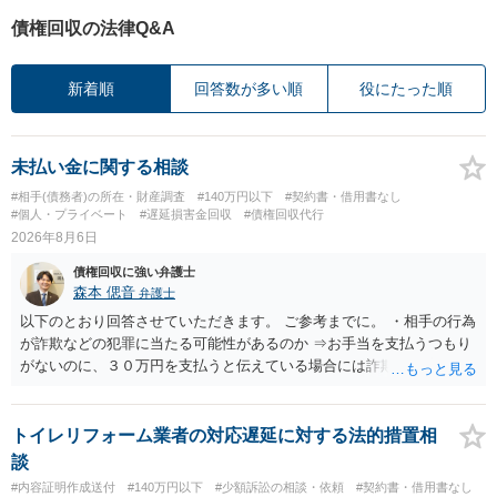
債権回収の法律Q&A
新着順
回答数が多い順
役にたった順
未払い金に関する相談
#相手(債務者)の所在・財産調査
#140万円以下
#契約書・借用書なし
#個人・プライベート
#遅延損害金回収
#債権回収代行
2026年8月6日
債権回収に強い弁護士
森本 偲音
弁護士
以下のとおり回答させていただきます。 ご参考までに。 ・相手の行為
が詐欺などの犯罪に当たる可能性があるのか ⇒お手当を支払うつもり
がないのに、３０万円を支払うと伝えている場合には詐欺罪に該当す
る可能性があります。 ・未払い金を回収するためにどのような法的手
段が取れるのか ⇒契約に基づく履行請求として３０万円を請求するこ
とが考えられますが、 パパ活の契約は、売春防止法に抵触する契約
トイレリフォーム業者の対応遅延に対する法的措置相
であるため、公序良俗に反する契約として 民法上無効（民法９０
談
条）となるため、相手方に請求できない可能性が高いです。 ・相手の
#内容証明作成送付
#140万円以下
#少額訴訟の相談・依頼
#契約書・借用書なし