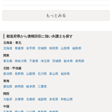
いと思われます。 当該事業者と後払い決済業者を被告として債務不存
該当し、券面上使用者が指定されている場合には、チケット引渡し以
在確認請求訴訟を提起することも考えられますが、まずは後払い決済
外に選択肢がない場合もあるでしょう。 このように、本件の紛争は、
業者へ（原契約のクーリング・オフの証拠の写しとともに）支払拒絶
法的には「当事者の合理的意思」がどこにあるのかを追求した解決が
もっとみる
の通知書を送り、もし訴訟や支払督促を行ってきた場合には全面的に
必要になると思われます。なかなか難しい問題なので、弁護士によっ
争う、というやり方がベターではないかと思います。弁護士会の相談
ても回答は異なるかもしれません。
センター等で、消費者問題に強い弁護士（消費者保護委員会に所属し
ているなど）へ相談されることをお勧めします。
都道府県から債権回収に強い弁護士を探す
北海道・東北
北海道
青森県
岩手県
宮城県
秋田県
山形県
福島県
関東
東京都
神奈川県
千葉県
埼玉県
茨城県
栃木県
群馬県
北陸・甲信越
新潟県
長野県
山梨県
石川県
富山県
福井県
東海
愛知県
静岡県
岐阜県
三重県
関西
大阪府
兵庫県
京都府
滋賀県
奈良県
和歌山県
中国