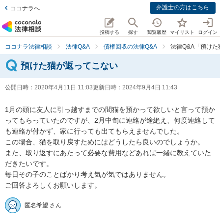
弁護士の方はこちら
ココナラへ
投稿する
探す
閲覧履歴
マイリスト
ログイン
ココナラ法律相談
法律Q&A
債権回収の法律Q&A
法律Q&A「預け
預けた猫が返ってこない
公開日時：
2020年4月11日 11:03
更新日時：
2024年9月4日 11:43
1月の頭に友人に引っ越すまでの間猫を預かって欲しいと言って預か
ってもらっていたのですが、2月中旬に連絡が途絶え、何度連絡して
も連絡が付かず、家に行っても出てもらえませんでした。

この場合、猫を取り戻すためにはどうしたら良いのでしょうか。

また、取り返すにあたって必要な費用などあれば一緒に教えていた
だきたいです。

毎日その子のことばかり考え気が気ではありません。

ご回答よろしくお願いします。
匿名希望 さん