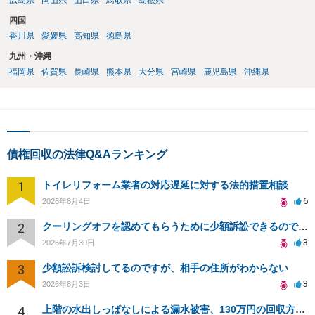
広島県
岡山県
山口県
鳥取県
島根県
四国
香川県
愛媛県
高知県
徳島県
九州・沖縄
福岡県
佐賀県
長崎県
熊本県
大分県
宮崎県
鹿児島県
沖縄県
債権回収の法律Q&Aランキング
1
トイレリフォーム業者の対応遅延に対する法的措置相談
6
2026年8月4日
2
クーリングオフを認めてもらうために少額訴訟できるのでしょうか。
3
2026年7月30日
3
少額訟訴検討してるのですが、相手の住所がわからない
3
2026年8月3日
4
上階の水出しっぱなしによる漏水被害、130万円の回収方法を相談したい