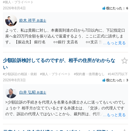
氏名や住所が分からない状態でも対応可能なのか ⇒訴訟等の裁判上の
#個人・プライベート
手続を利用する場合には、原則として相手方の住所・氏名を把握して
2026年8月4日
役にたった
6
いる必要があります。
鈴木 祥平
弁護士
よって、私は貴殿に対し、本書面到達の日から7日以内に、下記指定口
座へ金23万円全額を振り込んで返還するよう、ここに正式に請求しま
す。 【振込先】 銀行名 ○○銀行 支店名 ○○支店 預金種別 普通
口座番号 ○○○○○○○ 口座名義 ○○○○ 万一、上記期限までに返金がな
されない場合には、貴殿には任意に返金する意思がないものと判断
し、やむを得ず、返還金23万円及びこれに対する遅延損害金の支払い
少額訟訴検討してるのですが、相手の住所がわからな
を求める民事訴訟、支払督促その他必要な法的手続を直ちに講じま
い
す。 その際には、訴訟に要する費用その他法令上認められる金員につ
#少額訴訟の相談・依頼
#個人・プライベート
#契約書・借用書なし
#140万円以下
いても併せて請求する予定ですので、あらかじめ申し添えます。 本件
2026年8月3日
役にたった
3
は、貴殿自らが契約を解約したことによって生じた返還義務の履行を
求めるものにすぎません。貴殿の仕入先との取引関係や返金時期など
白井 弘昭
弁護士
の内部事情は、私に対する返還義務の発生や履行時期には何ら影響を
及ぼすものではありません。 これ以上、本件の解決を不必要に遅延さ
>少額訟訴の手続きを代理人を名乗る弁護士さんに送ってもいいのでし
せることなく、誠意をもって速やかに返金手続を履行されるよう、強
ょうか？ 相手方が立てているとする弁護士は、「交渉」の代理人です
く求めます。 以上
ので、訴訟の代理人ではないことから、裁判所は、代理人宛ての訴状
を受け取ることは無いと思われます。 なお、交渉段階で代理人が就い
ている場合は、相手方（被告）の住所で訴状を作成提出し、裁判所に