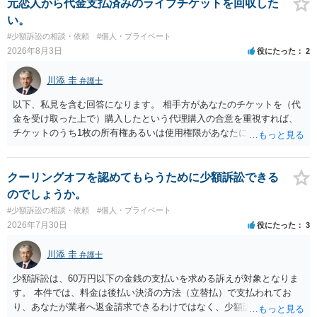
代理人が就いていたことを知らせると（訴状の記載内容から明らかな
元恋人から代金支払済みのライブチケットを回収した
場合も）、裁判所が当該代理人弁護士に事前連絡し、引き続き訴訟も
い。
受任するかを聞いたうえで、受任の意志が明らかになったところで、
#少額訴訟の相談・依頼
#個人・プライベート
直接被告に送達するのではなく、代理人に訴状の受領を促すこともあ
2026年8月3日
役にたった
2
ります。 ラインのやり取りでしか証拠がないと、実際の本人性が明ら
かではありません。もちろん弁護士（２０万円の請求で代理人弁護士
川添 圭
弁護士
に委任するかも疑わしいのですが）も住所は明らかにしないでしょ
う。 何か本人を示す事実（振込先などの情報）から、相手の住所等の
以下、私見を含む回答になります。 相手方があなたのチケットを（代
情報を割り出していくしかないように思えます。 以上、ご参考まで。
金を受け取った上で）購入したという代理購入の合意を重視すれば、
チケットのうち1枚の所有権あるいは使用権限があなたにあり、チケッ
トの引渡しを求める権利があるという主張が認められやすいといえま
す。 一方、このチケット購入には「相手方と一緒に行く」という合意
も付随していたことを無視することができません。こちらを重視すれ
クーリングオフを認めてもらうために少額訴訟できる
ば、交際を終了させたことにより「一緒に行く」という結果の実現に
のでしょうか。
重大な障害が発生しており、当然にチケットを引き渡すべきといえる
#少額訴訟の相談・依頼
#個人・プライベート
かは微妙であり、むしろ返金すべきとするのが当事者の合理的意思に
2026年7月30日
役にたった
3
合致するのではないか、という判断に傾くことになると思います。 例
えば、当該チケットが座席指定である場合、交際を解消した2人が当日
川添 圭
弁護士
隣り合わせになることは避けたいという心理が働くことも無理からぬ
ところです。一方、チケットがエリア指定のアリーナ席であれば隣り
少額訴訟は、60万円以下の金銭の支払いを求める訴えが対象となりま
合わせにならずに済むかもしれませんし、そのチケットが入手困難で
す。 本件では、料金は後払い決済の方法（立替払）で支払われてお
あったり特別席であったりすれば、判断は変わってくるかもしれませ
り、あなたが業者へ返金請求できるわけではなく、少額訴訟は使えな
ん。当該チケットがチケット転売防止法に規定する特定興行入場券に