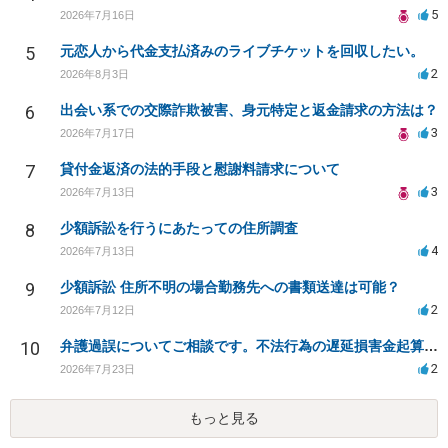
5
2026年7月16日
5
元恋人から代金支払済みのライブチケットを回収したい。
2
2026年8月3日
6
出会い系での交際詐欺被害、身元特定と返金請求の方法は？
3
2026年7月17日
7
貸付金返済の法的手段と慰謝料請求について
3
2026年7月13日
8
少額訴訟を行うにあたっての住所調査
4
2026年7月13日
9
少額訴訟 住所不明の場合勤務先への書類送達は可能？
2
2026年7月12日
10
弁護過誤についてご相談です。不法行為の遅延損害金起算日について。
2
2026年7月23日
もっと見る