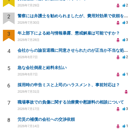
2
2026年7月29日
2
警察には弁護士を勧められましたが、費用対効果で依頼をすることを躊躇しています。
3
2026年7月30日
3
年上部下による給与情報暴露、懲戒解雇は可能ですか？
3
2026年7月28日
4
会社からの諭旨退職に同意させられたのが正当か不当な処分かどうか教えてほしい
2
2026年8月7日
5
急な会社倒産と給料未払い
1
2026年8月7日
6
採用時の申告ミスと上司のハラスメント、事前対応は？
2026年7月31日
7
職場事故での負傷に関する治療費や慰謝料の相談について
3
2026年7月17日
8
労災の補償の会社への交渉依頼
1
2026年7月14日