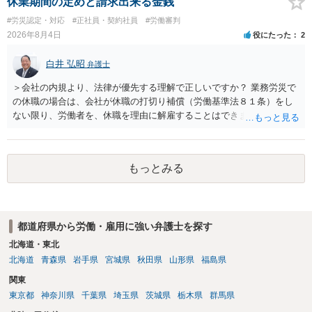
休業期間の定めと請求出来る金銭
に有効になるわけではありません。契約が労働契約に近い実態なら労
#労災認定・対応
#正社員・契約社員
#労働審判
基法16条で無効となる余地があり、そうでなくても、金額が事務所の
2026年8月4日
役にたった
2
損害と比べて過大なら無効や減額が争点になります。 ・契約前の修正
交渉は一般的です。 交渉の方向としては、上限額を設ける、実損害ベ
白井 弘昭
弁護士
ースにする、算定根拠を明確化する、違約金ではなく「合理的な実
費・未回収費用のみ」に限定する、などが典型です。 ・弁護士に契約
＞会社の内規より、法律が優先する理解で正しいですか？ 業務労災で
前に契約書の内容をレビューしてもらう価値は十分にあると思われま
の休職の場合は、会社が休職の打切り補償（労働基準法８１条）をし
す。 争点は、契約類型が雇用か業務委託か、実態として労働者性があ
ない限り、労働者を、休職を理由に解雇することはできません（労働
るか、解除事由が双方にどう定められているか、違約金の算定根拠が
基準法19条）。 会社の就業規則にて定められている休職期間及び休職
合理的か、という複数論点に分かれます。契約前なら、交渉のパワー
期間満了による退職は、業務労災への適用はありませんので、ご安心
バランスの問題もありますが、修正余地があるうえ、後から争うより
ください。 仮に会社が打切り補償をせずに解雇した場合は、不当解雇
コストを抑えやすいので、資料等を持参の上弁護士に確認されること
もっとみる
に当たります。 ＞労災の休業補償と、所得補償保険の保険金とは別
をお勧めします。 ・事務所側の解除でも、解除理由によってはタレン
に、受け取れる金銭はありますでしょうか？ 業務労災の場合は、会社
ト側に損害賠償が発生する建付けになっていることはあります。ただ
の安全配慮義務違反が認められると解されますので、会社の損害賠償
し、事務所側が一方的に解除したのにタレントへ違約金を課す設計
責任（治療費、通院慰謝料、入院費、入院慰謝料、後遺障害慰謝料、
は、合理性や対価性を欠くとして争いやすいです。逆に、タレント側
都道府県から労働・雇用に強い弁護士を探す
逸失利益等）が認められる可能性が高いと思われます。 また、業務労
の重大な契約違反がある場合は、実損害の範囲で請求される可能性は
災での第三者行為傷害（同僚の不注意等による事故）の場合は、当該
北海道・東北
あります。
第三者の賠償責任も考えられます。 労災で支払われた分は、損害額か
北海道
青森県
岩手県
宮城県
秋田県
山形県
福島県
ら控除（損益相殺）されますが、それを超えた部分は、会社もしく
関東
は、第三者から支払ってもらうことになります。 会社等との交渉が必
東京都
神奈川県
千葉県
埼玉県
茨城県
栃木県
群馬県
要になると思います（良い会社でしたら、自ら話してくると思います
が・・・）。極めて専門的な話ですので、詳細もしくは対応を最寄り