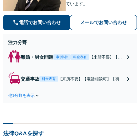
ています。
電話でお問い合わせ
メールでお問い合わせ
注力分野
離婚・男女問題
【来所不要】【電
事例6件
料金表有
話相談可】親権／
婚姻費用／不倫慰
謝料／別居などの
交通事故
【来所不要】【電話相談可】【初回
料金表有
争点を整理し、見
相談無料】治療中から、賠償額・過
通しと方針を提示
失割合・後遺障害の見通しを整理
します。
他1分野を表示
し、納得感ある解決を目指します。
法律Q&Aを探す