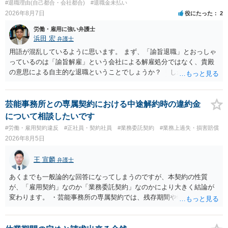
#退職理由(自己都合・会社都合)
#退職金未払い
7:00 に相談してみてください。同じように未払となった他の従業員の
2026年8月7日
役にたった
2
方がいれば一緒に相談してみるといいでしょう。
労働・雇用に強い弁護士
浜田 宏
弁護士
用語が混乱しているように思います。 まず、「諭旨退職」とおっしゃ
っているのは「諭旨解雇」という会社による解雇処分ではなく、貴殿
の意思による自主的な退職ということでしょうか？ しかし、記載さ
れた経緯からすると、事実上は解雇処分であると解する余地がありま
す。 その場合、解雇には客観的で合理的な理由が必要であり、かつ
解雇という処分が社会通念上相当と認められない限り、解雇は無効で
芸能事務所との専属契約における中途解約時の違約金
す。 結局、貴殿のネット炎上の内容や原因、勤務先に与えた影響な
について相談したいです
どを具体的に検討しなければ、何とも申し上げることができません。
#労働・雇用契約違反
#正社員・契約社員
#業務委託契約
#業務上過失・損害賠償
また、育児休業法関係の問題もあるかもしれません。 ある程度労働
2026年8月5日
法に関する専門的な知識が必要な事案ですので、一度、お近くの弁護
士にご相談下さい。
王 宣麟
弁護士
あくまでも一般論的な回答になってしまうのですが、本契約の性質
が、「雇用契約」なのか「業務委託契約」なのかにより大きく結論が
変わります。 ・芸能事務所の専属契約では、残存期間や報酬額、投下
コストを基準に違約金や損害金を設定する例はあります。ただし、実
務上よくあるからといって当然に適法という意味ではなく、実際の損
害との対応関係や合理性が重要です。 ・違約金に上限がなくても、常