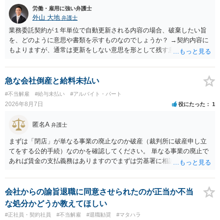
労働・雇用に強い弁護士
外山 大地
弁護士
業務委託契約が１年単位で自動更新される内容の場合、破棄したい旨
を、どのように意思や書類を示すものなのでしょうか？ →契約内容に
もよりますが、通常は更新をしない意思を形として残す意味で、書面
やメールで伝えることが多いという印象です。 そのような形だけの数
の確保の他に何か企業側にメリットがあるのでしょうか？ →企業側の
メリットは分かりかねますが、ご質問者様が業務を受託する側のお立
急な会社倒産と給料未払い
場であれば、自動更新で契約が延長されると、企業側は報酬を支払う
#不当解雇
#給与未払い
#アルバイト・パート
義務を負うことになるので（ご質問者様も業務を提供する義務を負
2026年8月7日
役にたった
1
う）、放置をすることは望ましい状態ではないと思料いたします。
匿名A
弁護士
まずは「閉店」が単なる事業の廃止なのか破産（裁判所に破産申し立
てをする公的手続）なのかを確認してください。 単なる事業の廃止で
あれば賃金の支払義務はありますのでまずは労基署に相談してくださ
い。破産申立てであれば破産手続きの中で破産管財人から（全額は難
しいかもしれませんが）賃金などの労働債権は他の債務より優先して
支払われます。ただし支払までにかなり時間がかかるでしょう。 さら
会社からの諭旨退職に同意させられたのが正当か不当
に、「独立行政法人労働者健康安全機構 」という公的機関が未払賃金
な処分かどうか教えてほしい
の立替事業を行っています。詳しくは、同機構の＜未払賃金立替払相
#正社員・契約社員
#不当解雇
#退職勧奨
#マタハラ
談コーナー＞ TEL 044-431-8663 相談時間：土日祝日を除く9:15～1