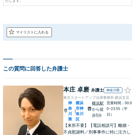
たします。
マイリストに入れる
この質問に回答した弁護士
本庄 卓磨
弁護士
神奈川県
東京スタートアップ法律事務所 横浜支店
神
横浜
横浜駅
営業時間：00:0
奈
市神
0~23:55（平
から徒
|
川
奈川
日）
歩5分
県
区
【来所不要】【電話相談可】離婚・
不貞慰謝料／刑事事件に特に注力し