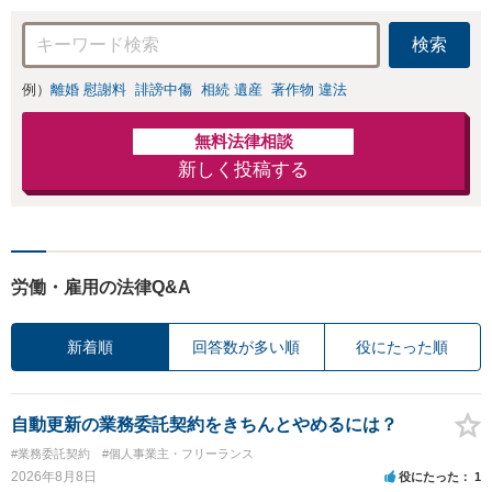
検索
例）
離婚 慰謝料
誹謗中傷
相続 遺産
著作物 違法
無料法律相談
新しく投稿する
労働・雇用の法律Q&A
新着順
回答数が多い順
役にたった順
自動更新の業務委託契約をきちんとやめるには？
#業務委託契約
#個人事業主・フリーランス
2026年8月8日
役にたった
1