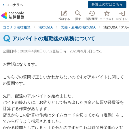
弁護士の方はこちら
ココナラへ
投稿する
探す
閲覧履歴
マイリスト
ログイン
ココナラ法律相談
法律Q&A
労働・雇用の法律Q&A
法律Q&A「ア
アルバイトの退勤後の業務について
公開日時：
2020年4月8日 03:52
更新日時：
2020年9月5日 17:51
お世話になります。

こちらでの質問で正しいかわからないのですがアルバイトに関して
の質問です。

先日、配達のアルバイトを始めました。

バイトの終わりに、お釣りとして持ち出したお金と伝票や経費等を
計算する作業があります。

店長からこの計算の作業はタイムカードを切ってから（退勤）をし
てから行うよう指示されました。

かかる時間としては５～１０分なのですがこれは時間外労働などに