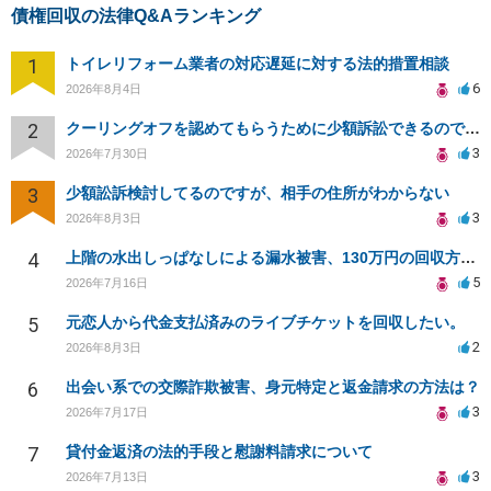
債権回収の法律Q&Aランキング
1
トイレリフォーム業者の対応遅延に対する法的措置相談
6
2026年8月4日
2
クーリングオフを認めてもらうために少額訴訟できるのでしょうか。
3
2026年7月30日
3
少額訟訴検討してるのですが、相手の住所がわからない
3
2026年8月3日
4
上階の水出しっぱなしによる漏水被害、130万円の回収方法を相談したい
5
2026年7月16日
5
元恋人から代金支払済みのライブチケットを回収したい。
2
2026年8月3日
6
出会い系での交際詐欺被害、身元特定と返金請求の方法は？
3
2026年7月17日
7
貸付金返済の法的手段と慰謝料請求について
3
2026年7月13日