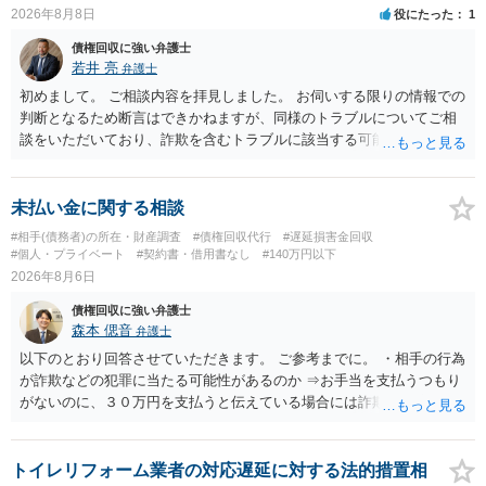
2026年8月8日
役にたった
1
債権回収に強い弁護士
若井 亮
弁護士
初めまして。 ご相談内容を拝見しました。 お伺いする限りの情報での
判断となるため断言はできかねますが、同様のトラブルについてご相
談をいただいており、詐欺を含むトラブルに該当する可能性があるで
しょう。 返金の請求にあたっては、相手方の身元を特定する必要があ
ります。 お金を渡した方法が現金手渡しではなく、指定口座への振込
であるならば、相手方の身元を特定できる可能性もあるでしょう。 い
未払い金に関する相談
ずれにせよ、まずは速やかに最寄りの警察署に被害相談に行くことを
#相手(債務者)の所在・財産調査
#債権回収代行
#遅延損害金回収
お勧めします。
#個人・プライベート
#契約書・借用書なし
#140万円以下
2026年8月6日
債権回収に強い弁護士
森本 偲音
弁護士
以下のとおり回答させていただきます。 ご参考までに。 ・相手の行為
が詐欺などの犯罪に当たる可能性があるのか ⇒お手当を支払うつもり
がないのに、３０万円を支払うと伝えている場合には詐欺罪に該当す
る可能性があります。 ・未払い金を回収するためにどのような法的手
段が取れるのか ⇒契約に基づく履行請求として３０万円を請求するこ
とが考えられますが、 パパ活の契約は、売春防止法に抵触する契約
トイレリフォーム業者の対応遅延に対する法的措置相