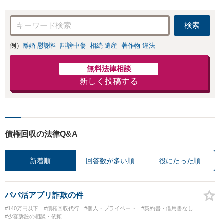
検索
例）
離婚 慰謝料
誹謗中傷
相続 遺産
著作物 違法
無料法律相談
新しく投稿する
債権回収の法律Q&A
新着順
回答数が多い順
役にたった順
パパ活アプリ詐欺の件
#140万円以下
#債権回収代行
#個人・プライベート
#契約書・借用書なし
#少額訴訟の相談・依頼