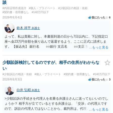
であるため、公序良俗に反する契約として 民法上無効（民法９０
談
条）となるため、相手方に請求できない可能性が高いです。 ・相手の
#内容証明作成送付
#個人・プライベート
#少額訴訟の相談・依頼
氏名や住所が分からない状態でも対応可能なのか ⇒訴訟等の裁判上の
#契約書・借用書なし
#140万円以下
手続を利用する場合には、原則として相手方の住所・氏名を把握して
2026年8月4日
役にたった
6
いる必要があります。
鈴木 祥平
弁護士
よって、私は貴殿に対し、本書面到達の日から7日以内に、下記指定口
座へ金23万円全額を振り込んで返還するよう、ここに正式に請求しま
す。 【振込先】 銀行名 ○○銀行 支店名 ○○支店 預金種別 普通
口座番号 ○○○○○○○ 口座名義 ○○○○ 万一、上記期限までに返金がな
されない場合には、貴殿には任意に返金する意思がないものと判断
し、やむを得ず、返還金23万円及びこれに対する遅延損害金の支払い
少額訟訴検討してるのですが、相手の住所がわからな
を求める民事訴訟、支払督促その他必要な法的手続を直ちに講じま
い
す。 その際には、訴訟に要する費用その他法令上認められる金員につ
#少額訴訟の相談・依頼
#個人・プライベート
#契約書・借用書なし
#140万円以下
いても併せて請求する予定ですので、あらかじめ申し添えます。 本件
2026年8月3日
役にたった
3
は、貴殿自らが契約を解約したことによって生じた返還義務の履行を
求めるものにすぎません。貴殿の仕入先との取引関係や返金時期など
白井 弘昭
弁護士
の内部事情は、私に対する返還義務の発生や履行時期には何ら影響を
及ぼすものではありません。 これ以上、本件の解決を不必要に遅延さ
>少額訟訴の手続きを代理人を名乗る弁護士さんに送ってもいいのでし
せることなく、誠意をもって速やかに返金手続を履行されるよう、強
ょうか？ 相手方が立てているとする弁護士は、「交渉」の代理人です
く求めます。 以上
ので、訴訟の代理人ではないことから、裁判所は、代理人宛ての訴状