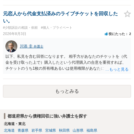
を受け取ることは無いと思われます。 なお、交渉段階で代理人が就い
ている場合は、相手方（被告）の住所で訴状を作成提出し、裁判所に
代理人が就いていたことを知らせると（訴状の記載内容から明らかな
元恋人から代金支払済みのライブチケットを回収した
場合も）、裁判所が当該代理人弁護士に事前連絡し、引き続き訴訟も
い。
受任するかを聞いたうえで、受任の意志が明らかになったところで、
#少額訴訟の相談・依頼
#個人・プライベート
直接被告に送達するのではなく、代理人に訴状の受領を促すこともあ
2026年8月3日
役にたった
2
ります。 ラインのやり取りでしか証拠がないと、実際の本人性が明ら
かではありません。もちろん弁護士（２０万円の請求で代理人弁護士
川添 圭
弁護士
に委任するかも疑わしいのですが）も住所は明らかにしないでしょ
う。 何か本人を示す事実（振込先などの情報）から、相手の住所等の
以下、私見を含む回答になります。 相手方があなたのチケットを（代
情報を割り出していくしかないように思えます。 以上、ご参考まで。
金を受け取った上で）購入したという代理購入の合意を重視すれば、
チケットのうち1枚の所有権あるいは使用権限があなたにあり、チケッ
トの引渡しを求める権利があるという主張が認められやすいといえま
す。 一方、このチケット購入には「相手方と一緒に行く」という合意
も付随していたことを無視することができません。こちらを重視すれ
もっとみる
ば、交際を終了させたことにより「一緒に行く」という結果の実現に
重大な障害が発生しており、当然にチケットを引き渡すべきといえる
かは微妙であり、むしろ返金すべきとするのが当事者の合理的意思に
合致するのではないか、という判断に傾くことになると思います。 例
都道府県から債権回収に強い弁護士を探す
えば、当該チケットが座席指定である場合、交際を解消した2人が当日
隣り合わせになることは避けたいという心理が働くことも無理からぬ
北海道・東北
ところです。一方、チケットがエリア指定のアリーナ席であれば隣り
北海道
青森県
岩手県
宮城県
秋田県
山形県
福島県