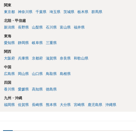
合わせにならずに済むかもしれませんし、そのチケットが入手困難で
関東
あったり特別席であったりすれば、判断は変わってくるかもしれませ
東京都
神奈川県
千葉県
埼玉県
茨城県
栃木県
群馬県
ん。当該チケットがチケット転売防止法に規定する特定興行入場券に
該当し、券面上使用者が指定されている場合には、チケット引渡し以
北陸・甲信越
外に選択肢がない場合もあるでしょう。 このように、本件の紛争は、
新潟県
長野県
山梨県
石川県
富山県
福井県
法的には「当事者の合理的意思」がどこにあるのかを追求した解決が
東海
必要になると思われます。なかなか難しい問題なので、弁護士によっ
ても回答は異なるかもしれません。
愛知県
静岡県
岐阜県
三重県
関西
大阪府
兵庫県
京都府
滋賀県
奈良県
和歌山県
中国
広島県
岡山県
山口県
鳥取県
島根県
四国
香川県
愛媛県
高知県
徳島県
九州・沖縄
福岡県
佐賀県
長崎県
熊本県
大分県
宮崎県
鹿児島県
沖縄県