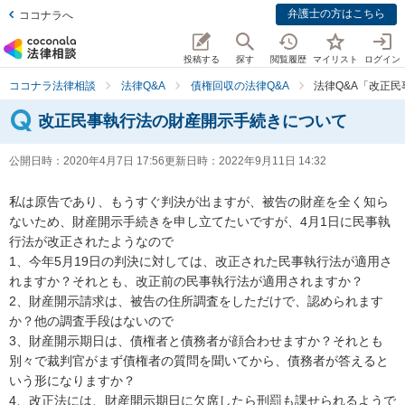
弁護士の方はこちら
ココナラへ
投稿する
探す
閲覧履歴
マイリスト
ログイン
ココナラ法律相談
法律Q&A
債権回収の法律Q&A
法律Q&A「改正
改正民事執行法の財産開示手続きについて
公開日時：
2020年4月7日 17:56
更新日時：
2022年9月11日 14:32
私は原告であり、もうすぐ判決が出ますが、被告の財産を全く知ら
ないため、財産開示手続きを申し立てたいですが、4月1日に民事執
行法が改正されたようなので

1、今年5月19日の判決に対しては、改正された民事執行法が適用さ
れますか？それとも、改正前の民事執行法が適用されますか？

2、財産開示請求は、被告の住所調査をしただけで、認められます
か？他の調査手段はないので

3、財産開示期日は、債権者と債務者が顔合わせますか？それとも
別々で裁判官がまず債権者の質問を聞いてから、債務者が答えると
いう形になりますか？

4、改正法には、財産開示期日に欠席したら刑罰も課せられるようで