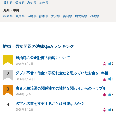
香川県
愛媛県
高知県
徳島県
九州・沖縄
福岡県
佐賀県
長崎県
熊本県
大分県
宮崎県
鹿児島県
沖縄県
離婚・男女問題の法律Q&Aランキング
1
離婚時の公正証書の内容について
6
2026年8月3日
2
ダブル不倫・借金・手切れ金だと思っていたお金を1年後いまさら脅迫罪として通知書が来てまとめて請求
3
2026年7月30日
3
患者と主治医の関係性での性的な関わりからのトラブル
2
2026年8月5日
4
名字と名前を変更することは可能なのか？
3
2026年8月2日