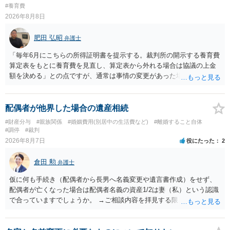
された金額と異なっていたとしても、合意した希望額が婚姻費用の金
#養育費
額となります。
2026年8月8日
肥田 弘昭
弁護士
「毎年6月にこちらの所得証明書を提示する。裁判所の開示する養育費
算定表をもとに養育費を見直し、算定表から外れる場合は協議の上金
額を決める」との点ですが、通常は事情の変更があった場合に変更し
ますので妥当とまでは言えないかと思います。「養育費は当初予測出
来なかった事情の変更により双方協議の上増減出来る」と「通知義務
に勤務先」が含まれているので、私に収入が入った事は相手に通知が
配偶者が他界した場合の遺産相続
行く事になり、上記のような文言が無くても養育費の見直しは適宜出
#財産分与
#親族関係
#婚姻費用(別居中の生活費など)
#離婚すること自体
来るかと思うのですが違うのでしょうか？との点はそのとおりかと思
#調停
#裁判
います。養育費は事情の変更があった場合に変更するので毎年見直す
2026年8月7日
役にたった
2
ことはあまりないです。ご参考にしてください。
倉田 勲
弁護士
仮に何も手続き（配偶者から長男へ名義変更や遺言書作成）をせず、
配偶者が亡くなった場合は配偶者名義の資産1/2は妻（私）という認識
で合っていますでしょうか。 →ご相談内容を拝見する限りでは、その
認識で合ってはいます。 なお、逆に１/２しか権利がないため、自宅を
完全に所有する場合は、他の相続人に対して自宅の評価額の１/２の代