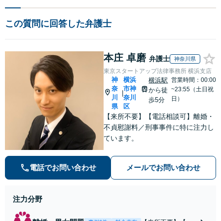
この質問に回答した弁護士
本庄 卓磨
弁護士
神奈川県
東京スタートアップ法律事務所 横浜支店
神
横浜
横浜駅
営業時間：00:00
奈
市神
~23:55（土日祝
から徒
|
川
奈川
日）
歩5分
県
区
【来所不要】【電話相談可】離婚・
不貞慰謝料／刑事事件に特に注力し
ています。
電話でお問い合わせ
メールでお問い合わせ
注力分野