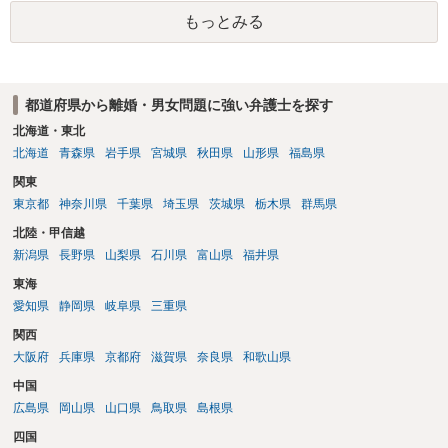
だしてでも調停で終わらせるよう努めるのか，裁判離婚を見据えて調
もっとみる
停での離婚に固執しないかいずれかの対応は必要となるかと思われま
す。 お一人で対応するのは難しい側面もありますので弁護士を立てる
ことを検討されると良いかと思われます。
都道府県から離婚・男女問題に強い弁護士を探す
北海道・東北
北海道
青森県
岩手県
宮城県
秋田県
山形県
福島県
関東
東京都
神奈川県
千葉県
埼玉県
茨城県
栃木県
群馬県
北陸・甲信越
新潟県
長野県
山梨県
石川県
富山県
福井県
東海
愛知県
静岡県
岐阜県
三重県
関西
大阪府
兵庫県
京都府
滋賀県
奈良県
和歌山県
中国
広島県
岡山県
山口県
鳥取県
島根県
四国