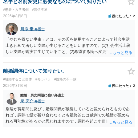
償金の支払いが必要になります。
名字と名前変更に必要なものについて知りたい
#患者・入所者側
#音信不通
2026年8月8日
役にたった
2
川添 圭
弁護士
「やむを得ない事由」とは、その氏を使用することによって社会生活
上きわめて著しい支障が生じることをいいますので、(1)社会生活上著
しい支障が現実に生じていること、(2)希望する氏へ変更できればその
支障が解消できる（解消される）ことを、具体的な資料をもって説明
できるかどうかがポイントです。 記録中に現れた一切の事情が判断対
象ですので、上記(1)と(2)を説明できる資料は全て（ただし理路整然
離婚調停について知りたい。
に）提出することが必要になります。「フラッシュバック」とのこと
#離婚すること自体
#モラハラ
#性格の不一致
なので、例えば、医学上確立されているPTSDの診断基準に合致した説
2026年8月6日
役にたった
2
明とそれに沿う資料の提出が必要になってくるように思います。 精神
的・心理的な理由の氏変更は様々な意味でハードルがかなり高く、弁
離婚・男女問題に強い弁護士
護士へ依頼しても苦労することが強く予想されるところです。、もし
泉 亮介
弁護士
本人申立てをお考えであれば、医学知識はもちろん法律知識も要求さ
別居が長期間に及び，婚姻関係が破綻していると認められるものであ
れますので、性急な申立てをせず、知識と資料をしっかりと揃えて、
れば，調停で話が折り合わなくとも最終的には裁判での離婚が認めら
万全の体制で申立てに臨んだ方がよいと思われます。
れる可能性があるかと思われますので，調停を起こす価値はあるよう
に思われます。 もっとも，調停については，お互いの合意がない限り
は調停が成立するということはないため，相手が合意するメリットを