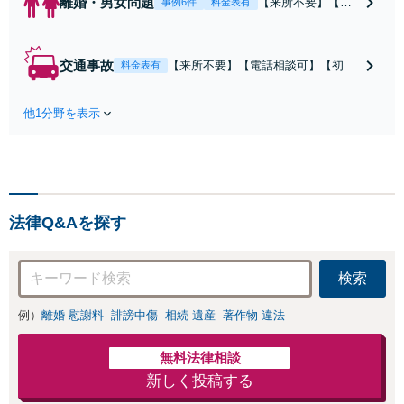
離婚・男女問題
【来所不要】【電
事例6件
料金表有
話相談可】親権／
婚姻費用／不倫慰
謝料／別居などの
交通事故
【来所不要】【電話相談可】【初回
料金表有
争点を整理し、見
相談無料】治療中から、賠償額・過
通しと方針を提示
失割合・後遺障害の見通しを整理
します。
他1分野を表示
し、納得感ある解決を目指します。
法律Q&Aを探す
検索
例）
離婚 慰謝料
誹謗中傷
相続 遺産
著作物 違法
無料法律相談
新しく投稿する