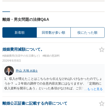
離婚・男女問題の法律Q&A
新着順
回答数が多い順
役にたった順
婚姻費用減額について。
#婚姻費用(別居中の生活費など)
#離婚の慰謝料
2026年8月8日
外山 大地
弁護士
1、収入が増えたことはこちらから伝えなければいけなかったのでしょ
うか？ →２年前の調停での合意内容次第にはなりますが、「定期的に
収入資料を開示しあう」といった条項がなければ、ご質問者様から相
手方に収入が増えたことを伝える義務はございません。 2、希望額で
合意した場合も収入証明で算定表通りに決まりますでしょうか？ →算
定表は一つの目安に過ぎませんので、合意した希望額が算定表で算出
離婚公正証書に記載する内容について