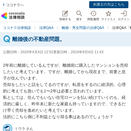
弁護士の方はこちら
ココナラへ
投稿する
探す
閲覧履歴
マイリスト
ログイン
ココナラ法律相談
法律Q&A
離婚・男女問題の法律Q&A
法律Q&A
離婚後の不動産問題。
公開日時：
2020年4月4日 12:52
更新日時：
2024年9月4日 11:43
2年前に離婚しているんですが、離婚前に購入したマンションを売却
したいと考えています。ですが、離婚してから現在まで、前妻と息
子が住んでいます。

売却をしたいと話をしてるのですが、転居をするのに経済的、心理
的に考えても急いでも1〜2年は必要と言われています。

私としては、住んでもいない住宅ローンを払い続けていくのも、経
済的に厳しく、昨年末に新たな家庭も持っていますので、できるだ
け早く売却を進めたいと考えています。

ミウラ さん