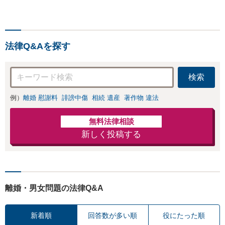
法律Q&Aを探す
検索
例）
離婚 慰謝料
誹謗中傷
相続 遺産
著作物 違法
無料法律相談
新しく投稿する
離婚・男女問題の法律Q&A
新着順
回答数が多い順
役にたった順