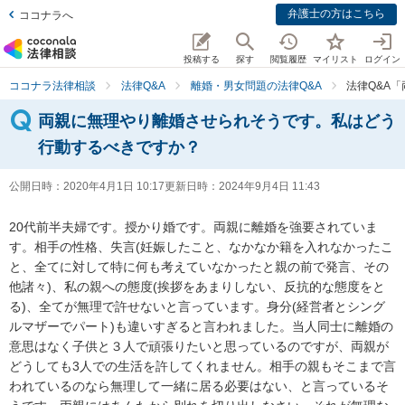
弁護士の方はこちら
ココナラへ
投稿する
探す
閲覧履歴
マイリスト
ログイン
ココナラ法律相談
法律Q&A
離婚・男女問題の法律Q&A
法律Q&A
両親に無理やり離婚させられそうです。私はどう
行動するべきですか？
公開日時：
2020年4月1日 10:17
更新日時：
2024年9月4日 11:43
20代前半夫婦です。授かり婚です。両親に離婚を強要されていま
す。相手の性格、失言(妊娠したこと、なかなか籍を入れなかったこ
と、全てに対して特に何も考えていなかったと親の前で発言、その
他諸々)、私の親への態度(挨拶をあまりしない、反抗的な態度をと
る)、全てが無理で許せないと言っています。身分(経営者とシング
ルマザーでパート)も違いすぎると言われました。当人同士に離婚の
意思はなく子供と３人で頑張りたいと思っているのですが、両親が
どうしても3人での生活を許してくれません。相手の親もそこまで言
われているのなら無理して一緒に居る必要はない、と言っているそ