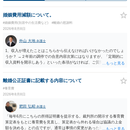
婚姻費用減額について。
#婚姻費用(別居中の生活費など)
#離婚の慰謝料
2026年8月8日
外山 大地
弁護士
1、収入が増えたことはこちらから伝えなければいけなかったのでしょ
うか？ →２年前の調停での合意内容次第にはなりますが、「定期的に
収入資料を開示しあう」といった条項がなければ、ご質問者様から相
手方に収入が増えたことを伝える義務はございません。 2、希望額で
合意した場合も収入証明で算定表通りに決まりますでしょうか？ →算
定表は一つの目安に過ぎませんので、合意した希望額が算定表で算出
離婚公正証書に記載する内容について
された金額と異なっていたとしても、合意した希望額が婚姻費用の金
#養育費
額となります。
2026年8月8日
肥田 弘昭
弁護士
「毎年6月にこちらの所得証明書を提示する。裁判所の開示する養育費
算定表をもとに養育費を見直し、算定表から外れる場合は協議の上金
額を決める」との点ですが、通常は事情の変更があった場合に変更し