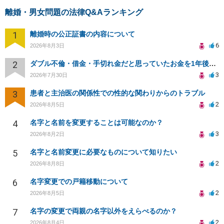
離婚・男女問題の法律Q&Aランキング
1
離婚時の公正証書の内容について
6
2026年8月3日
2
ダブル不倫・借金・手切れ金だと思っていたお金を1年後いまさら脅迫罪として通知書が来てまとめて請求
3
2026年7月30日
3
患者と主治医の関係性での性的な関わりからのトラブル
2
2026年8月5日
4
名字と名前を変更することは可能なのか？
3
2026年8月2日
5
名字と名前変更に必要なものについて知りたい
2
2026年8月8日
6
名字変更での戸籍移動について
2
2026年8月5日
7
名字の変更で両親の名字以外をえらべるのか？
2
2026年8月4日