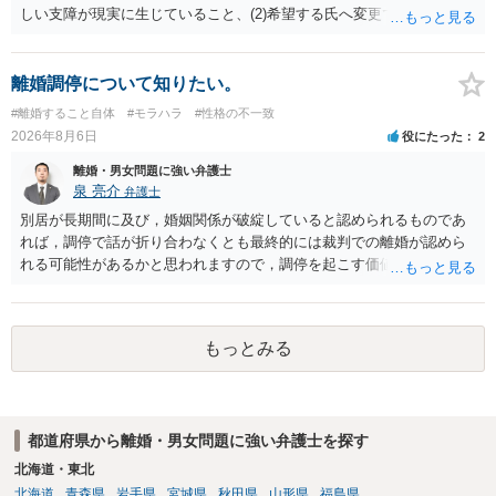
しい支障が現実に生じていること、(2)希望する氏へ変更できればその
支障が解消できる（解消される）ことを、具体的な資料をもって説明
できるかどうかがポイントです。 記録中に現れた一切の事情が判断対
象ですので、上記(1)と(2)を説明できる資料は全て（ただし理路整然
離婚調停について知りたい。
に）提出することが必要になります。「フラッシュバック」とのこと
#離婚すること自体
#モラハラ
#性格の不一致
なので、例えば、医学上確立されているPTSDの診断基準に合致した説
2026年8月6日
役にたった
2
明とそれに沿う資料の提出が必要になってくるように思います。 精神
的・心理的な理由の氏変更は様々な意味でハードルがかなり高く、弁
離婚・男女問題に強い弁護士
護士へ依頼しても苦労することが強く予想されるところです。、もし
泉 亮介
弁護士
本人申立てをお考えであれば、医学知識はもちろん法律知識も要求さ
別居が長期間に及び，婚姻関係が破綻していると認められるものであ
れますので、性急な申立てをせず、知識と資料をしっかりと揃えて、
れば，調停で話が折り合わなくとも最終的には裁判での離婚が認めら
万全の体制で申立てに臨んだ方がよいと思われます。
れる可能性があるかと思われますので，調停を起こす価値はあるよう
に思われます。 もっとも，調停については，お互いの合意がない限り
は調停が成立するということはないため，相手が合意するメリットを
だしてでも調停で終わらせるよう努めるのか，裁判離婚を見据えて調
もっとみる
停での離婚に固執しないかいずれかの対応は必要となるかと思われま
す。 お一人で対応するのは難しい側面もありますので弁護士を立てる
ことを検討されると良いかと思われます。
都道府県から離婚・男女問題に強い弁護士を探す
北海道・東北
北海道
青森県
岩手県
宮城県
秋田県
山形県
福島県