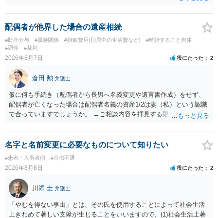
ますので妥当とまでは言えないかと思います。「養育費は当初予測出
来なかった事情の変更により双方協議の上増減出来る」と「通知義務
に勤務先」が含まれているので、私に収入が入った事は相手に通知が
配偶者が他界した場合の遺産相続
行く事になり、上記のような文言が無くても養育費の見直しは適宜出
#財産分与
#親族関係
#婚姻費用(別居中の生活費など)
#離婚すること自体
来るかと思うのですが違うのでしょうか？との点はそのとおりかと思
#調停
#裁判
います。養育費は事情の変更があった場合に変更するので毎年見直す
2026年8月7日
役にたった
2
ことはあまりないです。ご参考にしてください。
倉田 勲
弁護士
仮に何も手続き（配偶者から長男へ名義変更や遺言書作成）をせず、
配偶者が亡くなった場合は配偶者名義の資産1/2は妻（私）という認識
で合っていますでしょうか。 →ご相談内容を拝見する限りでは、その
認識で合ってはいます。 なお、逆に１/２しか権利がないため、自宅を
完全に所有する場合は、他の相続人に対して自宅の評価額の１/２の代
償金の支払いが必要になります。
名字と名前変更に必要なものについて知りたい
#患者・入所者側
#音信不通
2026年8月8日
役にたった
2
川添 圭
弁護士
「やむを得ない事由」とは、その氏を使用することによって社会生活
上きわめて著しい支障が生じることをいいますので、(1)社会生活上著