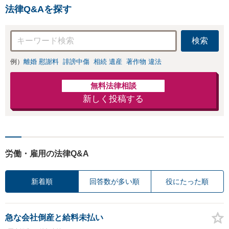
法律Q&Aを探す
検索
例）
離婚 慰謝料
誹謗中傷
相続 遺産
著作物 違法
無料法律相談
新しく投稿する
労働・雇用の法律Q&A
新着順
回答数が多い順
役にたった順
急な会社倒産と給料未払い