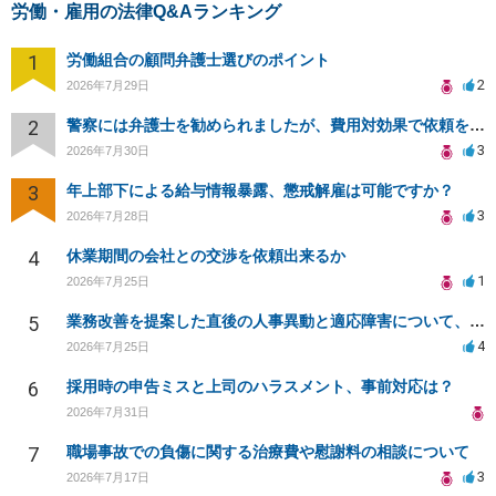
労働・雇用の法律Q&Aランキング
1
労働組合の顧問弁護士選びのポイント
2
2026年7月29日
2
警察には弁護士を勧められましたが、費用対効果で依頼をすることを躊躇しています。
3
2026年7月30日
3
年上部下による給与情報暴露、懲戒解雇は可能ですか？
3
2026年7月28日
4
休業期間の会社との交渉を依頼出来るか
1
2026年7月25日
5
業務改善を提案した直後の人事異動と適応障害について、法的に問題があるか相談したいです。
4
2026年7月25日
6
採用時の申告ミスと上司のハラスメント、事前対応は？
2026年7月31日
7
職場事故での負傷に関する治療費や慰謝料の相談について
3
2026年7月17日