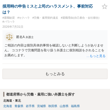
期間満了による退職は、業務労災への適用はありませんので、ご安心
バランスの問題もありますが、修正余地があるうえ、後から争うより
ください。 仮に会社が打切り補償をせずに解雇した場合は、不当解雇
採用時の申告ミスと上司のハラスメント、事前対応
コストを抑えやすいので、資料等を持参の上弁護士に確認されること
に当たります。 ＞労災の休業補償と、所得補償保険の保険金とは別
は？
をお勧めします。 ・事務所側の解除でも、解除理由によってはタレン
に、受け取れる金銭はありますでしょうか？ 業務労災の場合は、会社
#退職勧奨
#セクハラ
#労働・雇用契約違反
#退職理由(自己都合・会社都合)
ト側に損害賠償が発生する建付けになっていることはあります。ただ
の安全配慮義務違反が認められると解されますので、会社の損害賠償
#パワハラ
し、事務所側が一方的に解除したのにタレントへ違約金を課す設計
責任（治療費、通院慰謝料、入院費、入院慰謝料、後遺障害慰謝料、
2026年7月31日
は、合理性や対価性を欠くとして争いやすいです。逆に、タレント側
逸失利益等）が認められる可能性が高いと思われます。 また、業務労
の重大な契約違反がある場合は、実損害の範囲で請求される可能性は
災での第三者行為傷害（同僚の不注意等による事故）の場合は、当該
匿名A
弁護士
あります。
第三者の賠償責任も考えられます。 労災で支払われた分は、損害額か
ら控除（損益相殺）されますが、それを超えた部分は、会社もしく
ご相談の内容は個別具体的事情を確認しないと判断しようがありませ
は、第三者から支払ってもらうことになります。 会社等との交渉が必
ん。 ココナラで労働問題を取り扱う弁護士に個別相談をされることを
要になると思います（良い会社でしたら、自ら話してくると思います
お薦めします。
が・・・）。極めて専門的な話ですので、詳細もしくは対応を最寄り
の弁護士にご相談ください。 以上、ご参考まで。
もっとみる
都道府県から労働・雇用に強い弁護士を探す
北海道・東北
北海道
青森県
岩手県
宮城県
秋田県
山形県
福島県