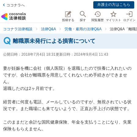
弁護士の方はこちら
ココナラへ
投稿する
探す
閲覧履歴
マイリスト
ログイン
ココナラ法律相談
法律Q&A
労働・雇用の法律Q&A
法律Q&A「離
離職票未発行による損害について
公開日時：
2018年7月4日 18:31
更新日時：
2024年9月4日 11:43
妻が妊娠を機に会社（個人医院）を退職したので扶養に入れたいの
ですが、会社が離職票を用意してくれないため手続きができませ
ん。

退職したのは2ヶ月前です。

経営者に何度も電話、メールしているのですが、無視されている状
況です。また職場にも来てないようで、正直お手上げの状態です。

このままだと余計な国民健康保険、年金を支払うことになり、失業
保険ももらえません。
