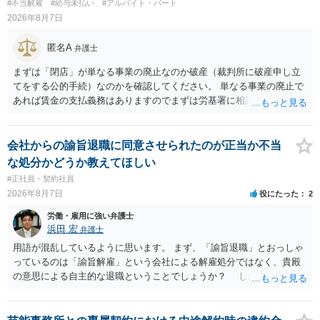
#不当解雇
#給与未払い
#アルバイト・パート
2026年8月7日
匿名A
弁護士
まずは「閉店」が単なる事業の廃止なのか破産（裁判所に破産申し立
てをする公的手続）なのかを確認してください。 単なる事業の廃止で
あれば賃金の支払義務はありますのでまずは労基署に相談してくださ
い。破産申立てであれば破産手続きの中で破産管財人から（全額は難
しいかもしれませんが）賃金などの労働債権は他の債務より優先して
支払われます。ただし支払までにかなり時間がかかるでしょう。 さら
会社からの諭旨退職に同意させられたのが正当か不当
に、「独立行政法人労働者健康安全機構 」という公的機関が未払賃金
な処分かどうか教えてほしい
の立替事業を行っています。詳しくは、同機構の＜未払賃金立替払相
#正社員・契約社員
談コーナー＞ TEL 044-431-8663 相談時間：土日祝日を除く9:15～1
2026年8月7日
役にたった
2
7:00 に相談してみてください。同じように未払となった他の従業員の
方がいれば一緒に相談してみるといいでしょう。
労働・雇用に強い弁護士
浜田 宏
弁護士
用語が混乱しているように思います。 まず、「諭旨退職」とおっしゃ
っているのは「諭旨解雇」という会社による解雇処分ではなく、貴殿
の意思による自主的な退職ということでしょうか？ しかし、記載さ
れた経緯からすると、事実上は解雇処分であると解する余地がありま
す。 その場合、解雇には客観的で合理的な理由が必要であり、かつ
解雇という処分が社会通念上相当と認められない限り、解雇は無効で