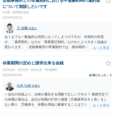
芸能事務所との専属契約における中途解約時の違約金
す。 結局、貴殿のネット炎上の内容や原因、勤務先に与えた影響な
について相談したいです
どを具体的に検討しなければ、何とも申し上げることができません。
#労働・雇用契約違反
また、育児休業法関係の問題もあるかもしれません。 ある程度労働
2026年8月5日
法に関する専門的な知識が必要な事案ですので、一度、お近くの弁護
士にご相談下さい。
王 宣麟
弁護士
あくまでも一般論的な回答になってしまうのですが、本契約の性質
が、「雇用契約」なのか「業務委託契約」なのかにより大きく結論が
変わります。 ・芸能事務所の専属契約では、残存期間や報酬額、投下
コストを基準に違約金や損害金を設定する例はあります。ただし、実
務上よくあるからといって当然に適法という意味ではなく、実際の損
害との対応関係や合理性が重要です。 ・違約金に上限がなくても、常
休業期間の定めと請求出来る金銭
に有効になるわけではありません。契約が労働契約に近い実態なら労
#労災対応
#正社員・契約社員
#労働審判
基法16条で無効となる余地があり、そうでなくても、金額が事務所の
2026年8月4日
役にたった
2
損害と比べて過大なら無効や減額が争点になります。 ・契約前の修正
交渉は一般的です。 交渉の方向としては、上限額を設ける、実損害ベ
白井 弘昭
弁護士
ースにする、算定根拠を明確化する、違約金ではなく「合理的な実
費・未回収費用のみ」に限定する、などが典型です。 ・弁護士に契約
＞会社の内規より、法律が優先する理解で正しいですか？ 業務労災で
前に契約書の内容をレビューしてもらう価値は十分にあると思われま
の休職の場合は、会社が休職の打切り補償（労働基準法８１条）をし
す。 争点は、契約類型が雇用か業務委託か、実態として労働者性があ
ない限り、労働者を、休職を理由に解雇することはできません（労働
るか、解除事由が双方にどう定められているか、違約金の算定根拠が
基準法19条）。 会社の就業規則にて定められている休職期間及び休職
合理的か、という複数論点に分かれます。契約前なら、交渉のパワー