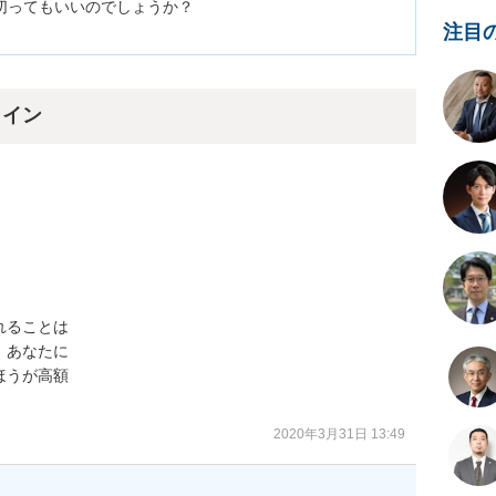
ってもいいのでしょうか？

注目
ライン


ることは

あなたに

うが高額

2020年3月31日 13:49