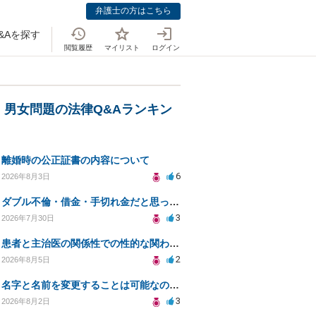
弁護士の方はこちら
&Aを探す
閲覧履歴
マイリスト
ログイン
・男女問題の法律Q&Aランキン
離婚時の公正証書の内容について
6
2026年8月3日
ダブル不倫・借金・手切れ金だと思っていたお金を1年後いまさら脅迫罪として通知書が来てまとめて請求
3
2026年7月30日
患者と主治医の関係性での性的な関わりからのトラブル
2
2026年8月5日
名字と名前を変更することは可能なのか？
3
2026年8月2日