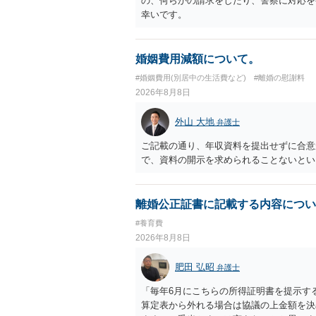
の、何らかの請求をしたり、警察に対応を
幸いです。
婚姻費用減額について。
#婚姻費用(別居中の生活費など)
#離婚の慰謝料
2026年8月8日
外山 大地
弁護士
ご記載の通り、年収資料を提出せずに合意
で、資料の開示を求められることないとい
離婚公正証書に記載する内容につい
#養育費
2026年8月8日
肥田 弘昭
弁護士
「毎年6月にこちらの所得証明書を提示す
算定表から外れる場合は協議の上金額を決