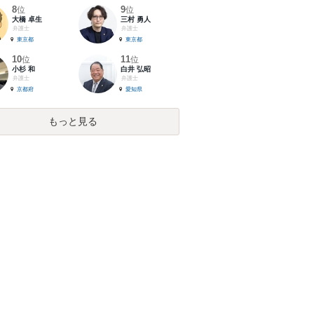
8
9
位
位
大橋 卓生
三村 勇人
弁護士
弁護士
東京都
東京都
10
11
位
位
小杉 和
白井 弘昭
弁護士
弁護士
京都府
愛知県
もっと見る