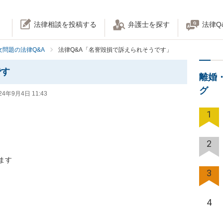
法律相談を投稿する
弁護士を探す
法律Q
女問題の法律Q&A
法律Q&A「名誉毀損で訴えられそうです」
です
離婚
グ
24年9月4日 11:43
1
2


3
4