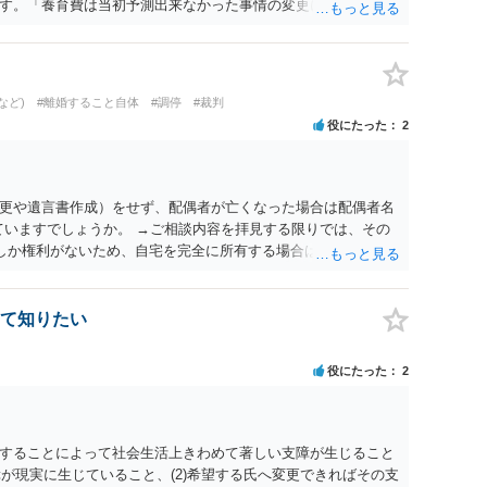
す。「養育費は当初予測出来なかった事情の変更により双方協
」が含まれているので、私に収入が入った事は相手に通知が行
養育費の見直しは適宜出来るかと思うのですが違うのでしょう
育費は事情の変更があった場合に変更するので毎年見直すこと
。
など)
#離婚すること自体
#調停
#裁判
役にたった
2
更や遺言書作成）をせず、配偶者が亡くなった場合は配偶者名
ていますでしょうか。 →ご相談内容を拝見する限りでは、その
２しか権利がないため、自宅を完全に所有する場合は、他の相続
の支払いが必要になります。
て知りたい
役にたった
2
することによって社会生活上きわめて著しい支障が生じること
障が現実に生じていること、(2)希望する氏へ変更できればその支