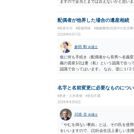
ますので妥当とまでは言えないかと思いま
議の上増減出来る」と「通知義務に勤務先
く事になり、上記のような文言が無くても
か？との点はそのとおりかと思います。養
配偶者が他界した場合の遺産相続
はあまりないです。ご参考にしてください
#財産分与
#親族関係
#婚姻費用(別居中の生活費
2026年8月7日
倉田 勲
弁護士
仮に何も手続き（配偶者から長男へ名義変
義の資産1/2は妻（私）という認識で合っ
認識で合ってはいます。 なお、逆に１/
人に対して自宅の評価額の１/２の代償金
名字と名前変更に必要なものについ
#患者・入所者側
#音信不通
2026年8月8日
川添 圭
弁護士
「やむを得ない事由」とは、その氏を使用
をいいますので、(1)社会生活上著しい支