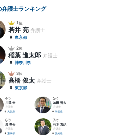
の弁護士ランキング
1
位
若井 亮
弁護士
東京都
2
位
稲葉 進太郎
弁護士
神奈川県
3
位
髙橋 俊太
弁護士
東京都
4
5
位
位
川添 圭
加藤 善大
弁護士
弁護士
大阪府
埼玉県
6
7
位
位
泉 亮介
竹本 真紀
弁護士
弁護士
東京都
愛知県