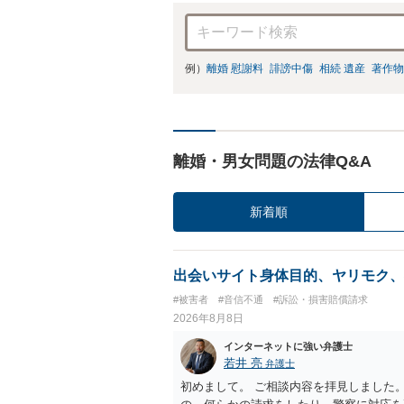
例）
離婚 慰謝料
誹謗中傷
相続 遺産
著作物
離婚・男女問題の法律Q&A
新着順
出会いサイト身体目的、ヤリモク、
#被害者
#音信不通
#訴訟・損害賠償請求
2026年8月8日
インターネットに強い弁護士
若井 亮
弁護士
初めまして。 ご相談内容を拝見しました