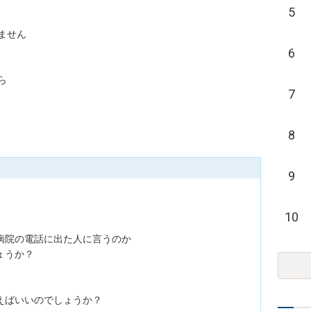
5
ん

6


7
8
9
10
院の電話に出た人に言うのか

うか？

ばいいのでしょうか？
