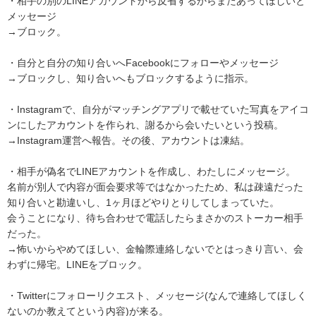
・相手の別のLINEアカウントから反省するからまたあってほしいと
メッセージ

→ブロック。

・自分と自分の知り合いへFacebookにフォローやメッセージ

→ブロックし、知り合いへもブロックするように指示。

・Instagramで、自分がマッチングアプリで載せていた写真をアイコ
ンにしたアカウントを作られ、謝るから会いたいという投稿。

→Instagram運営へ報告。その後、アカウントは凍結。

・相手が偽名でLINEアカウントを作成し、わたしにメッセージ。

名前が別人で内容が面会要求等ではなかったため、私は疎遠だった
知り合いと勘違いし、1ヶ月ほどやりとりしてしまっていた。

会うことになり、待ち合わせで電話したらまさかのストーカー相手
だった。

→怖いからやめてほしい、金輪際連絡しないでとはっきり言い、会
わずに帰宅。LINEをブロック。

・Twitterにフォローリクエスト、メッセージ(なんで連絡してほしく
ないのか教えてという内容)が来る。
