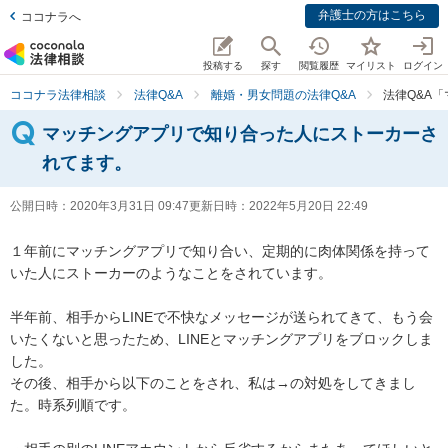
弁護士の方はこちら
ココナラへ
投稿する
探す
閲覧履歴
マイリスト
ログイン
ココナラ法律相談
法律Q&A
離婚・男女問題の法律Q&A
法律Q&A
マッチングアプリで知り合った人にストーカーさ
れてます。
公開日時：
2020年3月31日 09:47
更新日時：
2022年5月20日 22:49
１年前にマッチングアプリで知り合い、定期的に肉体関係を持って
いた人にストーカーのようなことをされています。

半年前、相手からLINEで不快なメッセージが送られてきて、もう会
いたくないと思ったため、LINEとマッチングアプリをブロックしま
した。

その後、相手から以下のことをされ、私は→の対処をしてきまし
た。時系列順です。
