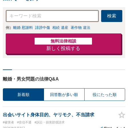
検索
例）
離婚 慰謝料
誹謗中傷
相続 遺産
著作物 違法
無料法律相談
新しく投稿する
離婚・男女問題の法律Q&A
新着順
回答数が多い順
役にたった順
出会いサイト身体目的、ヤリモク、不当請求
#被害者
#音信不通
#訴訟・損害賠償請求