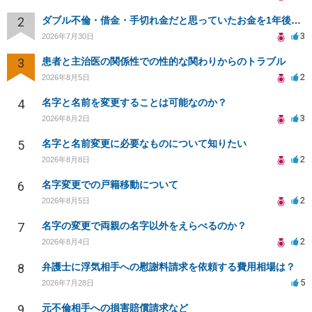
2
ダブル不倫・借金・手切れ金だと思っていたお金を1年後いまさら脅迫罪として通知書が来てまとめて請求
3
2026年7月30日
3
患者と主治医の関係性での性的な関わりからのトラブル
2
2026年8月5日
4
名字と名前を変更することは可能なのか？
3
2026年8月2日
5
名字と名前変更に必要なものについて知りたい
2
2026年8月8日
6
名字変更での戸籍移動について
2
2026年8月5日
7
名字の変更で両親の名字以外をえらべるのか？
2
2026年8月4日
8
弁護士に浮気相手への慰謝料請求を依頼する費用相場は？
5
2026年7月28日
9
元不倫相手への損害賠償請求など