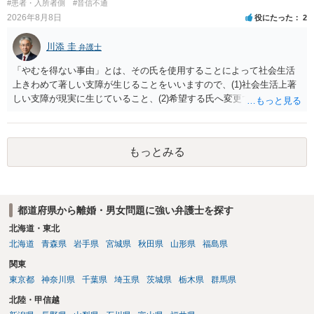
#患者・入所者側
#音信不通
2026年8月8日
役にたった
2
川添 圭
弁護士
「やむを得ない事由」とは、その氏を使用することによって社会生活
上きわめて著しい支障が生じることをいいますので、(1)社会生活上著
しい支障が現実に生じていること、(2)希望する氏へ変更できればその
支障が解消できる（解消される）ことを、具体的な資料をもって説明
できるかどうかがポイントです。 記録中に現れた一切の事情が判断対
象ですので、上記(1)と(2)を説明できる資料は全て（ただし理路整然
もっとみる
に）提出することが必要になります。「フラッシュバック」とのこと
なので、例えば、医学上確立されているPTSDの診断基準に合致した説
明とそれに沿う資料の提出が必要になってくるように思います。 精神
的・心理的な理由の氏変更は様々な意味でハードルがかなり高く、弁
都道府県から離婚・男女問題に強い弁護士を探す
護士へ依頼しても苦労することが強く予想されるところです。、もし
本人申立てをお考えであれば、医学知識はもちろん法律知識も要求さ
北海道・東北
れますので、性急な申立てをせず、知識と資料をしっかりと揃えて、
北海道
青森県
岩手県
宮城県
秋田県
山形県
福島県
万全の体制で申立てに臨んだ方がよいと思われます。
関東
東京都
神奈川県
千葉県
埼玉県
茨城県
栃木県
群馬県
北陸・甲信越