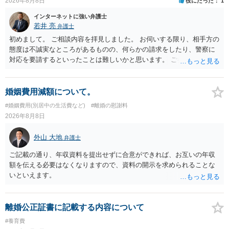
2026年8月8日
役にたった
1
インターネットに強い弁護士
若井 亮
弁護士
初めまして。 ご相談内容を拝見しました。 お伺いする限り、相手方の
態度は不誠実なところがあるものの、何らかの請求をしたり、警察に
対応を要請するといったことは難しいかと思います。 ご参考になれば
幸いです。
婚姻費用減額について。
#婚姻費用(別居中の生活費など)
#離婚の慰謝料
2026年8月8日
外山 大地
弁護士
ご記載の通り、年収資料を提出せずに合意ができれば、お互いの年収
額を伝える必要はなくなりますので、資料の開示を求められることな
いといえます。
離婚公正証書に記載する内容について
#養育費