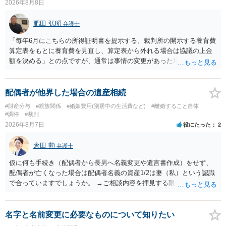
2026年8月8日
肥田 弘昭
弁護士
「毎年6月にこちらの所得証明書を提示する。裁判所の開示する養育費
算定表をもとに養育費を見直し、算定表から外れる場合は協議の上金
額を決める」との点ですが、通常は事情の変更があった場合に変更し
ますので妥当とまでは言えないかと思います。「養育費は当初予測出
来なかった事情の変更により双方協議の上増減出来る」と「通知義務
に勤務先」が含まれているので、私に収入が入った事は相手に通知が
配偶者が他界した場合の遺産相続
行く事になり、上記のような文言が無くても養育費の見直しは適宜出
#財産分与
#親族関係
#婚姻費用(別居中の生活費など)
#離婚すること自体
来るかと思うのですが違うのでしょうか？との点はそのとおりかと思
#調停
#裁判
います。養育費は事情の変更があった場合に変更するので毎年見直す
2026年8月7日
役にたった
2
ことはあまりないです。ご参考にしてください。
倉田 勲
弁護士
仮に何も手続き（配偶者から長男へ名義変更や遺言書作成）をせず、
配偶者が亡くなった場合は配偶者名義の資産1/2は妻（私）という認識
で合っていますでしょうか。 →ご相談内容を拝見する限りでは、その
認識で合ってはいます。 なお、逆に１/２しか権利がないため、自宅を
完全に所有する場合は、他の相続人に対して自宅の評価額の１/２の代
償金の支払いが必要になります。
名字と名前変更に必要なものについて知りたい