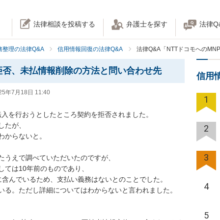
法律相談を投稿する
弁護士を探す
法律Q
務整理の法律Q&A
信用情報回復の法律Q&A
法律Q&A「NTTドコモへのM
入拒否、未払情報削除の方法と問い合わせ先
信用
25年7月18日 11:40
1
P転入を行おうとしたところ契約を拒否されました。

たが、

2
からないと。

3
たうえで調べていただいたのですが、

ては10年前のものであり、

に含んでいるため、支払い義務はないとのことでした。

4
いる。ただし詳細についてはわからないと言われました。

5