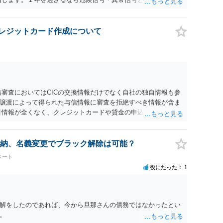
は、 スケジュール感を確認してみてください。 ①●月●日受任
る。報告書作成しはじめる→③さらに１カ月程度をめどに裁判
ます（個人破産で破産費用も確保できている場合の例示なので、
クレジットカード作成について
ます。）
信審査においてはCICの交換情報だけでなく自社の独自情報も参
譲渡によって得られた与信情報に審査を拒絶すべき情報が含ま
引情報が全くなく、クレジットカードや貸金の申込情報（クレヒ
ト」状態は、逆に与信審査で不利と言われています。年齢や職
ットカードの1枚くらい持っていて当然であるといえるため、
抹消された可能性があると警戒されてしまうからです。 ただ、
納、名義変更でブラック解除は可能？
通系のクレジットカードでキャッシング枠を作らない場合は作
ベート
役にたった
1
解をしたのであれば、今から旦那さんの債務ではなかったとい
。