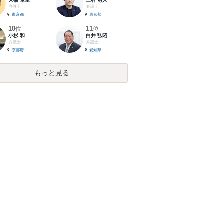
大橋 卓生
三村 勇人
弁護士
弁護士
東京都
東京都
10
11
位
位
小杉 和
白井 弘昭
弁護士
弁護士
京都府
愛知県
もっと見る