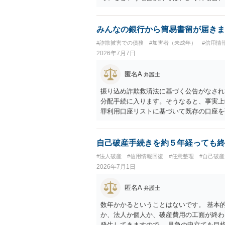
い（支払い義務あり）と思われます。 こ
計算し、その金額の返済ができなければ、
みんなの銀行から簡易書留が届きま
#詐欺被害での債務
#加害者（未成年）
#信用情
2026年7月7日
匿名A
弁護士
振り込め詐欺救済法に基づく公告がなされ
分配手続に入ります。そうなると、事実上
罪利用口座リストに基づいて既存の口座を
りすることになりかねないので、あなたが
れば、毅然と対応しなければならないでし
へ依頼せず手をこまねいていると、まとも
自己破産手続きを約５年経っても終
ことを言っている場合ではないと思います
#法人破産
#信用情報回復
#任意整理
#自己破産
頼したり法テラスへ直接代理援助を申し込
2026年7月1日
に、口座売買等に関与したのであれば、警
ても、弁護士へ相談した方がよいでしょう
匿名A
弁護士
数年かかるということはないです。 基本
か、法人か個人か、破産費用の工面が終わ
発生してきますので、 早急の申立てを目