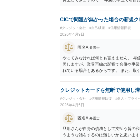
結構です。 もし、新しく依頼をされる場合
通知発送→②１～２か月で返答かえってく
所に破産申立て など教えてくれると思い
CICで問題が無かった場合の新規
法人や積み立てが必要な場合はまた変わり
#クレジット会社
#自己破産
#信用情報回復
2026年4月9日
匿名A
弁護士
やってみなければ何とも言えません。 与
照しますが、業界再編の影響で合併や事業
れている場合もあるからです。 また、取
ス）が記録されていない「スーパーホワイ
業等によりますが、社会人であればクレジ
過去に破産・再生歴があり登録期間満了で
クレジットカードを無断で使用し滞
上記のような状況であっても、流通系や交
#クレジット会社
#信用情報回復
#個人・プライ
成できることも少なくないようです。
2026年4月5日
匿名A
弁護士
旦那さんが自身の債務として支払う旨の和
うような話をするのは難しいかと思います