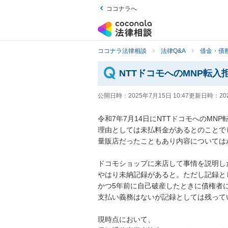
ココナラへ
ココナラ法律相談
法律Q&A
借金・債
NTTドコモへのMNP転
公開日時：
2025年7月15日 10:47
更新日時：
20
令和7年7月14日にNTTドコモへのMN
理由としては未払料金があるとのことでし
量販店だったこともあり内容についてはわ
ドコモショップに来店して事情を説明し
やはり未納記録があると。ただし記録とし
かつ5年前に自己破産したときに債権者
支払い義務はないが記録としては残って
現時点において、
