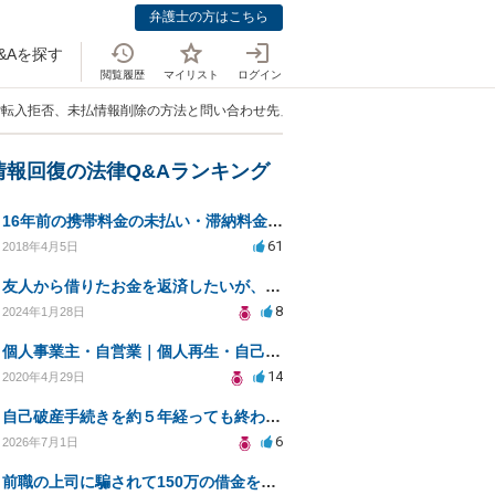
弁護士の方はこちら
&Aを探す
閲覧履歴
マイリスト
ログイン
NP転入拒否、未払情報削除の方法と問い合わせ先」
情報回復の法律Q&Aランキング
16年前の携帯料金の未払い・滞納料金の利子の免除は出来ますか？
61
2018年4月5日
友人から借りたお金を返済したいが、連絡が取れず証拠もない場合、どのように対処すればよいか？
8
2024年1月28日
個人事業主・自営業｜個人再生・自己破産の違い、デメリットや費用を教えて下さい（編集部投稿）
14
2020年4月29日
自己破産手続きを約５年経っても終わらず放置されている。
6
2026年7月1日
前職の上司に騙されて150万の借金を負わされました。なんとかなりますでしょうか？？