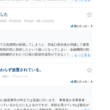
れまでの借り入れと返済額をまとめて、現在の正確な債務残額を
裁判所を利用した債務整理をされることをおすすめします。
した
報回復
#示談交渉
#不起訴
#振り込め詐欺
役にたった
5
て公告期間が経過してしまうと、預金口座自体が消滅して被害
特殊詐欺に加担したという扱いになってしまい、金融機関の犯
強制解約されたり口座の新規作成等ができなくなってしまった
詐欺に加担していない（例えば口座を売っていない等）のであ
ょう。費用の問題は確かにありますが、費用面を理由に弁護士
な社会生活を送ることが難しくなってしまいますので、悠長な
わらず放置されている。
。弁護士費用に不安があるなら法テラス利用可能な弁護士へ依
#個人・プライベート
む（弁護士を紹介してもらう等）ことを強くお勧めします。逆
役にたった
6
察への自首等も考えた方がよい場合があります。この点につい
。
的に破産事件の申立ては迅速に行います。 事業者か非事業者
っているかなどにもよるのですが、依頼を受けていれば責任が
指します。１年を過ぎるなら危険信号・異常信号と思って頂いて