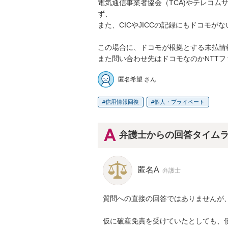
電気通信事業者協会（TCA)やテレコム
ず、

また、CICやJICCの記録にもドコモが
この場合に、ドコモが根拠とする未払情
また問い合わせ先はドコモなのかNTTフ
匿名希望 さん
信用情報回復
個人・プライベート
弁護士からの回答タイム
匿名A
弁護士
質問への直接の回答ではありませんが、
仮に破産免責を受けていたとしても、