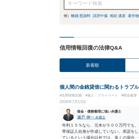
例）
離婚 慰謝料
誹謗中傷
相続 遺産
著作物
信用情報回復の法律Q&A
新着順
個人間の金銭貸借に関わるトラブル
#信用情報回復
#個人・プライベート
#闇金被害
2026年7月13日
借金・債務整理に強い弁護士
瀬戸 伸一
弁護士
年利１５％なら、元本が５００万円でも、
帯保証人自身が作成していない、承諾をし
ているという場合以外では、多くの場合、