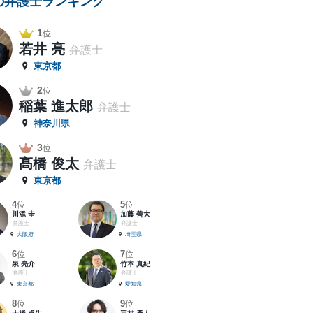
の弁護士ランキング
1
位
若井 亮
弁護士
東京都
2
位
稲葉 進太郎
弁護士
神奈川県
3
位
髙橋 俊太
弁護士
東京都
4
5
位
位
川添 圭
加藤 善大
弁護士
弁護士
大阪府
埼玉県
6
7
位
位
泉 亮介
竹本 真紀
弁護士
弁護士
東京都
愛知県
8
9
位
位