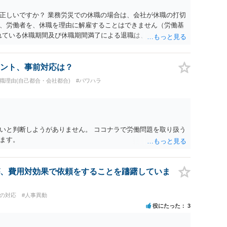
渉のパワーバランスの問題もありますが、修正余地があるう
で、資料等を持参の上弁護士に確認されることをお勧めしま
正しいですか？ 業務労災での休職の場合は、会社が休職の打切
よってはタレント側に損害賠償が発生する建付けになっているこ
、労働者を、休職を理由に解雇することはできません（労働基
に解除したのにタレントへ違約金を課す設計は、合理性や対価
られている休職期間及び休職期間満了による退職は、業務労災への
レント側の重大な契約違反がある場合は、実損害の範囲で請求
 仮に会社が打切り補償をせずに解雇した場合は、不当解雇に当
償保険の保険金とは別に、受け取れる金銭はありますでしょう
義務違反が認められると解されますので、会社の損害賠償責任
ント、事前対応は？
料、後遺障害慰謝料、逸失利益等）が認められる可能性が高い
退職理由(自己都合・会社都合)
#パワハラ
者行為傷害（同僚の不注意等による事故）の場合は、当該第三者
われた分は、損害額から控除（損益相殺）されますが、それを超
払ってもらうことになります。 会社等との交渉が必要になると
くると思いますが・・・）。極めて専門的な話ですので、詳細
ださい。 以上、ご参考まで。
いと判断しようがありません。 ココナラで労働問題を取り扱う
ます。
、費用対効果で依頼をすることを躊躇していま
員の対応
#人事異動
役にたった
3