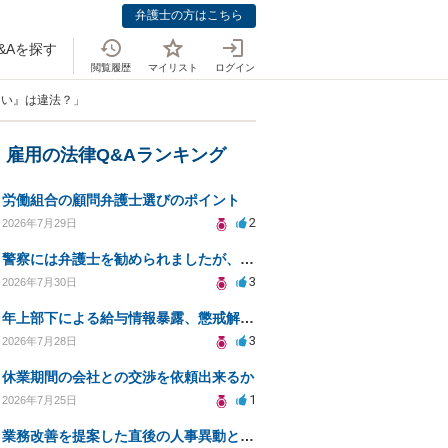
弁護士の方はこちら
&Aを探す
閲覧履歴
マイリスト
ログイン
ない』は違法？」
・雇用の法律Q&Aランキング
労働組合の顧問弁護士選びのポイント
2
2026年7月29日
警察には弁護士を勧められましたが、費用対効果で依頼をすることを躊躇しています。
3
2026年7月30日
年上部下による給与情報暴露、懲戒解雇は可能ですか？
3
2026年7月28日
休業期間の会社との交渉を依頼出来るか
1
2026年7月25日
業務改善を提案した直後の人事異動と適応障害について、法的に問題があるか相談したいです。