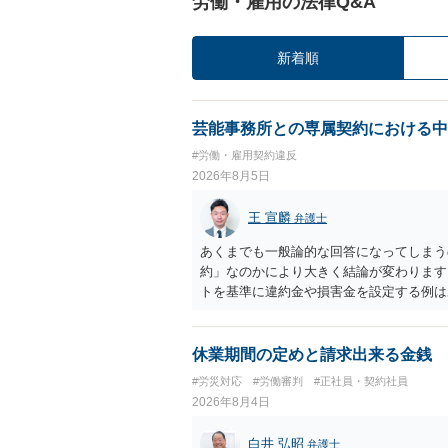
労働・雇用の法律Q&A
新着順
芸能事務所との専属契約における中
#労働・雇用契約違反
2026年8月5日
王 宣麟
弁護士
あくまでも一般論的な回答になってしまう
約」なのかにより大きく結論が変わります
トを基準に違約金や損害金を設定する例は
いう意味ではなく、実際の損害との対応関
になるわけではありません。契約が労働契
なくても、金額が事務所の損害と比べて過
休業期間の定めと請求出来る金銭
般的です。 交渉の方向としては、上限額
#労災対応
#労働審判
#正社員・契約社員
ではなく「合理的な実費・未回収費用のみ
2026年8月4日
内容をレビューしてもらう価値は十分にあ
として労働者性があるか、解除事由が双方
白井 弘昭
弁護士