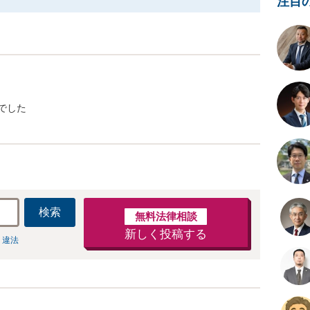
注目
でした
検索
無料法律相談
新しく投稿する
 違法