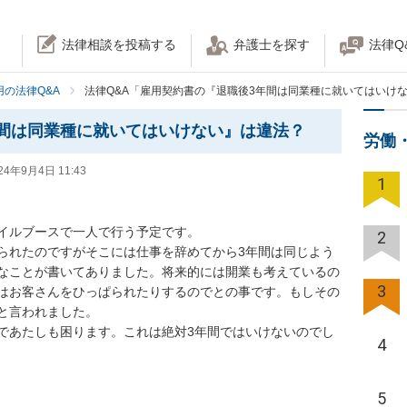
法律相談を投稿する
弁護士を探す
法律Q
の法律Q&A
法律Q&A「雇用契約書の『退職後3年間は同業種に就いてはいけ
間は同業種に就いてはいけない』は違法？
労働
24年9月4日 11:43
1
ルブースで一人で行う予定です。

2
られたのですがそこには仕事を辞めてから3年間は同じよう
なことが書いてありました。将来的には開業も考えているの
3
はお客さんをひっぱられたりするのでとの事です。もしその
言われました。

であたしも困ります。これは絶対3年間ではいけないのでし
4
5