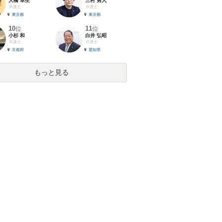
大橋 卓生
三村 勇人
弁護士
弁護士
東京都
東京都
10
11
位
位
小杉 和
白井 弘昭
弁護士
弁護士
京都府
愛知県
もっと見る