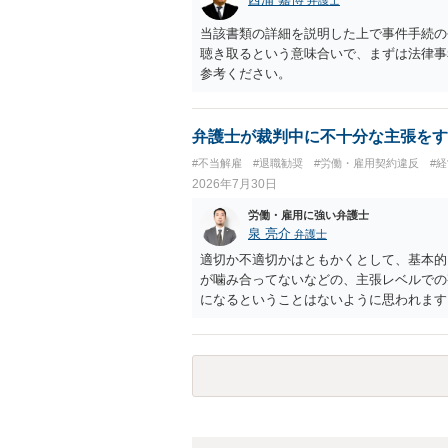
当該書類の詳細を説明した上で事件手続の
聴き取るという意味合いで、まずは法律事
参考ください。
弁護士が裁判中に不十分な主張をす
#不当解雇
#退職勧奨
#労働・雇用契約違反
#
2026年7月30日
労働・雇用に強い弁護士
泉 亮介
弁護士
適切か不適切かはともかくとして、基本的
が噛み合ってないなどの、主張レベルでの
になるということはないように思われます