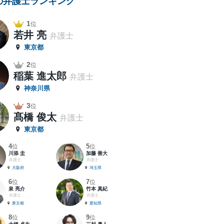
の弁護士ランキング
1
位
若井 亮
弁護士
東京都
2
位
稲葉 進太郎
弁護士
神奈川県
3
位
髙橋 俊太
弁護士
東京都
4
5
位
位
川添 圭
加藤 善大
弁護士
弁護士
大阪府
埼玉県
6
7
位
位
泉 亮介
竹本 真紀
弁護士
弁護士
東京都
愛知県
8
9
位
位