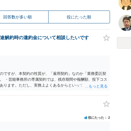
回答数が多い順
役にたった順
途解約時の違約金について相談したいです
のですが、本契約の性質が、「雇用契約」なのか「業務委託契
。 ・芸能事務所の専属契約では、残存期間や報酬額、投下コス
あります。ただし、実務上よくあるからといって当然に適法と
係や合理性が重要です。 ・違約金に上限がなくても、常に有効
約に近い実態なら労基法16条で無効となる余地があり、そうで
大なら無効や減額が争点になります。 ・契約前の修正交渉は一
を設ける、実損害ベースにする、算定根拠を明確化する、違約金
」に限定する、などが典型です。 ・弁護士に契約前に契約書の
役にたった
2
ると思われます。 争点は、契約類型が雇用か業務委託か、実態
にどう定められているか、違約金の算定根拠が合理的か、とい