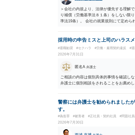
う複数論点に分かれます。契約前なら、交
え、後から争うよりコストを抑えやすいの
＞会社の内規より、法律が優先する理解で
す。 ・事務所側の解除でも、解除理由に
り補償（労働基準法８１条）をしない限り
とはあります。ただし、事務所側が一方的
準法19条）。 会社の就業規則にて定め
性を欠くとして争いやすいです。逆に、タ
適用はありませんので、ご安心ください。
される可能性はあります。
たります。 ＞労災の休業補償と、所得補
か？ 業務労災の場合は、会社の安全配慮
採用時の申告ミスと上司のハラスメ
（治療費、通院慰謝料、入院費、入院慰謝
#退職勧奨
#セクハラ
#労働・雇用契約違反
#
と思われます。 また、業務労災での第三
2026年7月31日
の賠償責任も考えられます。 労災で支払
えた部分は、会社もしくは、第三者から支
匿名A
弁護士
思います（良い会社でしたら、自ら話して
もしくは対応を最寄りの弁護士にご相談く
ご相談の内容は個別具体的事情を確認しな
弁護士に個別相談をされることをお薦めし
警察には弁護士を勧められましたが
す。
#偽造罪
#被害者
#正社員・契約社員
#問題社
2026年7月30日
西浦 嘉博
弁護士