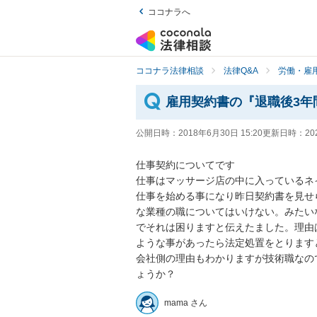
ココナラへ
ココナラ法律相談
法律Q&A
労働・雇用
雇用契約書の『退職後3年
公開日時：
2018年6月30日 15:20
更新日時：
20
仕事契約についてです

仕事はマッサージ店の中に入っているネイ
仕事を始める事になり昨日契約書を見せ
な業種の職についてはいけない。みたい
でそれは困りますと伝えたました。理由
ような事があったら法定処置をとりますと
会社側の理由もわかりますが技術職なの
mama さん