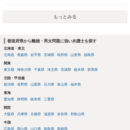
す。 ④性交類似行為を認めているにもかかわらず支払を拒否するので
あれば，本人（行政書士でも同じだと思います。）への対応ではあま
もっとみる
り変わらないように思います。減額で折り合えるなら本人様の交渉で
もよいように思いますが，ゼロかどうかの観点であれば，訴訟に進む
しかなくなるようにも思います。そうしますと，お近くの弁護士に相
談して進めることを検討した方がよいようにも思います。
都道府県から離婚・男女問題に強い弁護士を探す
北海道・東北
北海道
青森県
岩手県
宮城県
秋田県
山形県
福島県
関東
東京都
神奈川県
千葉県
埼玉県
茨城県
栃木県
群馬県
北陸・甲信越
新潟県
長野県
山梨県
石川県
富山県
福井県
東海
愛知県
静岡県
岐阜県
三重県
関西
大阪府
兵庫県
京都府
滋賀県
奈良県
和歌山県
中国
広島県
岡山県
山口県
鳥取県
島根県