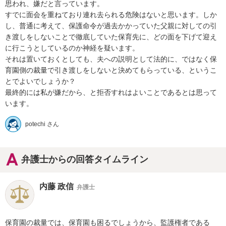
思われ、嫌だと言っています。

すでに面会を重ねており連れ去られる危険はないと思います。しか
し、普通に考えて、保護命令が過去かかっていた父親に対しての引
き渡しをしないことで徹底していた保育先に、どの面を下げて迎え
に行こうとしているのか神経を疑います。

それは置いておくとしても、夫への説明として法的に、ではなく保
育園側の裁量で引き渡しをしないと決めてもらっている、というこ
とでよいでしょうか？

最終的には私が嫌だから、と拒否すれはよいことであるとは思って
います。
potechi さん
弁護士からの回答タイムライン
内藤 政信
弁護士
保育園の裁量では、保育園も困るでしょうから、監護権者である
