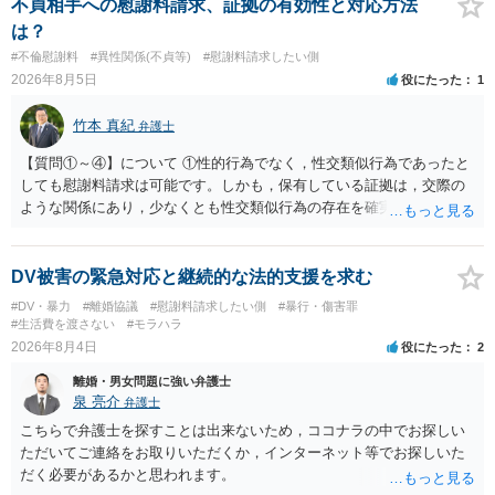
貞発覚後、長期間同居を続けると、不貞を許したとの評価につながる
不貞相手への慰謝料請求、証拠の有効性と対応方法
場合がありますので、ご注意ください。 以上、ご参考まで。
は？
#不倫慰謝料
#異性関係(不貞等)
#慰謝料請求したい側
2026年8月5日
役にたった
1
竹本 真紀
弁護士
【質問①～④】について ①性的行為でなく，性交類似行為であったと
しても慰謝料請求は可能です。しかも，保有している証拠は，交際の
ような関係にあり，少なくとも性交類似行為の存在を確実に証明でき
るものです（裏を返せば，証拠で認められる範囲でしか認めていない
ことを窺わせるものです。）。ですから，慰謝料請求を進めることで
よいと思います。 ただ．慰謝料額については，婚姻破綻に至っていな
DV被害の緊急対応と継続的な法的支援を求む
いとして，この点を考慮されることになるかもしれません。 ②夫との
#DV・暴力
#離婚協議
#慰謝料請求したい側
#暴行・傷害罪
今後のことを考えて書いてもらうか否かを検討するのがよいと思いま
#生活費を渡さない
#モラハラ
す。今ある証拠以上のことを証明（証明力を強めることも含む）でき
2026年8月4日
役にたった
2
るのであれば，前向きに検討を進めるという考え方でもよいでしょ
離婚・男女問題に強い弁護士
う。慰謝料請求としては証拠として使えることが前提であり，その価
泉 亮介
弁護士
値と夫との関係との均衡のように思います。 ③行政書士に委任をして
いるのであれば，どのような内容の委任なのか不明ですが，その行政
こちらで弁護士を探すことは出来ないため，ココナラの中でお探しい
書士との協議になると思います。請求するか，訴訟にするか，その点
ただいてご連絡をお取りいただくか，インターネット等でお探しいた
の見極めや，相手方は性交類似行為は認めているのか，それさえも否
だく必要があるかと思われます。
定しているのかによって，考え方・進め方は変わってくると思いま