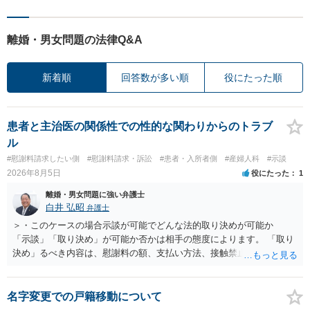
離婚・男女問題の法律Q&A
新着順
回答数が多い順
役にたった順
患者と主治医の関係性での性的な関わりからのトラブ
ル
#慰謝料請求したい側
#慰謝料請求・訴訟
#患者・入所者側
#産婦人科
#示談
2026年8月5日
役にたった
1
離婚・男女問題に強い弁護士
白井 弘昭
弁護士
＞・このケースの場合示談が可能でどんな法的取り決めが可能か
「示談」「取り決め」が可能か否かは相手の態度によります。 「取り
決め」るべき内容は、慰謝料の額、支払い方法、接触禁止条項、口外
禁止条項、被害届けを出さない約束、事実の確認、謝罪文言、などに
なると思います。 おそらく、警察が事件化できないと述べた理由の一
つに、相手が、性的関係を否定したか、合意の上だったと虚偽の供述
名字変更での戸籍移動について
をしたかがあると思われます。 そうすると、相手は、示談書を交わし