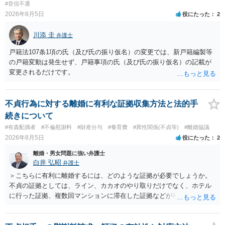
#音信不通
取り決めを行う意思はないと考えたほうが良いでしょう。 もし相手が
2026年8月5日
役にたった
2
示談書を交わす意思があるのでしたら、上記の内容を入れれるだけ示
談書に入れてください。 ＞・この出来事によって関わった病院への相
川添 圭
弁護士
談や報告はなぜ名誉毀損になるのか。 ただちに名誉棄損には当たりま
せんが、何人もの人に話すと名誉棄損になりえます。 また、業務妨害
戸籍法107条1項の氏（及び氏の振り仮名）の変更では、新戸籍編製等
や不法行為に当たる可能性もあります。 名誉棄損（民事、刑事とも）
の戸籍変動は発生せず、戸籍事項の氏（及び氏の振り仮名）の記載が
は「公然」（不特定又は多数）と「事実」（相手の社会的外務的名誉
変更されるだけです。
を棄損する内容の事実、侮辱とは異なる）を摘示することで成立しま
す。 この事実は、原則的に、「真実」でも該当してしまいます。 です
ので、相談者さんが、病院担当者1人に話すだけでは公然性を欠きます
不貞行為に対する離婚に有利な証拠収集方法と法的手
ので、名誉棄損には当たりません。ただし、さらに多くの人に相談し
続きについて
てしまうと、たとえそれが真実であっても名誉棄損に当たる可能性が
#有責配偶者
#不倫慰謝料
#財産分与
#養育費
#異性関係(不貞等)
#離婚協議
生じることになります。 また、相談者さんが病院に相談することによ
2026年8月5日
役にたった
2
り、相手に仕事上の不利益を与えたり、精神的苦痛を与えると、業務
妨害や不法行為（慰謝料の対象）になりますが、その内容が真実であ
離婚・男女問題に強い弁護士
れば、正当行為として許されます。 ただし、真実かどうかは、相談者
白井 弘昭
弁護士
さんが立証しなければならず、ラインの内容等だけでは、相談者さん
＞こちらに有利に離婚するには、どのような証拠が必要でしょうか。
の合意を全うすることができない状況（不同意性）だったかの立証が
不貞の証拠としては、ライン、カカオのやり取りだけでなく、ホテル
難しい状況のように思われます。 もちろん、医師としては恥ずべき行
に行った証拠、複数回マンションに滞在した証拠などが有効です。 不
為ですし、許されないと思いますが、かえって相談者さんが攻撃対象
貞の証拠があれば、離婚をさらに有利に進める（離婚したい時期に離
にならないよう、十分ご注意ください。 以上、ご参考まで。
婚する、慰謝料をとるなど）ことができると思われます。 ただし、不