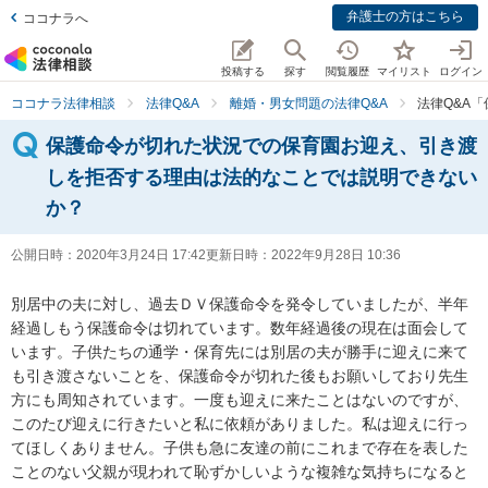
弁護士の方はこちら
ココナラへ
投稿する
探す
閲覧履歴
マイリスト
ログイン
ココナラ法律相談
法律Q&A
離婚・男女問題の法律Q&A
法律Q&A
保護命令が切れた状況での保育園お迎え、引き渡
しを拒否する理由は法的なことでは説明できない
か？
公開日時：
2020年3月24日 17:42
更新日時：
2022年9月28日 10:36
別居中の夫に対し、過去ＤＶ保護命令を発令していましたが、半年
経過しもう保護命令は切れています。数年経過後の現在は面会して
います。子供たちの通学・保育先には別居の夫が勝手に迎えに来て
も引き渡さないことを、保護命令が切れた後もお願いしており先生
方にも周知されています。一度も迎えに来たことはないのですが、
このたび迎えに行きたいと私に依頼がありました。私は迎えに行っ
てほしくありません。子供も急に友達の前にこれまで存在を表した
ことのない父親が現われて恥ずかしいような複雑な気持ちになると