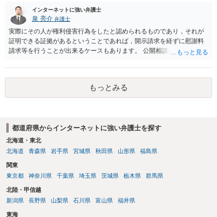
し、よってわいせつの目的で当該十六歳未満の者と面会をした者は、
インターネットに強い弁護士
二年以下の拘禁刑又は百万円以下の罰金に処する。
泉 亮介
弁護士
実際にその人が権利侵害行為をしたと認められるものであり，それが
証明できる証拠があるということであれば，開示請求を経ずに慰謝料
請求等を行うことが出来るケースもあります。 公開相談の場では回答
は難しいかと思われますので，お手持ちの証拠資料を持参の上弁護士
に個別に相談されると良いでしょう。
もっとみる
都道府県からインターネットに強い弁護士を探す
北海道・東北
北海道
青森県
岩手県
宮城県
秋田県
山形県
福島県
関東
東京都
神奈川県
千葉県
埼玉県
茨城県
栃木県
群馬県
北陸・甲信越
新潟県
長野県
山梨県
石川県
富山県
福井県
東海