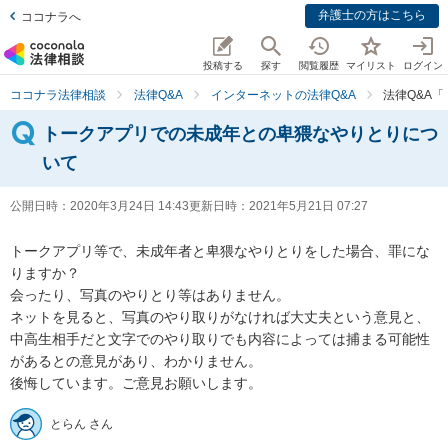
弁護士の方はこちら
ココナラへ
投稿する
探す
閲覧履歴
マイリスト
ログイン
ココナラ法律相談
法律Q&A
インターネットの法律Q&A
法律Q&A
トークアプリでの未成年との卑猥なやりとりにつ
いて
公開日時：
2020年3月24日 14:43
更新日時：
2021年5月21日 07:27
トークアプリ等で、未成年者と卑猥なやりとりをした場合、罪にな
りますか？

会ったり、写真のやりとり等はありません。

ネットを見ると、写真のやり取りがなければ大丈夫という意見と、
中高生相手だと文字でのやり取りでも内容によっては捕まる可能性
があるとの意見があり、わかりません。

とらん さん