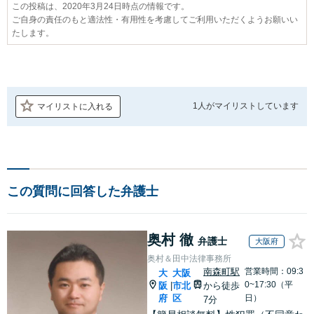
この投稿は、2020年3月24日時点の情報です。
ご自身の責任のもと適法性・有用性を考慮してご利用いただくようお願いい
たします。
1人が
マイリストしています
マイリストに入れる
この質問に回答した弁護士
奥村 徹
弁護士
大阪府
奥村＆田中法律事務所
南森町駅
営業時間：09:3
大
大阪
0~17:30（平
阪
市北
から徒歩
|
府
区
日）
7分