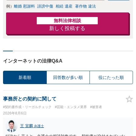
例）
離婚 慰謝料
誹謗中傷
相続 遺産
著作物 違法
無料法律相談
新しく投稿する
インターネットの法律Q&A
新着順
回答数が多い順
役にたった順
事務所との契約に関して
#契約書作成・リーガルチェック
#芸能・エンタメ業界
#被害者
2026年8月6日
王 宣麟
弁護士