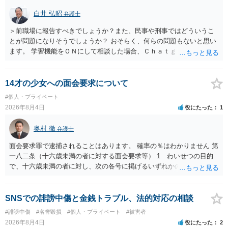
白井 弘昭
弁護士
＞前職場に報告すべきでしょうか？また、民事や刑事ではどういうこ
とが問題になりそうでしょうか？ おそらく、何らの問題もないと思い
ます。 学習機能をＯＮにして相談した場合、Ｃｈａｔｇｐｔがｏｐｅ
ｎＡＩに相談内容を蓄積し、他の質問者への何らかの回答の際に参照
する可能性がありますが、個人名や会社名を特定していない限り、一
般論として抽象化されて回答に織り込まれる可能性が生じるにすぎま
14才の少女への面会要求について
せんので、その情報自体が、秘密情報に当たるとは思えませんし、名
#個人・プライベート
誉棄損として、個人や会社に対する誹謗中傷の不特定多数への公開に
2026年8月4日
役にたった
1
当たるとも思われません。 もちろん、誰がその内容をｃｈａｔｇｐｔ
に入力したかも第三者にしられることはないので、個人や会社の特定
奥村 徹
弁護士
をせずに書き込んだことで（おそらく特定して書き込んだとして
も）、相談者さんが刑事民事の責任に問われることはないでしょう。
面会要求罪で逮捕されることはあります。 確率の％はわかりません 第
私見ながらご参考まで。
一八二条（十六歳未満の者に対する面会要求等） 1 わいせつの目的
で、十六歳未満の者に対し、次の各号に掲げるいずれかの行為をした
者（当該十六歳未満の者が十三歳以上である場合については、その者
が生まれた日より五年以上前の日に生まれた者に限る。）は、一年以
下の拘禁刑又は五十万円以下の罰金に処する。 一 威迫し、偽計を用
SNSでの誹謗中傷と金銭トラブル、法的対応の相談
い又は誘惑して面会を要求すること。 二 拒まれたにもかかわらず、
#誹謗中傷
#名誉毀損
#個人・プライベート
#被害者
反復して面会を要求すること。 三 金銭その他の利益を供与し、又は
2026年8月4日
役にたった
2
その申込み若しくは約束をして面会を要求すること。 2前項の罪を犯