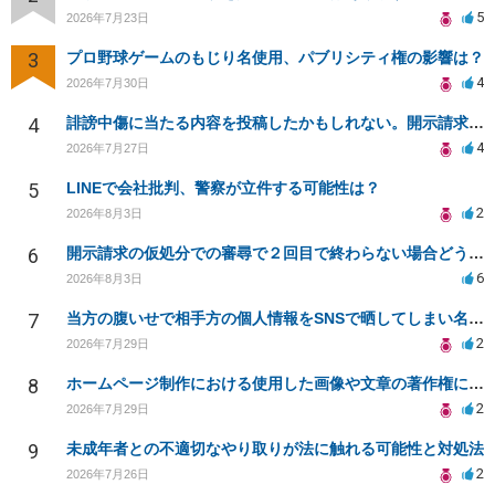
5
2026年7月23日
3
プロ野球ゲームのもじり名使用、パブリシティ権の影響は？
4
2026年7月30日
4
誹謗中傷に当たる内容を投稿したかもしれない。開示請求や民事刑事裁判に発展しうるのか教えて欲しい。
4
2026年7月27日
5
LINEで会社批判、警察が立件する可能性は？
2
2026年8月3日
6
開示請求の仮処分での審尋で２回目で終わらない場合どうしたらいいですか
6
2026年8月3日
7
当方の腹いせで相手方の個人情報をSNSで晒してしまい名誉毀損させてしまったかもしれない
2
2026年7月29日
8
ホームページ制作における使用した画像や文章の著作権について
2
2026年7月29日
9
未成年者との不適切なやり取りが法に触れる可能性と対処法
2
2026年7月26日