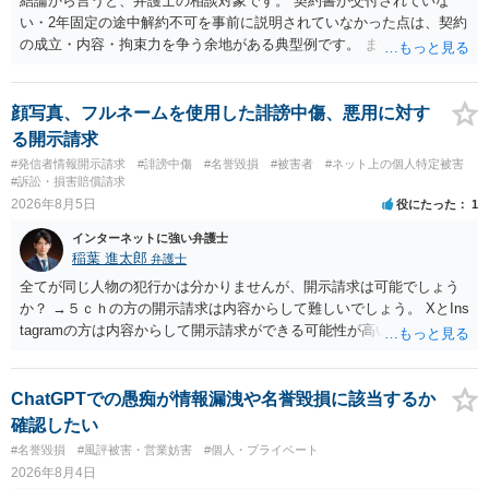
結論から言うと、弁護士の相談対象です。 契約書が交付されていな
い・2年固定の途中解約不可を事前に説明されていなかった点は、契約
の成立・内容・拘束力を争う余地がある典型例です。 まずは、運営と
のやり取り、規約のスクショ等の証拠を集めて、弁護士に相談されて
みてはいかがでしょうか。 また同時並行で（もしまだされていないの
であれば）書面で退所意思の明確化はしておくべきだと考えます。
顔写真、フルネームを使用した誹謗中傷、悪用に対す
る開示請求
#発信者情報開示請求
#誹謗中傷
#名誉毀損
#被害者
#ネット上の個人特定被害
#訴訟・損害賠償請求
2026年8月5日
役にたった
1
インターネットに強い弁護士
稲葉 進太郎
弁護士
全てが同じ人物の犯行かは分かりませんが、開示請求は可能でしょう
か？ →５ｃｈの方の開示請求は内容からして難しいでしょう。 XとIns
tagramの方は内容からして開示請求ができる可能性が高いでしょう。
ただ、アカウントが削除されていると開示請求は失敗する可能性が高
いでしょう。７月中にアカウントが削除されている場合、今から進め
ても失敗する可能性が高いように思われます。 相手を特定できた場
ChatGPTでの愚痴が情報漏洩や名誉毀損に該当するか
合、相手に全ての弁護士費用を負担させることは可能でしょうか？ →
確認したい
訴訟外の交渉で相手方が認めれば負担させることができるでしょう。
#名誉毀損
#風評被害・営業妨害
#個人・プライベート
訴訟で判決となった場合は、実際の弁護士費用が認められる場合と認
2026年8月4日
められない場合があり何ともいえないところでしょう。