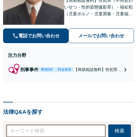
【簡易相談無料】性犯罪（不同意わ
いせつ・性的姿態撮影罪）・福祉犯
（児童ポルノ・児童買春・児童福祉
法・青少年条例）・ネット犯罪（名
誉毀損・わいせつ物・不正アクセス
等）に非常に詳しい弁護士です
電話でお問い合わせ
メールでお問い合わせ
注力分野
刑事事件
【簡易相談無料】性犯罪
事例5件
料金表有
（不同意性交・不同意わい
せつ）・福祉犯（児童ポル
ノ・児童買春・児童福祉
法・青少年条例）・ネット
犯罪（名誉毀損・わいせつ
物・不正アクセス・リベン
法律Q&Aを探す
ジポルノ罪等）に非常に詳
しい弁護士です
検索