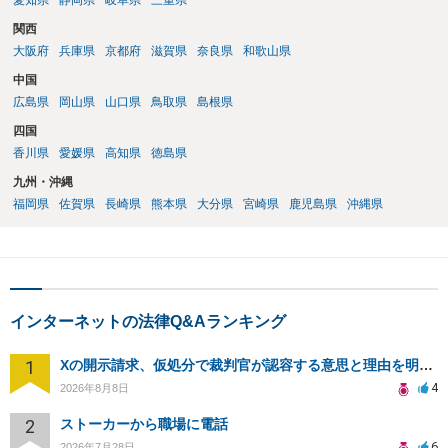
愛知県
静岡県
岐阜県
三重県
関西
大阪府
兵庫県
京都府
滋賀県
奈良県
和歌山県
中国
広島県
岡山県
山口県
鳥取県
島根県
四国
香川県
愛媛県
高知県
徳島県
九州・沖縄
福岡県
佐賀県
長崎県
熊本県
大分県
宮崎県
鹿児島県
沖縄県
インターネットの法律Q&Aランキング
1
Xの開示請求、仮処分で裁判官が認容する意思と理由を明確化しても、相手側は争って引き延ばしますか
4
2026年8月8日
2
ストーカーから職場に電話
6
2026年7月28日