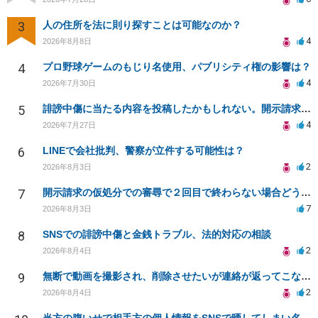
3
人の住所を法に則り探すことは可能なのか？
4
2026年8月8日
4
プロ野球ゲームのもじり名使用、パブリシティ権の影響は？
4
2026年7月30日
5
誹謗中傷に当たる内容を投稿したかもしれない。開示請求や民事刑事裁判に発展しうるのか教えて欲しい。
4
2026年7月27日
6
LINEで会社批判、警察が立件する可能性は？
2
2026年8月3日
7
開示請求の仮処分での審尋で２回目で終わらない場合どうしたらいいですか
7
2026年8月3日
8
SNSでの誹謗中傷と金銭トラブル、法的対応の相談
2
2026年8月4日
9
無断で動画を撮影され、削除させたいが連絡が返ってこない。
2
2026年8月4日