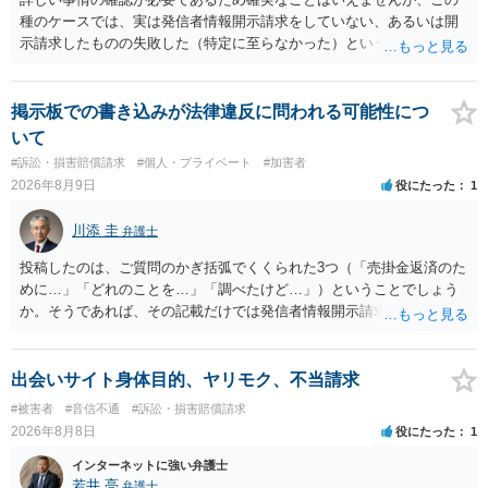
種のケースでは、実は発信者情報開示請求をしていない、あるいは開
示請求したものの失敗した（特定に至らなかった）という事案が比較
的多いです（特に、発信者情報開示請求を行ったことを誇示するよう
な投稿をする場合にはなおさら）。
掲示板での書き込みが法律違反に問われる可能性につ
いて
#訴訟・損害賠償請求
#個人・プライベート
#加害者
2026年8月9日
役にたった
1
川添 圭
弁護士
投稿したのは、ご質問のかぎ括弧でくくられた3つ（「売掛金返済のた
めに…」「どれのことを…」「調べたけど…」）ということでしょう
か。そうであれば、その記載だけでは発信者情報開示請求が認められ
るような内容ではありません（申し立ててもほぼ門前払いに近い）。
ただ、「328が名誉毀損、偽計業務妨害、侮辱罪、ストーカー等に関す
る法律違反に該当するといわれ」とのことですので、ご質問に書かれ
出会いサイト身体目的、ヤリモク、不当請求
ていない何らかの背景事情があれば、回答は180度変わるかもしれませ
#被害者
#音信不通
#訴訟・損害賠償請求
ん。公開の場で詳細を投稿することは不適当と思われますので、弁護
2026年8月8日
役にたった
1
士へ直接相談した方がよいでしょう。
インターネットに強い弁護士
若井 亮
弁護士