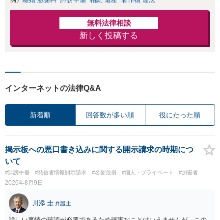
無料法律相談
新しく投稿する
インターネットの法律Q&A
新着順
回答数が多い順
役にたった順
掲示板への悪口書き込みに関する開示請求の時期につ
いて
#誹謗中傷
#発信者情報開示請求
#名誉毀損
#個人・プライベート
#加害者
2026年8月9日
川添 圭
弁護士
詳しい事情の確認が必要であるため確実なことはいえませんが、この