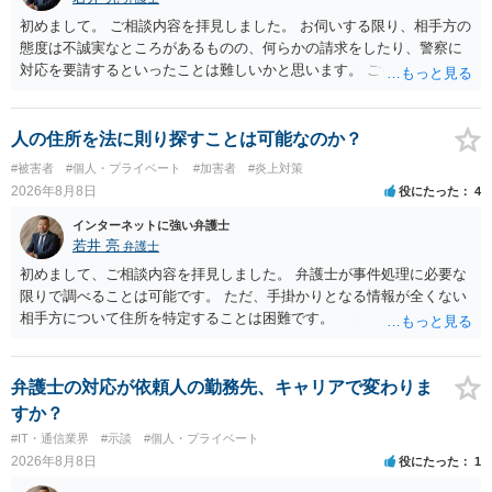
初めまして。 ご相談内容を拝見しました。 お伺いする限り、相手方の
態度は不誠実なところがあるものの、何らかの請求をしたり、警察に
対応を要請するといったことは難しいかと思います。 ご参考になれば
幸いです。
人の住所を法に則り探すことは可能なのか？
#被害者
#個人・プライベート
#加害者
#炎上対策
2026年8月8日
役にたった
4
インターネットに強い弁護士
若井 亮
弁護士
初めまして、ご相談内容を拝見しました。 弁護士が事件処理に必要な
限りで調べることは可能です。 ただ、手掛かりとなる情報が全くない
相手方について住所を特定することは困難です。
弁護士の対応が依頼人の勤務先、キャリアで変わりま
すか？
#IT・通信業界
#示談
#個人・プライベート
2026年8月8日
役にたった
1