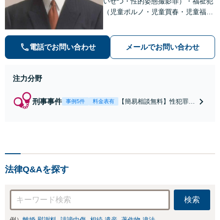
いせつ・性的姿態撮影罪）・福祉犯
（児童ポルノ・児童買春・児童福祉
法・青少年条例）・ネット犯罪（名
誉毀損・わいせつ物・不正アクセス
等）に非常に詳しい弁護士です
電話でお問い合わせ
メールでお問い合わせ
注力分野
刑事事件
【簡易相談無料】性犯罪
事例5件
料金表有
（不同意性交・不同意わい
せつ）・福祉犯（児童ポル
ノ・児童買春・児童福祉
法・青少年条例）・ネット
犯罪（名誉毀損・わいせつ
物・不正アクセス・リベン
法律Q&Aを探す
ジポルノ罪等）に非常に詳
しい弁護士です
検索
例）
離婚 慰謝料
誹謗中傷
相続 遺産
著作物 違法