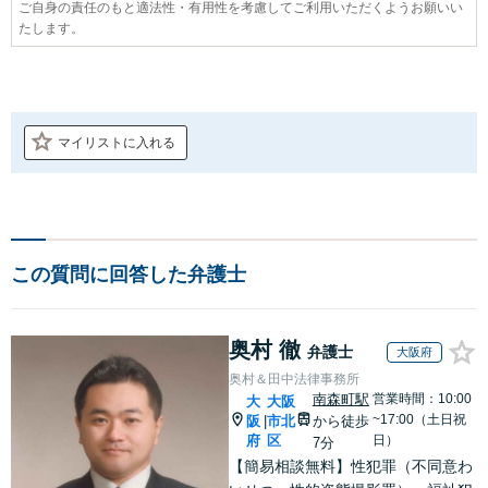
ご自身の責任のもと適法性・有用性を考慮してご利用いただくようお願いい
たします。
マイリストに入れる
この質問に回答した弁護士
奥村 徹
弁護士
大阪府
奥村＆田中法律事務所
南森町駅
営業時間：10:00
大
大阪
~17:00（土日祝
阪
市北
から徒歩
|
府
区
日）
7分
【簡易相談無料】性犯罪（不同意わ