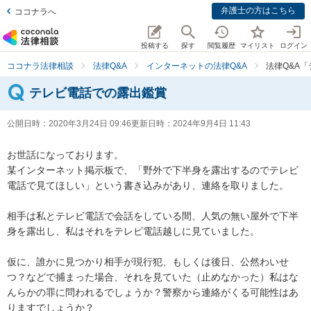
弁護士の方はこちら
ココナラへ
投稿する
探す
閲覧履歴
マイリスト
ログイン
ココナラ法律相談
法律Q&A
インターネットの法律Q&A
法律Q&A
テレビ電話での露出鑑賞
公開日時：
2020年3月24日 09:46
更新日時：
2024年9月4日 11:43
お世話になっております。

某インターネット掲示板で、「野外で下半身を露出するのでテレビ
電話で見てほしい」という書き込みがあり、連絡を取りました。

相手は私とテレビ電話で会話をしている間、人気の無い屋外で下半
身を露出し、私はそれをテレビ電話越しに見ていました。

仮に、誰かに見つかり相手が現行犯、もしくは後日、公然わいせ
つ？などで捕まった場合、それを見ていた（止めなかった）私はな
んらかの罪に問われるでしょうか？警察から連絡がくる可能性はあ
りますでしょうか？
