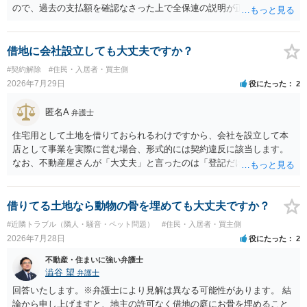
ので、過去の支払額を確認なさった上で全保連の説明が正しければ、
全部又は一部を支払うのが最善の方法です。 約半年間も放置されてい
た理由は気になるところですが、中身のある返答は期待できないと思
います。
借地に会社設立しても大丈夫ですか？
#契約解除
#住民・入居者・買主側
2026年7月29日
役にたった
2
匿名A
弁護士
住宅用として土地を借りておられるわけですから、会社を設立して本
店として事業を実際に営む場合、形式的には契約違反に該当します。
なお、不動産屋さんが「大丈夫」と言ったのは「登記だけなら実務上
トラブルになることは少ない」という経験則に基づいたものと推測さ
れますが、これは法的な保証ではありません。 ただ、解除まで認めら
れるかどうかについては信頼関係が破壊されたかどうかで判断されま
借りてる土地なら動物の骨を埋めても大丈夫ですか？
すので、建物を事務所・店舗用に大きく改築する等までなさらない限
#近隣トラブル（隣人・騒音・ペット問題）
#住民・入居者・買主側
り、リスクはそれほど大きくないかもしれません。 しかしそれでも、
2026年7月28日
役にたった
2
大家さんが契約違反を口実に、将来の更新時に更新料の上乗せを要求
したり、立ち退きを迫る材料に使ったりする可能性は否定できませ
不動産・住まいに強い弁護士
ん。
澁谷 望
弁護士
回答いたします。※弁護士により見解は異なる可能性があります。 結
論から申し上げますと、地主の許可なく借地の庭にお骨を埋めること