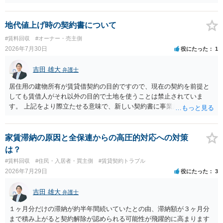
き、事実上であれ明渡が完了すれば賃貸人としてはそれ以上のことを
する動機づけがなくなります。 今回進められつつある手続はあくまで
も、建物を賃貸人に一日も早く明け渡すための便宜的方法として理解
地代値上げ時の契約書について
するのが良いと思います。またその方法で進めた方が、連帯保証人で
#賃料回収
#オーナー・売主側
あるお知り合いさんにとっても、自身の経済的負担を最小限に食い止
2026年7月30日
役にたった
1
められるため望ましいやり方だといえます。
吉田 雄大
弁護士
居住用の建物所有が賃貸借契約の目的ですので、現在の契約を前提と
しても賃借人がそれ以外の目的で土地を使うことは禁止されていま
す。 上記をより際立たせる意味で、新しい契約書に事業用として用い
ることを禁止する旨を明記することは理に適ったものです。 契約締結
交渉である以上賃借人が拒んだ場合には入りませんが、提案するのは
良い方法と思います。
家賃滞納の原因と全保連からの高圧的対応への対策
は？
#賃料回収
#住民・入居者・買主側
#賃貸契約トラブル
2026年7月29日
役にたった
3
吉田 雄大
弁護士
１ヶ月分だけの滞納が約半年間続いていたとの由、滞納額が３ヶ月分
まで積み上がると契約解除が認められる可能性が飛躍的に高まります