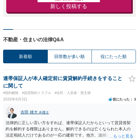
新しく投稿する
不動産・住まいの法律Q&A
新着順
回答数が多い順
役にたった順
連帯保証人が本人確定前に賃貸解約手続きをすること
に関して
#契約解除
#賃貸契約トラブル
#住民・入居者・買主側
2026年8月3日
役にたった
3
吉田 雄大
弁護士
法律的に正しい言い方をすれば、連帯保証人だからといって賃貸借契
約を解約する権限はありません。解約できるのは亡くなられた本人の
法定相続人だけであるのが一応の建前です。他方、法律論はさてお