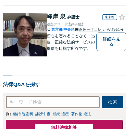
峰岸 泉
弁護士
東京都
銀座ブロード法律事務所
東京都
中央区
銀座一丁目駅
から徒歩1分
|
初心を忘れることなく、迅
詳細を見
速・正確な法的サービスの
る
提供を目指す所存です。
法律Q&Aを探す
検索
例）
離婚 慰謝料
誹謗中傷
相続 遺産
著作物 違法
無料法律相談