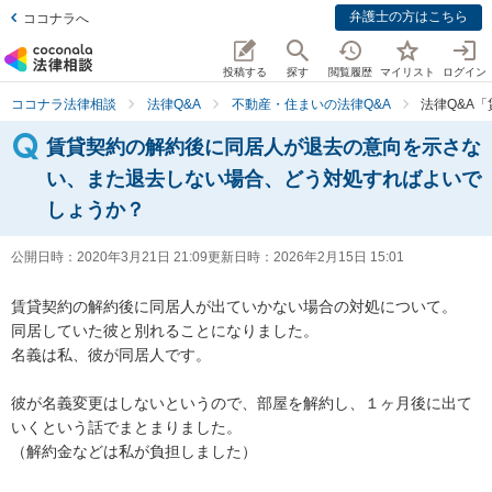
弁護士の方はこちら
ココナラへ
投稿する
探す
閲覧履歴
マイリスト
ログイン
ココナラ法律相談
法律Q&A
不動産・住まいの法律Q&A
法律Q&A
賃貸契約の解約後に同居人が退去の意向を示さな
い、また退去しない場合、どう対処すればよいで
しょうか？
公開日時：
2020年3月21日 21:09
更新日時：
2026年2月15日 15:01
賃貸契約の解約後に同居人が出ていかない場合の対処について。

同居していた彼と別れることになりました。

名義は私、彼が同居人です。

彼が名義変更はしないというので、部屋を解約し、１ヶ月後に出て
いくという話でまとまりました。

（解約金などは私が負担しました）
