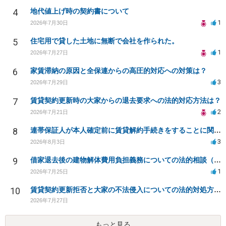
4
地代値上げ時の契約書について
1
2026年7月30日
5
住宅用で貸した土地に無断で会社を作られた。
1
2026年7月27日
6
家賃滞納の原因と全保連からの高圧的対応への対策は？
3
2026年7月29日
7
賃貸契約更新時の大家からの退去要求への法的対応方法は？
2
2026年7月21日
8
連帯保証人が本人確定前に賃貸解約手続きをすることに関して
3
2026年8月3日
9
借家退去後の建物解体費用負担義務についての法的相談（補足説明修正）
1
2026年7月25日
10
賃貸契約更新拒否と大家の不法侵入についての法的対処方法は？
2026年7月27日
もっと見る