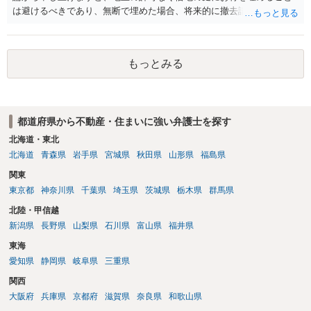
は避けるべきであり、無断で埋めた場合、将来的に撤去請求や退去時
の損害賠償（原状回復費用）を求められるリスクがあります。 法律
上、自分のペットの遺骨を埋める行為自体は墓地埋葬法違反や不法投
棄には該当しないため、犯罪になるわけではありません。しかし、建
もっとみる
物の所有者は質問者様であっても、土地の所有権はあくまで地主にあ
ります。そのため、地主に無断でお骨を埋める行為は、他人の所有権
を侵害する行為や、借地人としての善管注意義務違反とみなされる可
能性が高いのが私見です。 どうしてもお近くで供養されたい場合は、
都道府県から不動産・住まいに強い弁護士を探す
事前に地主へ相談して許可を得るか、土地に直接埋めずに大きめの鉢
植え等で供養する「プランター葬」や、ペット霊園等への納骨を検討
北海道・東北
されるのが確実かと思います。
北海道
青森県
岩手県
宮城県
秋田県
山形県
福島県
関東
東京都
神奈川県
千葉県
埼玉県
茨城県
栃木県
群馬県
北陸・甲信越
新潟県
長野県
山梨県
石川県
富山県
福井県
東海
愛知県
静岡県
岐阜県
三重県
関西
大阪府
兵庫県
京都府
滋賀県
奈良県
和歌山県