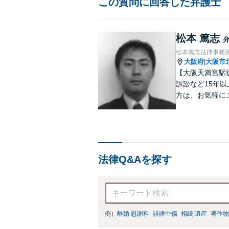
この質問に回答した弁護士
松本 篤志
松本篤志法律事務
大阪府
大阪市
|
【大阪天満宮駅
訴訟など15年
方は、お気軽に
法律Q&Aを探す
例）
離婚 慰謝料
誹謗中傷
相続 遺産
著作物