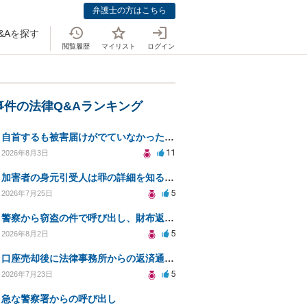
弁護士の方はこちら
&Aを探す
閲覧履歴
マイリスト
ログイン
事件の法律Q&Aランキング
自首するも被害届けがでていなかった場合
11
2026年8月3日
加害者の身元引受人は罪の詳細を知ることができるか？
5
2026年7月25日
警察から窃盗の件で呼び出し、財布返却で自首すべきか？
5
2026年8月2日
口座売却後に法律事務所からの返済通知、どう対処すべきか？
5
2026年7月23日
急な警察署からの呼び出し