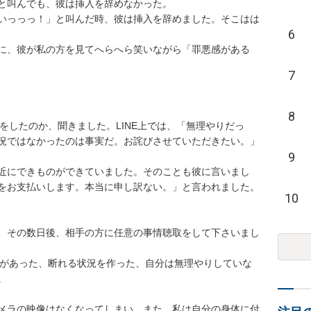
叫んでも、彼は挿入を辞めなかった。

いっっっ！」と叫んだ時、彼は挿入を辞めました。そこはは
6
に、彼が私の方を見てへらへら笑いながら「罪悪感がある
7
8
とをしたのか、聞きました。LINE上では、「無理やりだっ
況ではなかったのは事実だ。お詫びさせていただきたい。」
9
近にできものができていました。そのことも彼に言いまし
お支払いします。本当に申し訳ない。」と言われました。

10
、その数日後、相手の方に任意の事情聴取をして下さいまし
意があった、断れる状況を作った、自分は無理やりしていな

メラの映像はなくなってしまい、また、私は自分の身体に付