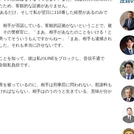
注目
ため、客観的な証拠がありません。

があるだけ、そして私が翌日に110番した経歴があるのみで
、相手が否認している、客観的証拠がないということで、被
、その警察官に、「まあ、相手があなたのことをいける！と
男ってそういうもんですからねー」「まあ、相手も逮捕され
た。それも本当に許せないです。

とを知って、彼は私のLINEをブロックし、音信不通で
私負担です。

害を被っているのに、相手は刑事罰に問われない、慰謝料も
ければならない、相手はのうのうと生きている、意味が分か