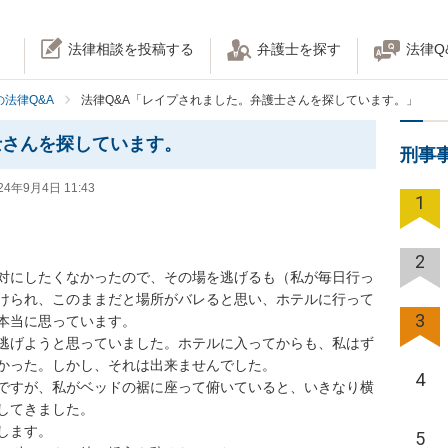
法律相談を投稿する
弁護士を探す
法律Q
法律Q&A
法律Q&A「レイプされました。弁護士さんを探しています。」
士さんを探しています。
刑事
24年9月4日 11:43
1
2
対にしたくなかったので、その場を逃げるも（私が毎日行っ
けられ、このままだと場所がバレると思い、ホテルに行って
3
当に思っています。

逃げようと思っていました。ホテルに入ってからも、私はず
った。しかし、それは出来ませんでした。

4
ですが、私がベッドの裾に座って俯いていると、いきなり横
てきました。

ます。

5