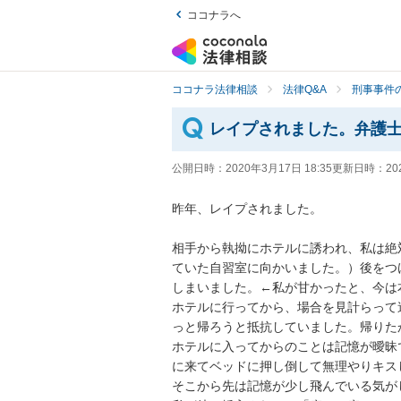
ココナラへ
ココナラ法律相談
法律Q&A
刑事事件の
レイプされました。弁護
公開日時：
2020年3月17日 18:35
更新日時：
20
昨年、レイプされました。

相手から執拗にホテルに誘われ、私は絶
ていた自習室に向かいました。）後をつ
しまいました。←私が甘かったと、今は本
ホテルに行ってから、場合を見計らって
っと帰ろうと抵抗していました。帰りたか
ホテルに入ってからのことは記憶が曖昧
に来てベッドに押し倒して無理やりキスし
そこから先は記憶が少し飛んでいる気がし