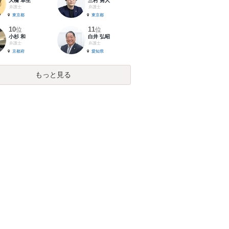
大橋 卓生
三村 勇人
弁護士
弁護士
東京都
東京都
10
11
位
位
小杉 和
白井 弘昭
弁護士
弁護士
京都府
愛知県
もっと見る