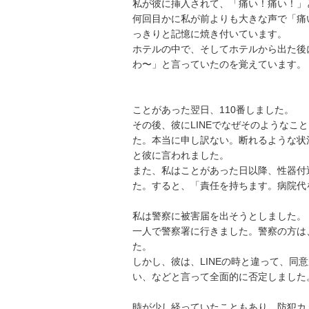
私が彼に挿入されて、「痛い！痛い！」と
何回目かに私が前よりも大きな声で「痛
っきりと記憶に焼き付いています。

ホテルの中で、そしてホテルから出た後
わ〜」と言っていたのを覚えています。

ことがあった翌日、110番しました。

その後、彼にLINEでなぜそのようなこ
た。本当に申し訳ない。断れるような状
と彼に言われました。

また、私はことがあった日以降、性器付
た。すると、「責任を持ちます。病院代を
私は警察に被害届を出そうとしました。

一人で警察署に行きました。警察の方は
た。

しかし、彼は、LINEの時と違って、同
い、などと言って全面的に否定しました。

時が少し経っていたこともあり、防犯カ