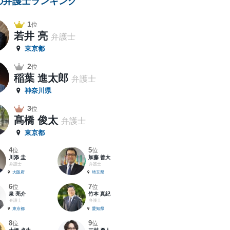
の弁護士ランキング
1
位
若井 亮
弁護士
東京都
2
位
稲葉 進太郎
弁護士
神奈川県
3
位
髙橋 俊太
弁護士
東京都
4
5
位
位
川添 圭
加藤 善大
弁護士
弁護士
大阪府
埼玉県
6
7
位
位
泉 亮介
竹本 真紀
弁護士
弁護士
東京都
愛知県
8
9
位
位