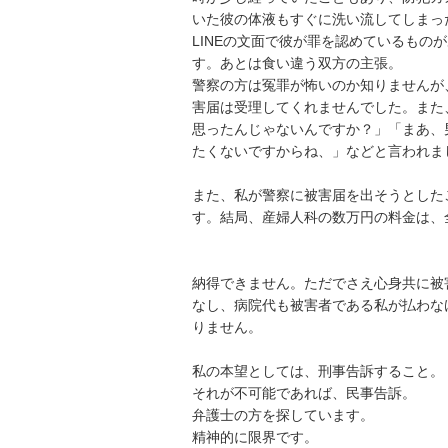
いた彼の体液もすぐに洗い流してしまった
LINEの文面で彼が罪を認めているもの
す。あとは食い違う双方の主張。

警察の方は冤罪が怖いのか知りませんが
害届は受理してくれませんでした。また
思ったんじゃないんですか？」「まあ、
たくないですからね、」などと言われまし
また、私が警察に被害届を出そうとしたこ
す。結局、産婦人科の数万円の料金は、全額
納得できません。ただでさえ心身共に被
なし、病院代も被害者である私が払わな
りません。

私の本望としては、刑事告訴すること。

それが不可能であれば、民事告訴。

弁護士の方を探しています。

精神的に限界です。
