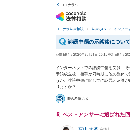
ココナラへ
ココナラ法律相談
法律Q&A
インター
誹謗中傷の示談後につい
公開日時：
2020年3月14日 10:15
更新日時：
20
インターネットでの誹謗中傷を受け、その
示談成立後、相手が同時期に他の媒体で
うか。誹謗中傷に関しての謝罪と示談が
りますか？
匿名希望 さん
ベストアンサーに選ばれた
村山 大基
弁護士