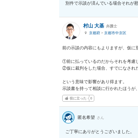
別件で示談が済んでいる場合それが
村山 大基
弁護士
京都府
>
京都市中京区
前の示談の内容にもよりますが、仮に別
①前に払っているのだからそれを考慮し
②仮に裁判をした場合、すでになされ
という意味で影響があり得ます。

示談書を持って相談に行かれたほうが
役に立った
0
匿名希望
さん
ご丁寧にありがとうございました。