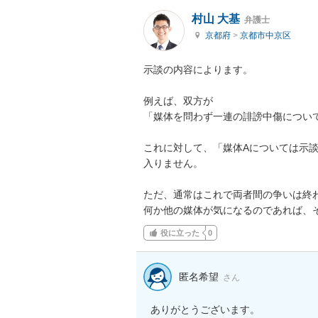
村山 大基
弁護士
京都府
>
京都市中京区
示談の内容によります。

例えば、双方が

「媒体を問わず一連の誹謗中傷について
これに対して、「媒体Aについては示
入りません。

ただ、通常はこれで両者間の争いは終わ
何か他の媒体が気になるのであれば、
役に立った
0
匿名希望
さん
ありがとうございます。
