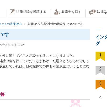
法律相談を投稿する
弁護士を探す
法律Q
ネットの法律Q&A
法律Q&A「誹謗中傷の示談後についてです」
てです
イン
グ
20年3月14日 19:35
1
件に関して相手と示談をすることになりました。

誹謗中傷を行っていたことがわかった場合どうなるのでしょ
成立していれば、他の媒体での件も示談成立ということにな
2
3
回答
4