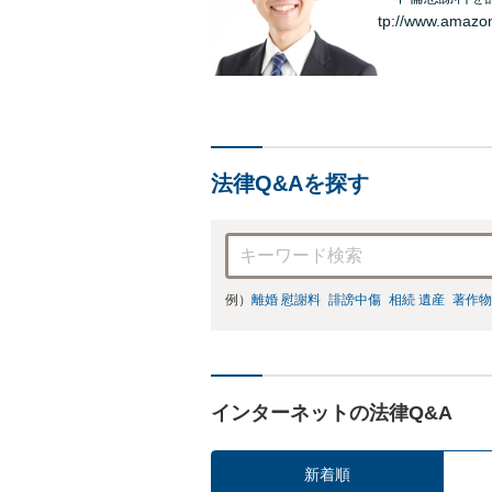
tp://www.amazo
法律Q&Aを探す
例）
離婚 慰謝料
誹謗中傷
相続 遺産
著作物
インターネットの法律Q&A
新着順