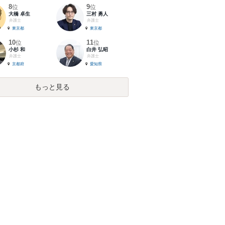
8
9
位
位
大橋 卓生
三村 勇人
弁護士
弁護士
東京都
東京都
10
11
位
位
小杉 和
白井 弘昭
弁護士
弁護士
京都府
愛知県
もっと見る