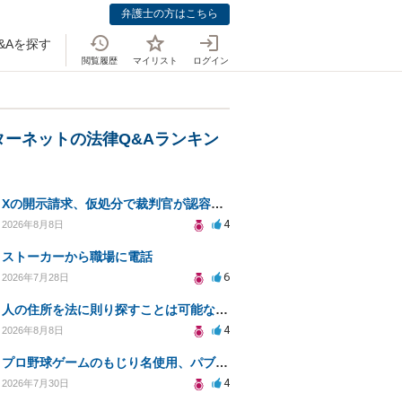
弁護士の方はこちら
&Aを探す
閲覧履歴
マイリスト
ログイン
ターネットの法律Q&Aランキン
Xの開示請求、仮処分で裁判官が認容する意思と理由を明確化しても、相手側は争って引き延ばしますか
4
2026年8月8日
ストーカーから職場に電話
6
2026年7月28日
人の住所を法に則り探すことは可能なのか？
4
2026年8月8日
プロ野球ゲームのもじり名使用、パブリシティ権の影響は？
4
2026年7月30日