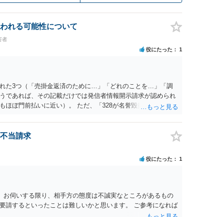
われる可能性について
害者
役にたった
1
れた3つ（「売掛金返済のために…」「どれのことを…」「調
うであれば、その記載だけでは発信者情報開示請求が認められ
もほぼ門前払いに近い）。 ただ、「328が名誉毀損、偽計業務
違反に該当するといわれ」とのことですので、ご質問に書かれ
は180度変わるかもしれません。公開の場で詳細を投稿するこ
接相談した方がよいでしょう。
不当請求
役にたった
1
。 お伺いする限り、相手方の態度は不誠実なところがあるもの
要請するといったことは難しいかと思います。 ご参考になれば