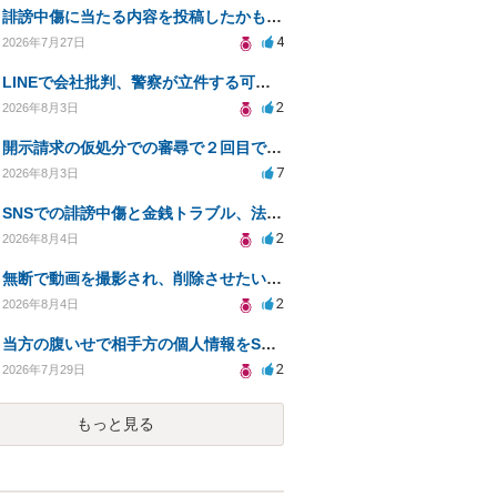
誹謗中傷に当たる内容を投稿したかもしれない。開示請求や民事刑事裁判に発展しうるのか教えて欲しい。
4
2026年7月27日
LINEで会社批判、警察が立件する可能性は？
2
2026年8月3日
開示請求の仮処分での審尋で２回目で終わらない場合どうしたらいいですか
7
2026年8月3日
SNSでの誹謗中傷と金銭トラブル、法的対応の相談
2
2026年8月4日
無断で動画を撮影され、削除させたいが連絡が返ってこない。
2
2026年8月4日
当方の腹いせで相手方の個人情報をSNSで晒してしまい名誉毀損させてしまったかもしれない
2
2026年7月29日
もっと見る