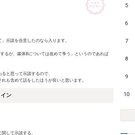
5
6
7
」示談を合意したのなら入ります。

談するが、媒体Bについては改めて争う」というのであれば
8
ると思って示談するので、

9
それも含めて話をしたほうが良いと思います。
10
ライン
関して示談する、
