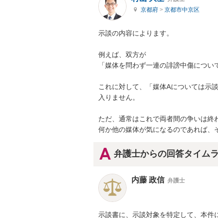
京都府
>
京都市中京区
示談の内容によります。

例えば、双方が

「媒体を問わず一連の誹謗中傷について
これに対して、「媒体Aについては示
入りません。

ただ、通常はこれで両者間の争いは終わ
何か他の媒体が気になるのであれば、
弁護士からの回答タイム
内藤 政信
弁護士
示談書に、示談対象を特定して、本件に