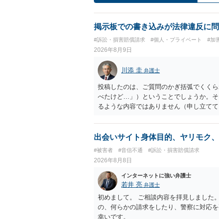
掲示板での書き込みが法律違反に問
#訴訟・損害賠償請求
#個人・プライベート
#加
2026年8月9日
川添 圭
弁護士
投稿したのは、ご質問のかぎ括弧でくくら
べたけど…」）ということでしょうか。そ
るような内容ではありません（申し立てて
妨害、侮辱罪、ストーカー等に関する法律
ていない何らかの背景事情があれば、回答
とは不適当と思われますので、弁護士へ直
出会いサイト身体目的、ヤリモク、
#被害者
#音信不通
#訴訟・損害賠償請求
2026年8月8日
インターネットに強い弁護士
若井 亮
弁護士
初めまして。 ご相談内容を拝見しました
の、何らかの請求をしたり、警察に対応を
幸いです。