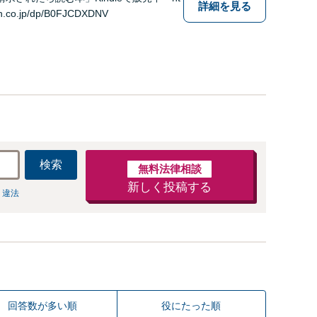
詳細を見る
n.co.jp/dp/B0FJCDXDNV
検索
無料法律相談
新しく投稿する
 違法
回答数が多い順
役にたった順