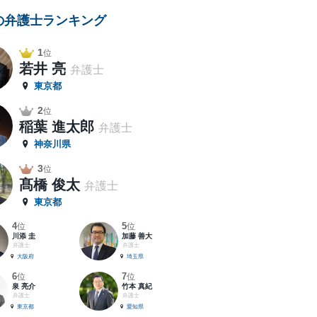
の弁護士ランキング
1
位
若井 亮
弁護士
東京都
2
位
稲葉 進太郎
弁護士
神奈川県
3
位
髙橋 俊太
弁護士
東京都
4
5
位
位
川添 圭
加藤 善大
弁護士
弁護士
大阪府
埼玉県
6
7
位
位
泉 亮介
竹本 真紀
弁護士
弁護士
東京都
愛知県