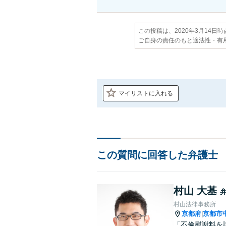
この投稿は、2020年3月14日
ご自身の責任のもと適法性・有
マイリストに入れる
この質問に回答した弁護士
村山 大基
村山法律事務所
京都府
京都市
|
「不倫慰謝料を請