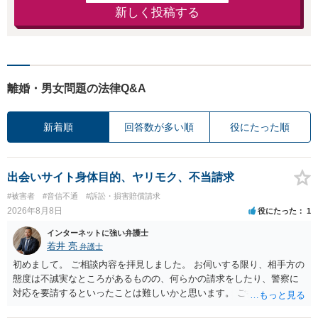
新しく投稿する
離婚・男女問題の法律Q&A
新着順
回答数が多い順
役にたった順
出会いサイト身体目的、ヤリモク、不当請求
#被害者
#音信不通
#訴訟・損害賠償請求
2026年8月8日
役にたった
1
インターネットに強い弁護士
若井 亮
弁護士
初めまして。 ご相談内容を拝見しました。 お伺いする限り、相手方の
態度は不誠実なところがあるものの、何らかの請求をしたり、警察に
対応を要請するといったことは難しいかと思います。 ご参考になれば
幸いです。