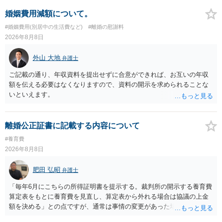
婚姻費用減額について。
#婚姻費用(別居中の生活費など)
#離婚の慰謝料
2026年8月8日
外山 大地
弁護士
ご記載の通り、年収資料を提出せずに合意ができれば、お互いの年収
額を伝える必要はなくなりますので、資料の開示を求められることな
いといえます。
離婚公正証書に記載する内容について
#養育費
2026年8月8日
肥田 弘昭
弁護士
「毎年6月にこちらの所得証明書を提示する。裁判所の開示する養育費
算定表をもとに養育費を見直し、算定表から外れる場合は協議の上金
額を決める」との点ですが、通常は事情の変更があった場合に変更し
ますので妥当とまでは言えないかと思います。「養育費は当初予測出