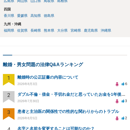
広島県
岡山県
山口県
鳥取県
島根県
四国
香川県
愛媛県
高知県
徳島県
九州・沖縄
福岡県
佐賀県
長崎県
熊本県
大分県
宮崎県
鹿児島県
沖縄県
離婚・男女問題の法律Q&Aランキング
1
離婚時の公正証書の内容について
6
2026年8月3日
2
ダブル不倫・借金・手切れ金だと思っていたお金を1年後いまさら脅迫罪として通知書が来てまとめて請求
3
2026年7月30日
3
患者と主治医の関係性での性的な関わりからのトラブル
2
2026年8月5日
4
名字と名前を変更することは可能なのか？