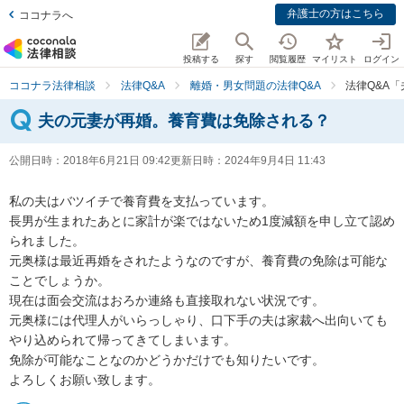
弁護士の方はこちら
ココナラへ
投稿する
探す
閲覧履歴
マイリスト
ログイン
ココナラ法律相談
法律Q&A
離婚・男女問題の法律Q&A
法律Q&A
夫の元妻が再婚。養育費は免除される？
公開日時：
2018年6月21日 09:42
更新日時：
2024年9月4日 11:43
私の夫はバツイチで養育費を支払っています。

長男が生まれたあとに家計が楽ではないため1度減額を申し立て認め
られました。

元奥様は最近再婚をされたようなのですが、養育費の免除は可能な
ことでしょうか。

現在は面会交流はおろか連絡も直接取れない状況です。

元奥様には代理人がいらっしゃり、口下手の夫は家裁へ出向いても
やり込められて帰ってきてしまいます。

免除が可能なことなのかどうかだけでも知りたいです。

よろしくお願い致します。