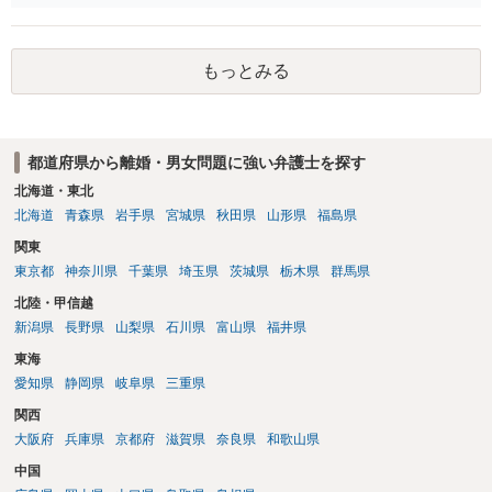
支障が解消できる（解消される）ことを、具体的な資料をもって説明
できるかどうかがポイントです。 記録中に現れた一切の事情が判断対
象ですので、上記(1)と(2)を説明できる資料は全て（ただし理路整然
もっとみる
に）提出することが必要になります。「フラッシュバック」とのこと
なので、例えば、医学上確立されているPTSDの診断基準に合致した説
明とそれに沿う資料の提出が必要になってくるように思います。 精神
的・心理的な理由の氏変更は様々な意味でハードルがかなり高く、弁
都道府県から離婚・男女問題に強い弁護士を探す
護士へ依頼しても苦労することが強く予想されるところです。、もし
本人申立てをお考えであれば、医学知識はもちろん法律知識も要求さ
北海道・東北
れますので、性急な申立てをせず、知識と資料をしっかりと揃えて、
北海道
青森県
岩手県
宮城県
秋田県
山形県
福島県
万全の体制で申立てに臨んだ方がよいと思われます。
関東
東京都
神奈川県
千葉県
埼玉県
茨城県
栃木県
群馬県
北陸・甲信越
新潟県
長野県
山梨県
石川県
富山県
福井県
東海
愛知県
静岡県
岐阜県
三重県
関西
大阪府
兵庫県
京都府
滋賀県
奈良県
和歌山県
中国