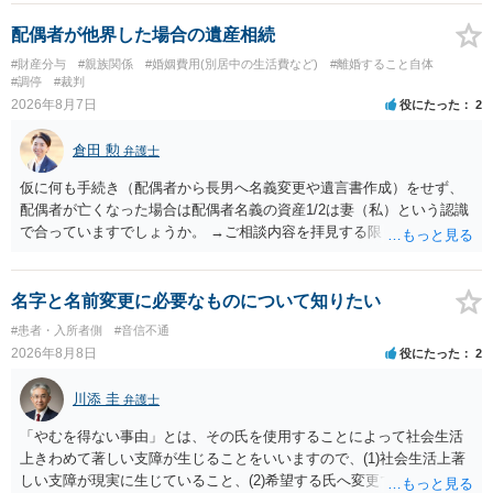
来なかった事情の変更により双方協議の上増減出来る」と「通知義務
に勤務先」が含まれているので、私に収入が入った事は相手に通知が
配偶者が他界した場合の遺産相続
行く事になり、上記のような文言が無くても養育費の見直しは適宜出
#財産分与
#親族関係
#婚姻費用(別居中の生活費など)
#離婚すること自体
来るかと思うのですが違うのでしょうか？との点はそのとおりかと思
#調停
#裁判
います。養育費は事情の変更があった場合に変更するので毎年見直す
2026年8月7日
役にたった
2
ことはあまりないです。ご参考にしてください。
倉田 勲
弁護士
仮に何も手続き（配偶者から長男へ名義変更や遺言書作成）をせず、
配偶者が亡くなった場合は配偶者名義の資産1/2は妻（私）という認識
で合っていますでしょうか。 →ご相談内容を拝見する限りでは、その
認識で合ってはいます。 なお、逆に１/２しか権利がないため、自宅を
完全に所有する場合は、他の相続人に対して自宅の評価額の１/２の代
償金の支払いが必要になります。
名字と名前変更に必要なものについて知りたい
#患者・入所者側
#音信不通
2026年8月8日
役にたった
2
川添 圭
弁護士
「やむを得ない事由」とは、その氏を使用することによって社会生活
上きわめて著しい支障が生じることをいいますので、(1)社会生活上著
しい支障が現実に生じていること、(2)希望する氏へ変更できればその