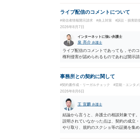
ライブ配信のコメントについて
#発信者情報開示請求
#炎上対策
#訴訟・損害賠
2026年8月7日
インターネットに強い弁護士
泉 亮介
弁護士
ライブ配信のコメントであっても，そのコ
権利侵害が認められるものであれば開示請
事務所との契約に関して
#契約書作成・リーガルチェック
#芸能・エンタメ
2026年8月6日
王 宣麟
弁護士
結論から言うと、弁護士の相談対象です。
説明されていなかった点は、契約の成立・
やり取り、規約のスクショ等の証拠を集め
行で（もしまだされていないのであれば）