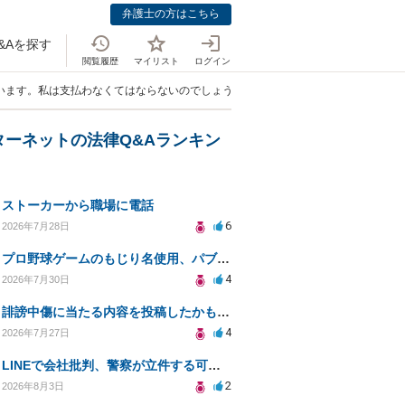
弁護士の方はこちら
&Aを探す
閲覧履歴
マイリスト
ログイン
います。私は支払わなくてはならないのでしょうか？」
ターネットの法律Q&Aランキン
ストーカーから職場に電話
6
2026年7月28日
プロ野球ゲームのもじり名使用、パブリシティ権の影響は？
4
2026年7月30日
誹謗中傷に当たる内容を投稿したかもしれない。開示請求や民事刑事裁判に発展しうるのか教えて欲しい。
4
2026年7月27日
LINEで会社批判、警察が立件する可能性は？
2
2026年8月3日