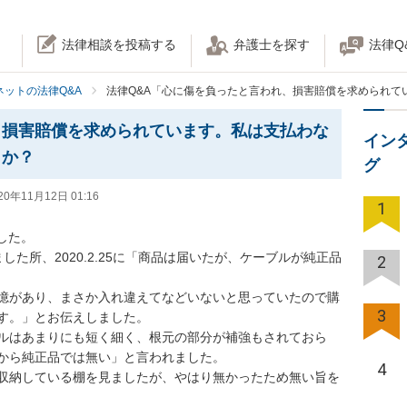
法律相談を投稿する
弁護士を探す
法律Q
ネットの法律Q&A
法律Q&A「心に傷を負ったと言われ、損害賠償を求められて
、損害賠償を求められています。私は支払わな
イン
うか？
グ
20年11月12日 01:16
1
た。

しました所、2020.2.25に「商品は届いたが、ケーブルが純正品
2
憶があり、まさか入れ違えてなどいないと思っていたので購
3
。」とお伝えしました。

ルはあまりにも短く細く、根元の部分が補強もされておら
ら純正品では無い」と言われました。

4
収納している棚を見ましたが、やはり無かったため無い旨を