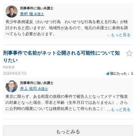
刑事事件に強い弁護士
奥村 徹
弁護士
青少年条例違反（わいせつ行為 わいせつな行為を教える行為）が検
討されると思いますが、地域性があるので、地元の弁護士に条例を調
べてもらう必要があります。
刑事事件で名前がネット公開される可能性について知
りたい
#加害者
2026年8月7日
役にたった
1
刑事事件に強い弁護士
井上 祐司
弁護士
東京に限らず、ある程度の規模の事件で被告人となってメディア報道
の対象となった場合、罪名と年齢（生年月日ではありません）、さら
に公判時の職業については検察結果として得られることが通常です。
もっとみる