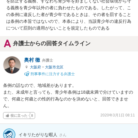
を防止する義務、すなわち青少年を好ましくない社会環境から守
る義務を青少年以外の者に負わせたものである。したがって、こ
の条例に違反した者が青少年であるときは、その者を罰すること
は条例の本旨ではないので、本条により、当該青少年の違反行為
について罰則の適用がないことを規定したものである
弁護士からの回答タイムライン
奥村 徹
弁護士
大阪府
>
大阪市北区
刑事事件に注力する弁護士
条例の話なので、地域差があります。

また、未成年と言っても、青少年条例は18歳未満で分けていますの
で、何歳と何歳との性的行為なのかを決めないと、回答できませ
ん。
2020年3月1日 08:11
役に立った
8
イキリたがりな暇人
さん