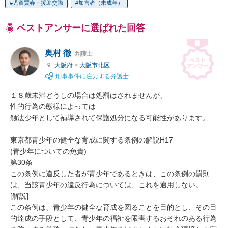
児童買春・援助交際
加害者（未成年）
ベストアンサーに選ばれた回答
奥村 徹
弁護士
大阪府
>
大阪市北区
刑事事件に注力する弁護士
１８歳未満どうしの場合は処罰はされませんが、

性的行為の態様によっては

触法少年として補導されて保護処分になる可能性があります。

東京都青少年の健全な育成に関する条例の解説H17

(青少年についての免責)

第30条

この条例に違反した者が青少年であるときは、この条例の罰則
は、当該青少年の違反行為については、これを適用しない。

[解説]

この条例は、青少年の健全な育成を図ることを目的とし、その目
的達成の手段として、青少年の福祉を限害するおそれのある行為