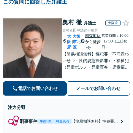
この質問に回答した弁護士
奥村 徹
弁護士
大阪府
奥村＆田中法律事務所
南森町駅
営業時間：10:00
大
大阪
~17:00（土日祝
阪
市北
から徒歩
|
府
区
日）
7分
【簡易相談無料】性犯罪（不同意わ
いせつ・性的姿態撮影罪）・福祉犯
（児童ポルノ・児童買春・児童福祉
法・青少年条例）・ネット犯罪（名
誉毀損・わいせつ物・不正アクセス
等）に非常に詳しい弁護士です
電話でお問い合わせ
メールでお問い合わせ
注力分野
刑事事件
【簡易相談無料】性犯罪
事例5件
料金表有
（不同意性交・不同意わい