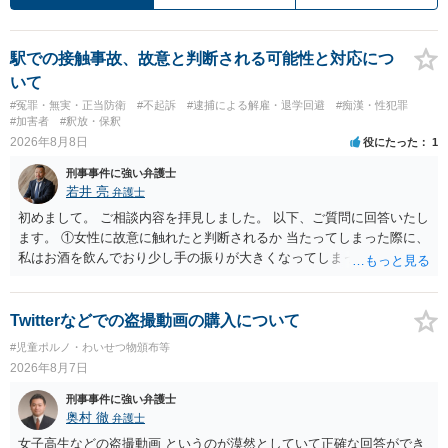
駅での接触事故、故意と判断される可能性と対応につ
いて
#冤罪・無実・正当防衛
#不起訴
#逮捕による解雇・退学回避
#痴漢・性犯罪
#加害者
#釈放・保釈
2026年8月8日
役にたった
1
刑事事件に強い弁護士
若井 亮
弁護士
初めまして。 ご相談内容を拝見しました。 以下、ご質問に回答いたし
ます。 ①女性に故意に触れたと判断されるか 当たってしまった際に、
私はお酒を飲んでおり少し手の振りが大きくなってしまっていたこと
も事実です。それが仮に、私が気がついていない防犯カメラに写って
いた場合、故意だと判定されやすいのでしょうか？ お伺いする限り、
故意があると判断されることは無いかと思います。 ②逮捕、呼び出し
Twitterなどでの盗撮動画の購入について
の可能性 この行為により、痴漢やその他の犯罪を犯したとして、逮
#児童ポルノ・わいせつ物頒布等
捕、呼び出しされる可能性はどれほどでしょうか？ 誤って当たってし
2026年8月7日
まっただけであり、さらにその場で女性等のアクションが無かったこ
とからすると、この後に呼び出される可能性は極めて低いと思いま
刑事事件に強い弁護士
す。 ③逮捕呼び出しまでの期間 大体どれほどの期間逮捕呼び出しの可
奥村 徹
弁護士
能性があると考えれば良いのでしょうか？ 逮捕や呼び出しの可能性は
女子高生などの盗撮動画 というのが漠然としていて正確な回答ができ