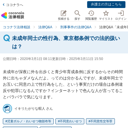
弁護士の方はこちら
ココナラへ
投稿する
探す
閲覧履歴
マイリスト
ログイン
ココナラ法律相談
法律Q&A
刑事事件の法律Q&A
法律Q&A「未成
未成年同士の性行為、東京都条例での法的扱い
は？
公開日時：
2020年3月1日 08:11
更新日時：
2025年3月11日 15:50
未成年が深夜に外を出歩くと青少年育成条例に反するからその時間
外に出ちゃダメなんだよ。ってのは分かるんですが、未成年同士で
お互いに同意の上で性行為をした、という事実だけの場合は条例違
反や犯罪になるんですか？インターネットで色んな人が言ってるこ
とバラバラで気になります。
イキリたがりな暇人 さん
児童ポルノ・わいせつ物頒布等
不同意わいせつ
不同意性交等罪