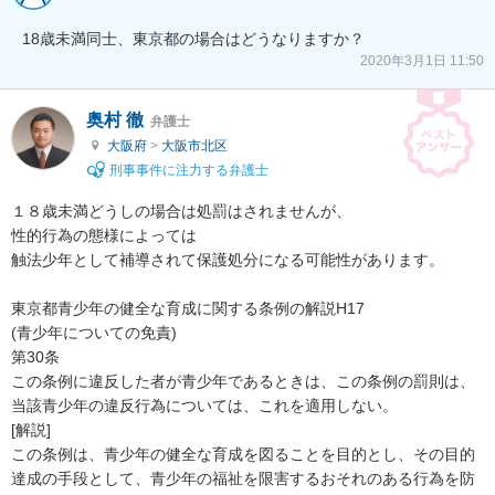
18歳未満同士、東京都の場合はどうなりますか？
2020年3月1日 11:50
奥村 徹
弁護士
大阪府
>
大阪市北区
刑事事件に注力する弁護士
１８歳未満どうしの場合は処罰はされませんが、

性的行為の態様によっては

触法少年として補導されて保護処分になる可能性があります。

東京都青少年の健全な育成に関する条例の解説H17

(青少年についての免責)

第30条

この条例に違反した者が青少年であるときは、この条例の罰則は、
当該青少年の違反行為については、これを適用しない。

[解説]

この条例は、青少年の健全な育成を図ることを目的とし、その目的
達成の手段として、青少年の福祉を限害するおそれのある行為を防