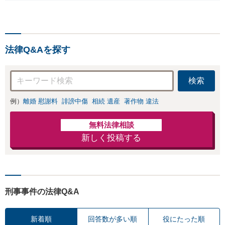
せつ）・福祉犯（児童ポル
ノ・児童買春・児童福祉
法・青少年条例）・ネット
犯罪（名誉毀損・わいせつ
物・不正アクセス・リベン
法律Q&Aを探す
ジポルノ罪等）に非常に詳
しい弁護士です
検索
例）
離婚 慰謝料
誹謗中傷
相続 遺産
著作物 違法
無料法律相談
新しく投稿する
刑事事件の法律Q&A
新着順
回答数が多い順
役にたった順