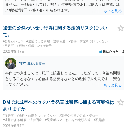
極めて低いと思います。 連絡が来ることはないでしょう。
ません。 一般論としては、裸とか性交場面であれば購入者は児童ポル
ノ単純所持罪（7条1項）を疑われます。
過去の公然わいせつ行為に関する法的リスクについ
て。
#公然わいせつ
#逮捕による解雇・退学回避
#前科・前歴をつけたくない
#不起訴
#釈放・保釈
#執行猶予
2026年8月7日
役にたった
2
竹本 真紀
弁護士
本件につきましては，犯罪に該当しません。 したがって，今後も問題
となることはなく，心配する必要はないとの理解で大丈夫です。 安心
してください。
DMで未成年へのセクハラ発言は警察に捕まる可能性は
ありますか
#加害者
#前科・前歴をつけたくない
#逮捕や勾留の阻止・準抗告
#逮捕による解雇・退学回避
#児童ポルノ・わいせつ物頒布等
#不起訴
2026年8月7日