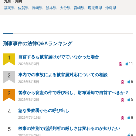
九州・沖縄
福岡県
佐賀県
長崎県
熊本県
大分県
宮崎県
鹿児島県
沖縄県
刑事事件の法律Q&Aランキング
1
自首するも被害届けがでていなかった場合
11
2026年8月3日
2
車内での事故による被害届対応についての相談
6
2026年8月5日
3
警察から窃盗の件で呼び出し、財布返却で自首すべきか？
5
2026年8月2日
4
急な警察署からの呼び出し
8
2026年7月16日
5
検事の性別で起訴判断の厳しさは変わるのか知りたい
8
2026年7月29日