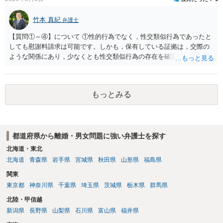
竹本 真紀
弁護士
【質問①～④】について ①性的行為でなく，性交類似行為であったと
しても慰謝料請求は可能です。しかも，保有している証拠は，交際の
ような関係にあり，少なくとも性交類似行為の存在を確実に証明でき
るものです（裏を返せば，証拠で認められる範囲でしか認めていない
ことを窺わせるものです。）。ですから，慰謝料請求を進めることで
よいと思います。 ただ．慰謝料額については，婚姻破綻に至っていな
もっとみる
いとして，この点を考慮されることになるかもしれません。 ②夫との
今後のことを考えて書いてもらうか否かを検討するのがよいと思いま
す。今ある証拠以上のことを証明（証明力を強めることも含む）でき
るのであれば，前向きに検討を進めるという考え方でもよいでしょ
都道府県から離婚・男女問題に強い弁護士を探す
う。慰謝料請求としては証拠として使えることが前提であり，その価
値と夫との関係との均衡のように思います。 ③行政書士に委任をして
北海道・東北
いるのであれば，どのような内容の委任なのか不明ですが，その行政
北海道
青森県
岩手県
宮城県
秋田県
山形県
福島県
書士との協議になると思います。請求するか，訴訟にするか，その点
関東
の見極めや，相手方は性交類似行為は認めているのか，それさえも否
東京都
神奈川県
千葉県
埼玉県
茨城県
栃木県
群馬県
定しているのかによって，考え方・進め方は変わってくると思いま
す。 ④性交類似行為を認めているにもかかわらず支払を拒否するので
北陸・甲信越
あれば，本人（行政書士でも同じだと思います。）への対応ではあま
新潟県
長野県
山梨県
石川県
富山県
福井県
り変わらないように思います。減額で折り合えるなら本人様の交渉で