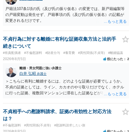
戸籍法107条1項の氏（及び氏の振り仮名）の変更では、新戸籍編製等
の戸籍変動は発生せず、戸籍事項の氏（及び氏の振り仮名）の記載が
変更されるだけです。
不貞行為に対する離婚に有利な証拠収集方法と法的手
続きについて
#有責配偶者
#不倫慰謝料
#財産分与
#養育費
#異性関係(不貞等)
#離婚協議
2026年8月5日
役にたった
2
離婚・男女問題に強い弁護士
白井 弘昭
弁護士
＞こちらに有利に離婚するには、どのような証拠が必要でしょうか。
不貞の証拠としては、ライン、カカオのやり取りだけでなく、ホテル
に行った証拠、複数回マンションに滞在した証拠などが有効です。 不
貞の証拠があれば、離婚をさらに有利に進める（離婚したい時期に離
婚する、慰謝料をとるなど）ことができると思われます。 ただし、不
貞発覚後、長期間同居を続けると、不貞を許したとの評価につながる
不貞相手への慰謝料請求、証拠の有効性と対応方法
場合がありますので、ご注意ください。 以上、ご参考まで。
は？
#不倫慰謝料
#異性関係(不貞等)
#慰謝料請求したい側
2026年8月5日
役にたった
1