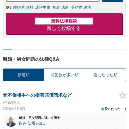
例）
離婚 慰謝料
誹謗中傷
相続 遺産
著作物 違法
無料法律相談
新しく投稿する
離婚・男女問題の法律Q&A
新着順
回答数が多い順
役にたった順
元不倫相手への損害賠償請求など
#不倫慰謝料
2026年8月6日
役にたった
1
離婚・男女問題に強い弁護士
白井 弘昭
弁護士