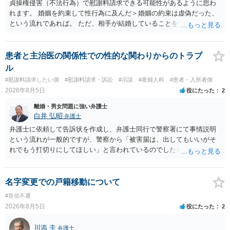
貞操権侵害（不法行為）で慰謝料請求できる可能性があるように思わ
れます。 婚姻を約束して性行為に及んだ＞婚姻の約束は虚偽だった、
という流れであれば。 ただ、相手が結婚していることを知って行為に
及んでいるのであれば、婚姻できないことについて相談者さんの帰責
性も認められそうですので、あまり慰謝料は高額にならないように思
われます。 一度、最寄りの弁護士に相談してみてください。
患者と主治医の関係性での性的な関わりからのトラブ
ル
#慰謝料請求したい側
#慰謝料請求・訴訟
#示談
#産婦人科
#患者・入所者側
2026年8月5日
役にたった
2
離婚・男女問題に強い弁護士
白井 弘昭
弁護士
弁護士に依頼して告訴状を作成し、弁護士同行で警察署にて事情説明
という流れが一般的ですが、警察から「被害届は、出してもいいがそ
れでもう打切りにしてほしい」と言われているのでしたら、あまり結
論は変わらないかもしれないですね。 所轄の警察を飛び越えて、直接
検察庁に訴えるのもありかもしれないですが、実際に捜査をするの
は、結局所轄だと思われますので、やはり結論は変わらないかもしれ
名字変更での戸籍移動について
ないです。 一度、最寄りの「刑事に強い」とうたっている弁護士に相
#音信不通
談してみてはいかがでしょうか。 以上、ご参考まで。
2026年8月5日
役にたった
2
川添 圭
弁護士