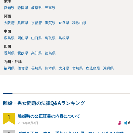
東海
もよいように思いますが，ゼロかどうかの観点であれば，訴訟に進む
しかなくなるようにも思います。そうしますと，お近くの弁護士に相
愛知県
静岡県
岐阜県
三重県
談して進めることを検討した方がよいようにも思います。
関西
大阪府
兵庫県
京都府
滋賀県
奈良県
和歌山県
中国
広島県
岡山県
山口県
鳥取県
島根県
四国
香川県
愛媛県
高知県
徳島県
九州・沖縄
福岡県
佐賀県
長崎県
熊本県
大分県
宮崎県
鹿児島県
沖縄県
離婚・男女問題の法律Q&Aランキング
1
離婚時の公正証書の内容について
6
2026年8月3日