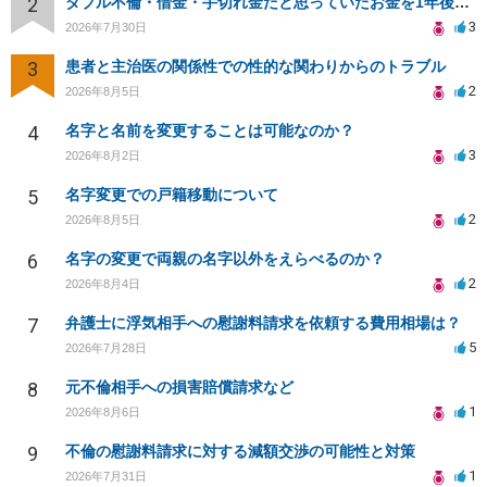
2
ダブル不倫・借金・手切れ金だと思っていたお金を1年後いまさら脅迫罪として通知書が来てまとめて請求
3
2026年7月30日
3
患者と主治医の関係性での性的な関わりからのトラブル
2
2026年8月5日
4
名字と名前を変更することは可能なのか？
3
2026年8月2日
5
名字変更での戸籍移動について
2
2026年8月5日
6
名字の変更で両親の名字以外をえらべるのか？
2
2026年8月4日
7
弁護士に浮気相手への慰謝料請求を依頼する費用相場は？
5
2026年7月28日
8
元不倫相手への損害賠償請求など
1
2026年8月6日
9
不倫の慰謝料請求に対する減額交渉の可能性と対策
1
2026年7月31日