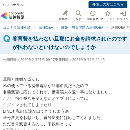
弁護士の方はこちら
ココナラへ
投稿する
探す
閲覧履歴
マイリスト
ログイン
ココナラ法律相談
法律Q&A
離婚・男女問題の法律Q&A
法律Q&A
養育費を払わない旦那にお金を請求されたのです
が払わないといけないのでしょうか
公開日時：
2020年2月27日 09:17
更新日時：
2024年9月4日 11:43
旦那と離婚が成立し、

私の使っている携帯電話が旦那名義だったので

名義変更に応じてくれず、携帯端末を返す事になりました。

ただ、携帯番号を変えないとアプリによっては

ログインされてしまったり

LINEも私の友達が出てきてしまう為

番号変更をお願いし、番号変更には応じてくれました、

ただ番号変更するのに、手数料として
