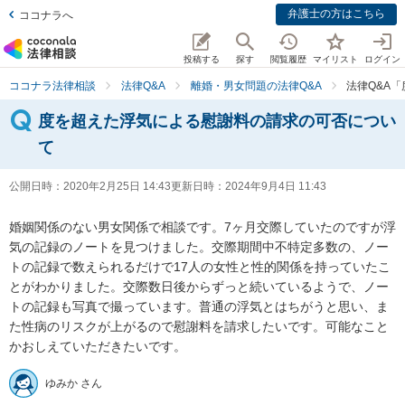
弁護士の方はこちら
ココナラへ
投稿する
探す
閲覧履歴
マイリスト
ログイン
ココナラ法律相談
法律Q&A
離婚・男女問題の法律Q&A
法律Q&A
度を超えた浮気による慰謝料の請求の可否につい
て
公開日時：
2020年2月25日 14:43
更新日時：
2024年9月4日 11:43
婚姻関係のない男女関係で相談です。7ヶ月交際していたのですが浮
気の記録のノートを見つけました。交際期間中不特定多数の、ノー
トの記録で数えられるだけで17人の女性と性的関係を持っていたこ
とがわかりました。交際数日後からずっと続いているようで、ノー
トの記録も写真で撮っています。普通の浮気とはちがうと思い、ま
た性病のリスクが上がるので慰謝料を請求したいです。可能なこと
かおしえていただきたいです。
ゆみか さん