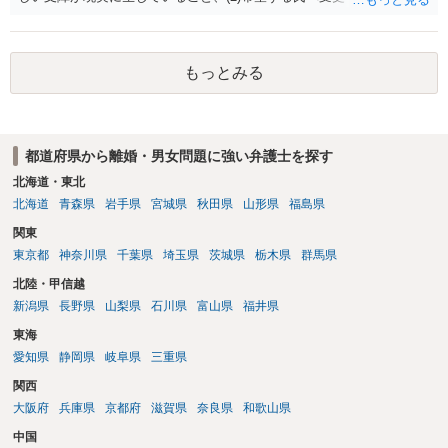
支障が解消できる（解消される）ことを、具体的な資料をもって説明
できるかどうかがポイントです。 記録中に現れた一切の事情が判断対
象ですので、上記(1)と(2)を説明できる資料は全て（ただし理路整然
もっとみる
に）提出することが必要になります。「フラッシュバック」とのこと
なので、例えば、医学上確立されているPTSDの診断基準に合致した説
明とそれに沿う資料の提出が必要になってくるように思います。 精神
的・心理的な理由の氏変更は様々な意味でハードルがかなり高く、弁
都道府県から離婚・男女問題に強い弁護士を探す
護士へ依頼しても苦労することが強く予想されるところです。、もし
本人申立てをお考えであれば、医学知識はもちろん法律知識も要求さ
北海道・東北
れますので、性急な申立てをせず、知識と資料をしっかりと揃えて、
北海道
青森県
岩手県
宮城県
秋田県
山形県
福島県
万全の体制で申立てに臨んだ方がよいと思われます。
関東
東京都
神奈川県
千葉県
埼玉県
茨城県
栃木県
群馬県
北陸・甲信越
新潟県
長野県
山梨県
石川県
富山県
福井県
東海
愛知県
静岡県
岐阜県
三重県
関西
大阪府
兵庫県
京都府
滋賀県
奈良県
和歌山県
中国