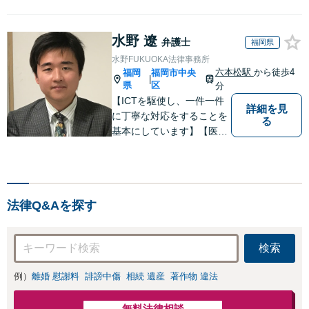
水野 遼
弁護士
福岡県
水野FUKUOKA法律事務所
六本松駅
から徒歩4
福岡
福岡市中央
|
県
区
分
【ICTを駆使し、一件一件
詳細を見
に丁寧な対応をすることを
る
基本にしています】【医療
問題・交通事故等医療分野
の知識が必要な事件に対
応】【刑事・少年事件にス
ピーディーに対応】【遠隔
法律Q&Aを探す
地からのご依頼・ご相談歓
迎】あなたのために全力で
事件と向き合います！
検索
例）
離婚 慰謝料
誹謗中傷
相続 遺産
著作物 違法
無料法律相談