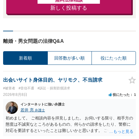
新しく投稿する
離婚・男女問題の法律Q&A
新着順
回答数が多い順
役にたった順
出会いサイト身体目的、ヤリモク、不当請求
#被害者
#音信不通
#訴訟・損害賠償請求
2026年8月8日
役にたった
1
インターネットに強い弁護士
若井 亮
弁護士
初めまして。 ご相談内容を拝見しました。 お伺いする限り、相手方の
態度は不誠実なところがあるものの、何らかの請求をしたり、警察に
対応を要請するといったことは難しいかと思います。 ご参考になれば
幸いです。