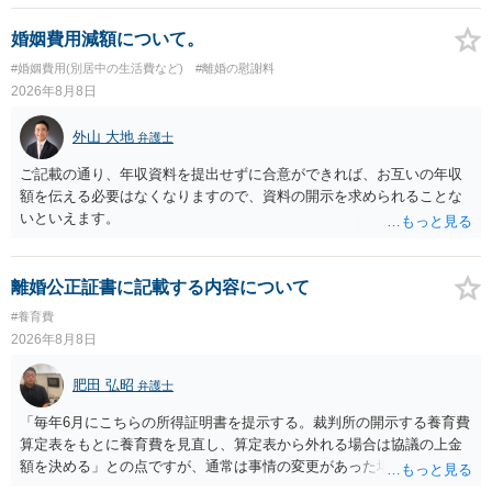
婚姻費用減額について。
#婚姻費用(別居中の生活費など)
#離婚の慰謝料
2026年8月8日
外山 大地
弁護士
ご記載の通り、年収資料を提出せずに合意ができれば、お互いの年収
額を伝える必要はなくなりますので、資料の開示を求められることな
いといえます。
離婚公正証書に記載する内容について
#養育費
2026年8月8日
肥田 弘昭
弁護士
「毎年6月にこちらの所得証明書を提示する。裁判所の開示する養育費
算定表をもとに養育費を見直し、算定表から外れる場合は協議の上金
額を決める」との点ですが、通常は事情の変更があった場合に変更し
ますので妥当とまでは言えないかと思います。「養育費は当初予測出