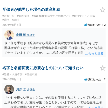
来なかった事情の変更により双方協議の上増減出来る」と「通知義務
に勤務先」が含まれているので、私に収入が入った事は相手に通知が
配偶者が他界した場合の遺産相続
行く事になり、上記のような文言が無くても養育費の見直しは適宜出
#財産分与
#親族関係
#婚姻費用(別居中の生活費など)
#離婚すること自体
来るかと思うのですが違うのでしょうか？との点はそのとおりかと思
#調停
#裁判
います。養育費は事情の変更があった場合に変更するので毎年見直す
2026年8月7日
役にたった
2
ことはあまりないです。ご参考にしてください。
倉田 勲
弁護士
仮に何も手続き（配偶者から長男へ名義変更や遺言書作成）をせず、
配偶者が亡くなった場合は配偶者名義の資産1/2は妻（私）という認識
で合っていますでしょうか。 →ご相談内容を拝見する限りでは、その
認識で合ってはいます。 なお、逆に１/２しか権利がないため、自宅を
完全に所有する場合は、他の相続人に対して自宅の評価額の１/２の代
償金の支払いが必要になります。
名字と名前変更に必要なものについて知りたい
#患者・入所者側
#音信不通
2026年8月8日
役にたった
2
川添 圭
弁護士
「やむを得ない事由」とは、その氏を使用することによって社会生活
上きわめて著しい支障が生じることをいいますので、(1)社会生活上著
しい支障が現実に生じていること、(2)希望する氏へ変更できればその