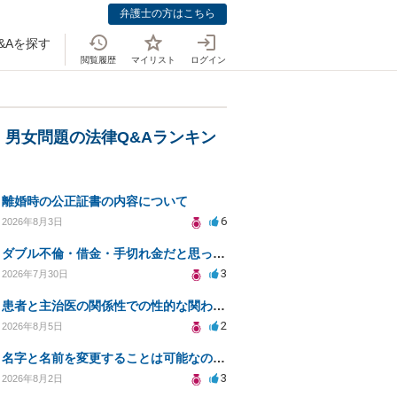
弁護士の方はこちら
&Aを探す
閲覧履歴
マイリスト
ログイン
・男女問題の法律Q&Aランキン
離婚時の公正証書の内容について
6
2026年8月3日
ダブル不倫・借金・手切れ金だと思っていたお金を1年後いまさら脅迫罪として通知書が来てまとめて請求
3
2026年7月30日
患者と主治医の関係性での性的な関わりからのトラブル
2
2026年8月5日
名字と名前を変更することは可能なのか？
3
2026年8月2日