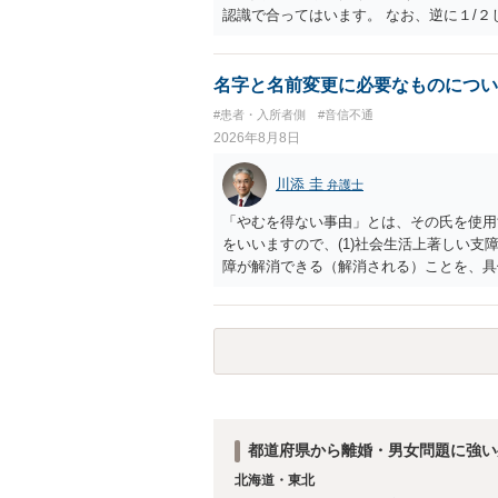
認識で合ってはいます。 なお、逆に１/
人に対して自宅の評価額の１/２の代償金
名字と名前変更に必要なものについ
#患者・入所者側
#音信不通
2026年8月8日
川添 圭
弁護士
「やむを得ない事由」とは、その氏を使用
をいいますので、(1)社会生活上著しい支
障が解消できる（解消される）ことを、具
中に現れた一切の事情が判断対象ですので、
出することが必要になります。「フラッシ
SDの診断基準に合致した説明とそれに沿
理的な理由の氏変更は様々な意味でハード
されるところです。、もし本人申立てをお
で、性急な申立てをせず、知識と資料をし
れます。
都道府県から離婚・男女問題に強い
北海道・東北