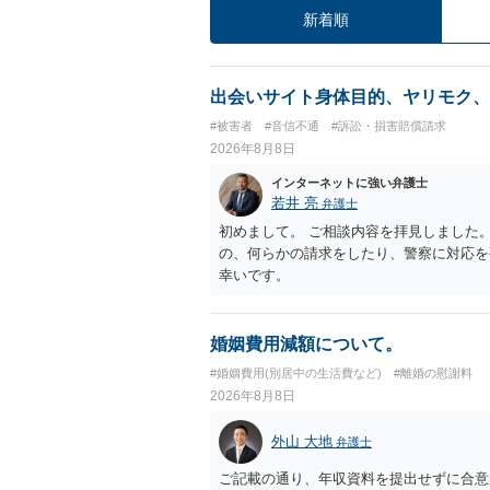
新着順
出会いサイト身体目的、ヤリモク、
#被害者
#音信不通
#訴訟・損害賠償請求
2026年8月8日
インターネットに強い弁護士
若井 亮
弁護士
初めまして。 ご相談内容を拝見しました
の、何らかの請求をしたり、警察に対応を
幸いです。
婚姻費用減額について。
#婚姻費用(別居中の生活費など)
#離婚の慰謝料
2026年8月8日
外山 大地
弁護士
ご記載の通り、年収資料を提出せずに合意