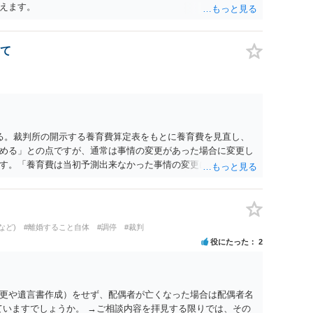
えます。
て
る。裁判所の開示する養育費算定表をもとに養育費を見直し、
める」との点ですが、通常は事情の変更があった場合に変更し
す。「養育費は当初予測出来なかった事情の変更により双方協
」が含まれているので、私に収入が入った事は相手に通知が行
養育費の見直しは適宜出来るかと思うのですが違うのでしょう
育費は事情の変更があった場合に変更するので毎年見直すこと
。
など)
#離婚すること自体
#調停
#裁判
役にたった
2
更や遺言書作成）をせず、配偶者が亡くなった場合は配偶者名
ていますでしょうか。 →ご相談内容を拝見する限りでは、その