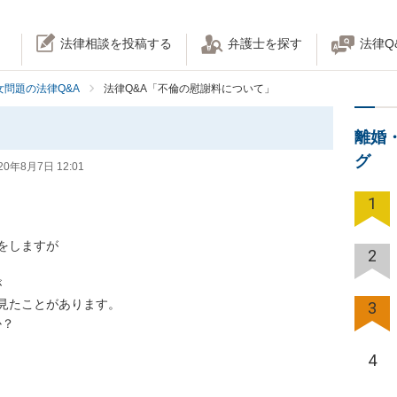
法律相談を投稿する
弁護士を探す
法律Q
女問題の法律Q&A
法律Q&A「不倫の慰謝料について」
離婚
グ
20年8月7日 12:01
1
しますが

2


たことがあります。

3


4