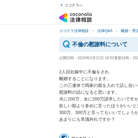
ココナラへ
ココナラ法律相談
法律Q&A
離婚・男
不倫の慰謝料について
公開日時：
2020年2月21日 18:52
更新日時：
20
2人目妊娠中に不倫をされ

離婚することになります。

この三連休で両家の親を入れて話し合いを
慰謝料の話になると思います。

夫に200万、女に200万請求したいですが
欲しい額より多めに言ったほうがいいと見
300万、300万と言ってもいいでしょうか？
あまりにも常識外れですか？
