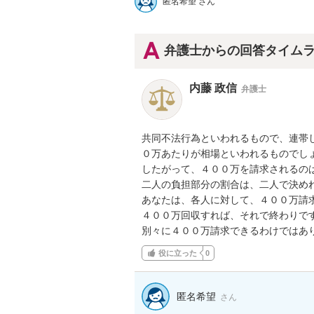
匿名希望 さん
弁護士からの回答タイム
内藤 政信
弁護士
共同不法行為といわれるもので、連帯し
０万あたりが相場といわれるものでしょ
したがって、４００万を請求されるのは
二人の負担部分の割合は、二人で決めれ
あなたは、各人に対して、４００万請求
４００万回収すれば、それで終わりです
別々に４００万請求できるわけではあ
役に立った
0
匿名希望
さん