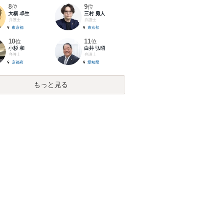
8
9
位
位
大橋 卓生
三村 勇人
弁護士
弁護士
東京都
東京都
10
11
位
位
小杉 和
白井 弘昭
弁護士
弁護士
京都府
愛知県
もっと見る