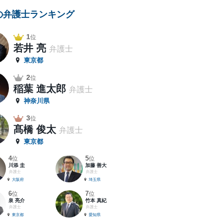
の弁護士ランキング
1
位
若井 亮
弁護士
東京都
2
位
稲葉 進太郎
弁護士
神奈川県
3
位
髙橋 俊太
弁護士
東京都
4
5
位
位
川添 圭
加藤 善大
弁護士
弁護士
大阪府
埼玉県
6
7
位
位
泉 亮介
竹本 真紀
弁護士
弁護士
東京都
愛知県