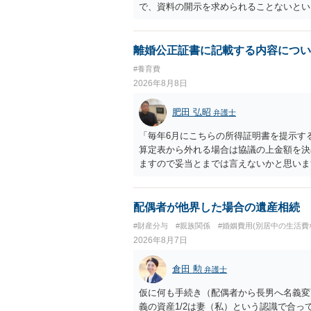
で、資料の開示を求められることないとい
離婚公正証書に記載する内容につい
#養育費
2026年8月8日
肥田 弘昭
弁護士
「毎年6月にこちらの所得証明書を提示す
算定表から外れる場合は協議の上金額を決
ますので妥当とまでは言えないかと思いま
議の上増減出来る」と「通知義務に勤務先
く事になり、上記のような文言が無くても
か？との点はそのとおりかと思います。養
配偶者が他界した場合の遺産相続
はあまりないです。ご参考にしてください
#財産分与
#親族関係
#婚姻費用(別居中の生活費
2026年8月7日
倉田 勲
弁護士
仮に何も手続き（配偶者から長男へ名義変
義の資産1/2は妻（私）という認識で合っ