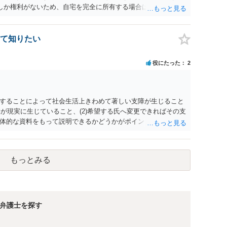
２しか権利がないため、自宅を完全に所有する場合は、他の相続
の支払いが必要になります。
て知りたい
役にたった
2
することによって社会生活上きわめて著しい支障が生じること
障が現実に生じていること、(2)希望する氏へ変更できればその支
体的な資料をもって説明できるかどうかがポイントです。 記録
上記(1)と(2)を説明できる資料は全て（ただし理路整然に）提
ュバック」とのことなので、例えば、医学上確立されているPT
う資料の提出が必要になってくるように思います。 精神的・心
もっとみる
ルがかなり高く、弁護士へ依頼しても苦労することが強く予想
考えであれば、医学知識はもちろん法律知識も要求されますの
っかりと揃えて、万全の体制で申立てに臨んだ方がよいと思わ
弁護士を探す