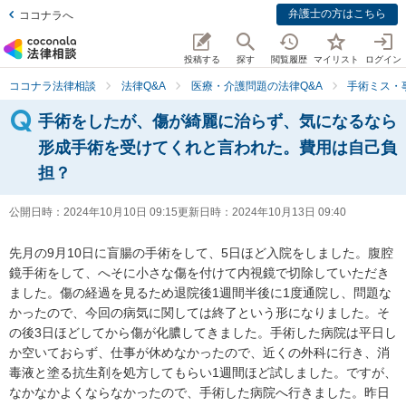
弁護士の方はこちら
ココナラへ
投稿する
探す
閲覧履歴
マイリスト
ログイン
ココナラ法律相談
法律Q&A
医療・介護問題の法律Q&A
手術ミス・
手術をしたが、傷が綺麗に治らず、気になるなら
形成手術を受けてくれと言われた。費用は自己負
担？
公開日時：
2024年10月10日 09:15
更新日時：
2024年10月13日 09:40
先月の9月10日に盲腸の手術をして、5日ほど入院をしました。腹腔
鏡手術をして、へそに小さな傷を付けて内視鏡で切除していただき
ました。傷の経過を見るため退院後1週間半後に1度通院し、問題な
かったので、今回の病気に関しては終了という形になりました。そ
の後3日ほどしてから傷が化膿してきました。手術した病院は平日し
か空いておらず、仕事が休めなかったので、近くの外科に行き、消
毒液と塗る抗生剤を処方してもらい1週間ほど試しました。ですが、
なかなかよくならなかったので、手術した病院へ行きました。昨日