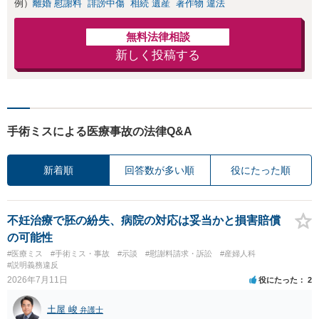
例）
離婚 慰謝料
誹謗中傷
相続 遺産
著作物 違法
無料法律相談
新しく投稿する
手術ミスによる医療事故の法律Q&A
新着順
回答数が多い順
役にたった順
不妊治療で胚の紛失、病院の対応は妥当かと損害賠償
の可能性
#医療ミス
#手術ミス・事故
#示談
#慰謝料請求・訴訟
#産婦人科
#説明義務違反
2026年7月11日
役にたった
2
土屋 峻
弁護士