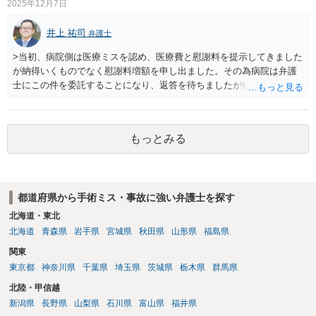
2025年12月7日
井上 祐司
弁護士
>当初、病院側は医療ミスを認め、医療費と慰謝料を提示してきました
が納得いくものでなく慰謝料増額を申し出ました。その為病院は弁護
士にこの件を委託することになり、返答を待ちましたが納得できる返
答でなく。 訴訟までは考えていませんが、慰謝料の相場もわからず、
死ぬまで合併症で悩むのにどうすべきか困っております。 ご質問の
内容からすると、後遺障害の有無についても問題になりそうですね。
もっとみる
慰謝料については医療過誤も交通事故と同様の算定基準によること
になりますが、弁護士に依頼していないケースと依頼した場合で金額
が大きく変わる可能性が高いです。 そのため、医療過誤にある程度
通じた弁護士に直接法律相談を受け、できれば交渉を委任することが
都道府県から手術ミス・事故に強い弁護士を探す
望ましいと思います。
北海道・東北
北海道
青森県
岩手県
宮城県
秋田県
山形県
福島県
関東
東京都
神奈川県
千葉県
埼玉県
茨城県
栃木県
群馬県
北陸・甲信越
新潟県
長野県
山梨県
石川県
富山県
福井県