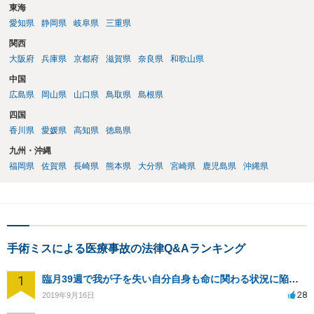
東海
愛知県
静岡県
岐阜県
三重県
関西
大阪府
兵庫県
京都府
滋賀県
奈良県
和歌山県
中国
広島県
岡山県
山口県
鳥取県
島根県
四国
香川県
愛媛県
高知県
徳島県
九州・沖縄
福岡県
佐賀県
長崎県
熊本県
大分県
宮崎県
鹿児島県
沖縄県
手術ミスによる医療事故の法律Q&Aランキング
1
臨月39週で我が子を失い自分自身も命に関わる状況に陥り病院側を訴える事が出来ますか？
28
2019年9月16日