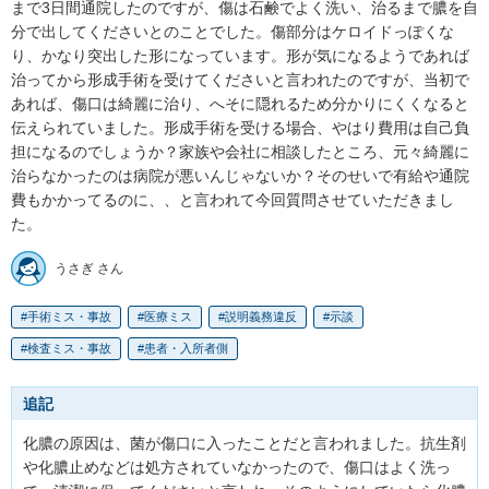
まで3日間通院したのですが、傷は石鹸でよく洗い、治るまで膿を自
分で出してくださいとのことでした。傷部分はケロイドっぽくな
り、かなり突出した形になっています。形が気になるようであれば
治ってから形成手術を受けてくださいと言われたのですが、当初で
あれば、傷口は綺麗に治り、へそに隠れるため分かりにくくなると
伝えられていました。形成手術を受ける場合、やはり費用は自己負
担になるのでしょうか？家族や会社に相談したところ、元々綺麗に
治らなかったのは病院が悪いんじゃないか？そのせいで有給や通院
費もかかってるのに、、と言われて今回質問させていただきまし
た。
うさぎ さん
手術ミス・事故
医療ミス
説明義務違反
示談
検査ミス・事故
患者・入所者側
追記
化膿の原因は、菌が傷口に入ったことだと言われました。抗生剤
や化膿止めなどは処方されていなかったので、傷口はよく洗っ