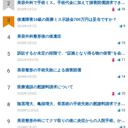
2
美容外科で手術ミス。手術代金に加えて損害賠償請求できますか？
16
2018年2月1日
3
後遺障害10級の医療ミス示談金700万円は妥当ですか？
9
2023年3月7日
4
美容外科整形後の後遺症
15
2018年3月1日
5
訴訟するか未定の段階で、“証拠となり得る物の保管”を会社に応じてもらえる方法は在りますか?
11
2021年4月27日
6
美容整形の手術失敗による損害賠償
14
2019年4月3日
7
医療過誤の慰謝料請求について
10
2020年3月9日
8
陰茎増大、亀頭増大、長茎術の手術失敗の慰謝料請求できますか？
15
2018年11月5日
9
美容整形外科にてクマ取りの後に炎症からの入院手術。かかった費用を負担して欲しい。
9
2024年7月3日