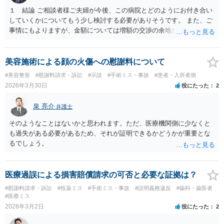
１ 結論 ご相談者様ご夫婦が今後、この病院とどのようにお付き合い
していくかについてもう少し検討する必要がありそうです。 また、ご
事情にもよりますが、金額については増額の交渉の余地がありそうで
す。 ２ 理由 グレード４ＢＡの胚盤胞が失われたということで、病院
への不信感や失望のお気持ちがあろうかと存じます。他方で、「今後
の採卵・培養・凍結工程で、今回関わった培養士を自分たちの治療に
美容施術による顔の火傷への慰謝料について
関与させないよう求める」ご意向があるのであれば、今後この病院で
#美容整形
#慰謝料請求・訴訟
#示談
#手術ミス・事故
#患者・入所者側
の不妊治療を継続するお考えがあるように思われます。仮に、今後も
2026年3月30日
役にたった
2
この病院での不妊治療を継続するのであれば、解決の方法として訴訟
は選択しづらく、交渉ベースでの解決が望ましいでしょう。 その上
泉 亮介
弁護士
で、病院の提案内容を検討すると、約５万３千円の内訳は、６個分の
培養・凍結費用の保険負担分とのことですから、今回失われた胚盤胞
そのようなことはないかと思われます。ただ、医療機関側に少なくと
のみならず、維持されている５個分の胚盤胞についても病院負担とし
も過失がある必要があるため、それが証明できるかどうかが重要とな
ており、この点は病院の譲歩部分と評価できるでしょう（診療報酬点
るでしょう。
数K917参照）。 他方で、４ＢＡというグレードが高い胚盤胞の移植が
叶わなくなったことについては、慰謝料を主張したいところです。こ
の点、ご相談者様ご夫婦、特に奥様のご年齢は、主張内容に影響を及
医療過誤による損害賠償請求の可否と必要な証拠は？
ぼす要因となるでしょう。すなわち、加齢による妊孕性の低下や治療
#慰謝料請求・訴訟
#投薬ミス
#手術ミス・事故
#説明義務違反
#歯科・歯医者
開始時43歳未満という保険適用の制約からすれば、ご年齢が高ければ
#医療ミス
（一つの基準としては40歳、43歳でしょうか）、グレード４ＢＡの胚
2026年3月2日
役にたった
2
盤胞を移植することができなかったことについての精神的苦痛の程度
がより大きくなると評価できるからです。 このように見積もられる慰