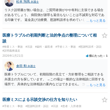
松本 翔馬
弁護士
謝料の金額が病院の譲歩部分よりも少ない、とはなかなかいえないで
しょう。そうすると、金額については増額が見込まれるます。 以上述
リスク説明書が無い場合は、ご質問者側がやや有利に主張できる場合
べましたが、不妊治療における通院頻度、通院のタイミングの限定性
があるでしょう。 病院側が謝罪も返信もないことは不誠実な対応であ
や診察、侵襲等の身体への負荷等の様々な負担は、相当程度女性側の
る印象です。 返金及び治療費、慰謝料請求を求めていくことになるか
方が高いでしょう。奥様が（文面からご相談者様はご主人様と拝察し
と思います。 ご自身で内容証明を出すこともあり得ますが、弁護士が
ております。）この病院で不妊治療を継続されるご意向があるのか、
代理人として病院側との交渉窓口となることも方法の一つです。 ご自
をよく確認することが適切な解決に向かうためには重要だと考えま
身で内容証明を出される場合、書面にご質問者の不利になる事情を記
医療トラブルの初期判断と法的争点の整理について相
す。
載した場合はそれ以降の交渉ハードルが上がってしまうため慎重に検
談
討されるとよいでしょう。
#検査ミス・事故
#示談
#歯科・歯医者
#手術ミス・事故
#慰謝料請求・訴訟
#説明義務違反
2026年1月21日
役にたった
1
倉田 勲
弁護士
医療トラブルについて、初期段階の見立て・方針整理をご相談できる
弁護士の方を探しています。 →この場は一般的な法律相談に回答する
場所で、具体的な法律相談の案内などはできません。 ココナラ法律相
談の弁護士検索で医療過誤に対応している法律事務所を検索の上、相
談の日程調整含めて個別にご連絡なさってください。
医療ミスによる示談交渉の仕方を知りたい
#手術ミス・事故
#慰謝料請求・訴訟
#示談
#患者・入所者側