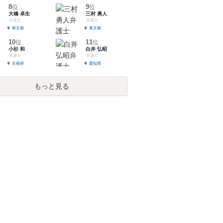
8
9
位
位
大橋 卓生
三村 勇人
弁護士
弁護士
東京都
東京都
10
11
位
位
小杉 和
白井 弘昭
弁護士
弁護士
京都府
愛知県
もっと見る