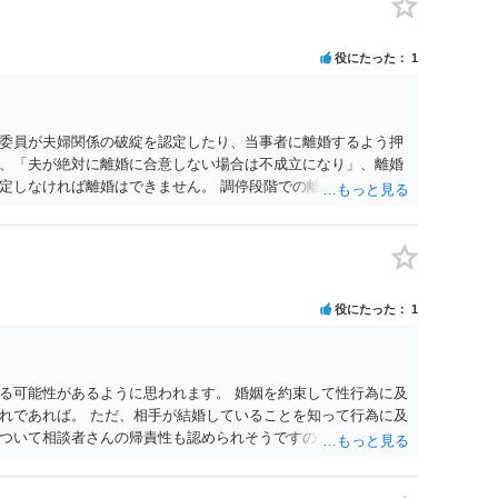
役にたった
1
委員が夫婦関係の破綻を認定したり、当事者に離婚するよう押
、「夫が絶対に離婚に合意しない場合は不成立になり」、離婚
定しなければ離婚はできません。 調停段階での離婚成立を希望
条件提示をする等、模索するほかありません（極端な話をいえ
」として提示された条件を全部丸呑みする、という方法しかな
たくないという考えを見透かされてしまうと、逆に足下を見ら
ます。 夫が離婚に抵抗する可能性が高いのであれば、むしろ
因を主張し、判決へ持っていく方が近道であることも少なくあ
役にたった
1
・依頼した方がよいと思います。
る可能性があるように思われます。 婚姻を約束して性行為に及
れであれば。 ただ、相手が結婚していることを知って行為に及
ついて相談者さんの帰責性も認められそうですので、あまり慰
 一度、最寄りの弁護士に相談してみてください。