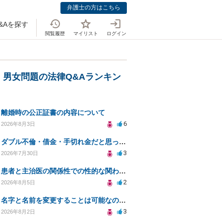
弁護士の方はこちら
&Aを探す
閲覧履歴
マイリスト
ログイン
・男女問題の法律Q&Aランキン
離婚時の公正証書の内容について
6
2026年8月3日
ダブル不倫・借金・手切れ金だと思っていたお金を1年後いまさら脅迫罪として通知書が来てまとめて請求
3
2026年7月30日
患者と主治医の関係性での性的な関わりからのトラブル
2
2026年8月5日
名字と名前を変更することは可能なのか？
3
2026年8月2日