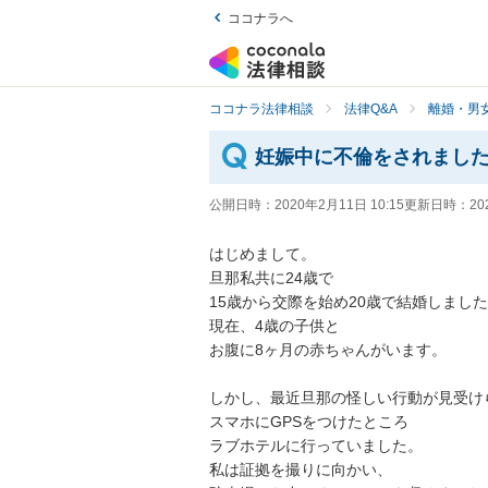
ココナラへ
ココナラ法律相談
法律Q&A
離婚・男
妊娠中に不倫をされまし
公開日時：
2020年2月11日 10:15
更新日時：
20
はじめまして。

旦那私共に24歳で

15歳から交際を始め20歳で結婚しました。
現在、4歳の子供と

お腹に8ヶ月の赤ちゃんがいます。

しかし、最近旦那の怪しい行動が見受けられ
スマホにGPSをつけたところ

ラブホテルに行っていました。

私は証拠を撮りに向かい、
