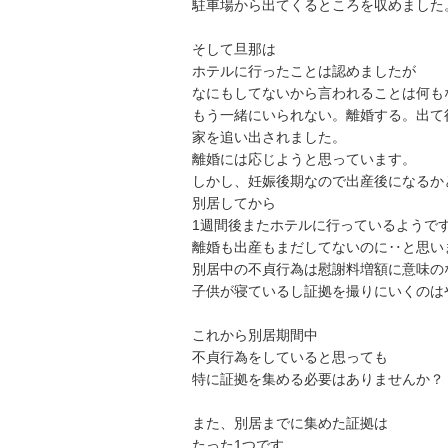
駐車場から出てくるところを収めました。

そして旦那は

ホテルに行ったことは認めましたが

なにもしてないから言われることは何もな
もう一緒にいられない。離婚する。出て行け
家を追い出されました。

離婚には応じようと思っています。

しかし、妊娠後期なので出産後になるかと
別居してから

1週間後またホテルに行っているようです。
離婚も出産もまだしてないのに‥と思います
別居中の不貞行為は慰謝料増額に意味のな
子供が寝ているし証拠を撮りにいくのはやめ
これから別居期間中

不貞行為をしていると思っても

特に証拠を集める必要はありませんか？

また、別居までに集めた証拠は

たった1つです。
