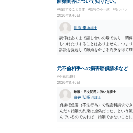
離婚調停について知りたい。
#離婚すること自体
#性格の不一致
#モラハラ
2026年8月6日
川添 圭
弁護士
調停はあくまで話し合いの場であり、調停
しつけたりすることはありません。つまり
訴訟を提起して離婚を命じる判決を得て確
するなら、夫が離婚に前向きになるような
ば、夫から「この条件なら離婚してもよい
いかもしれません）。ただ、離婚訴訟をし
元不倫相手への損害賠償請求など
れてしまいますので、注意する必要があり
#不倫慰謝料
淡々と調停不成立にして離婚訴訟で離婚原
2026年8月6日
りません。見通し等を含め、弁護士へ相談
離婚・男女問題に強い弁護士
白井 弘昭
弁護士
貞操権侵害（不法行為）で慰謝料請求でき
んだ＞婚姻の約束は虚偽だった、という流
んでいるのであれば、婚姻できないことに
謝料は高額にならないように思われます。