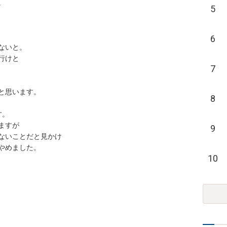

5
6
いと。

と

7
思います。

8


が

9
いことだと見かけ

ました。

10