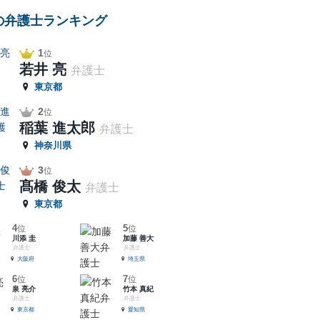
の弁護士ランキング
1
位
若井 亮
弁護士
東京都
2
位
稲葉 進太郎
弁護士
神奈川県
3
位
髙橋 俊太
弁護士
東京都
4
5
位
位
川添 圭
加藤 善大
弁護士
弁護士
大阪府
埼玉県
6
7
位
位
泉 亮介
竹本 真紀
弁護士
弁護士
東京都
愛知県