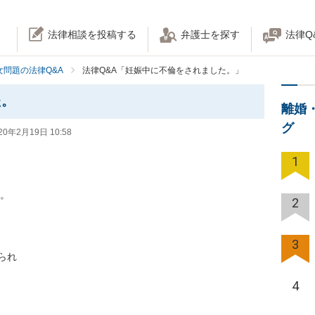
法律相談を投稿する
弁護士を探す
法律Q
女問題の法律Q&A
法律Q&A「妊娠中に不倫をされました。」
た。
離婚
グ
20年2月19日 10:58
1


2
3


4