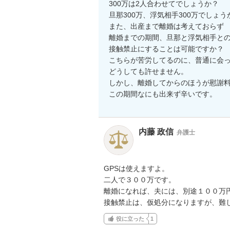
300万は2人合わせてでしょうか？

旦那300万、浮気相手300万でしょうか
また、出産まで離婚は考えておらず

離婚までの期間、旦那と浮気相手との
接触禁止にすることは可能ですか？

こちらが苦労してるのに、普通に会っ
どうしても許せません。

しかし、離婚してからのほうが慰謝料
この期間なにも出来ず辛いです。
内藤 政信
弁護士
GPSは使えますよ。

二人で３００万です。

離婚になれば、夫には、別途１００万円
接触禁止は、仮処分になりますが、難
役に立った
1