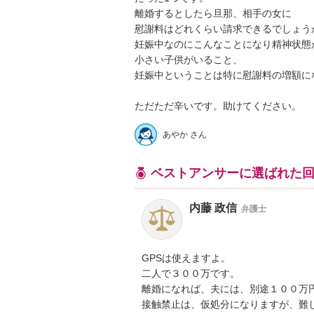
離婚するとしたら旦那、相手の女に

慰謝料はどれくらい請求できるでしょうか？
妊娠中なのにこんなことになり精神状態が
小さい子供がいること、

妊娠中ということは特に慰謝料の増額になら
ただただ辛いです。助けてください。
あやか さん
ベストアンサーに選ばれた
内藤 政信
弁護士
GPSは使えますよ。

二人で３００万です。

離婚になれば、夫には、別途１００万円
接触禁止は、仮処分になりますが、難