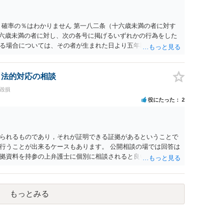
 確率の％はわかりません 第一八二条（十六歳未満の者に対す
十六歳未満の者に対し、次の各号に掲げるいずれかの行為をした
る場合については、その者が生まれた日より五年以上前の日に
刑又は五十万円以下の罰金に処する。 一 威迫し、偽計を用い
拒まれたにもかかわらず、反復して面会を要求すること。 三
み若しくは約束をして面会を要求すること。 2前項の罪を犯
、法的対応の相談
満の者と面会をした者は、二年以下の拘禁刑又は百万円以下の
誉毀損
役にたった
2
られるものであり，それが証明できる証拠があるということで
行うことが出来るケースもあります。 公開相談の場では回答は
拠資料を持参の上弁護士に個別に相談されると良いでしょう。
もっとみる