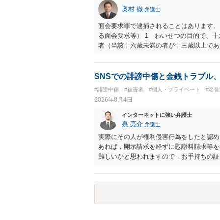
奥村 徹
弁護士
面会要求罪で逮捕されることはあります。
る面会要求等） 1 わいせつの目的で、
者（当該十六歳未満の者が十三歳以上であ
生まれた者に限る。）は、一年以下の拘禁
又は誘惑して面会を要求すること。 二 
金銭その他の利益を供与し、又はその申込
SNSでの誹謗中傷と金銭トラブル
し、よってわいせつの目的で当該十六歳未
#誹謗中傷
#被害者
#個人・プライベート
#名
罰金に処する。
2026年8月4日
インターネットに強い弁護士
泉 亮介
弁護士
実際にその人が権利侵害行為をしたと認め
あれば，開示請求を経ずに慰謝料請求等を
難しいかと思われますので，お手持ちの証