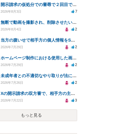
開示請求の仮処分での審尋で２回目で終わらない場合どうしたらいいですか
7
2026年8月3日
無断で動画を撮影され、削除させたいが連絡が返ってこない。
2
2026年8月4日
当方の腹いせで相手方の個人情報をSNSで晒してしまい名誉毀損させてしまったかもしれない
2
2026年7月29日
ホームページ制作における使用した画像や文章の著作権について
2
2026年7月29日
未成年者との不適切なやり取りが法に触れる可能性と対処法
2
2026年7月26日
Xの開示請求の双方審で、相手方の主張が口頭ばかりで把握しきれません
3
2026年7月22日
もっと見る