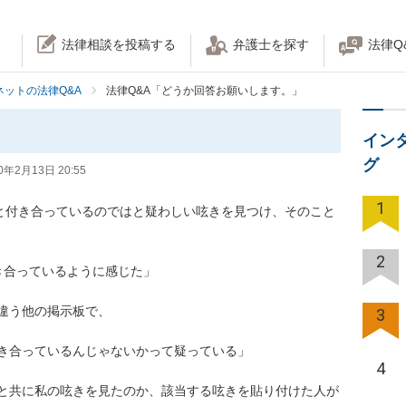
法律相談を投稿する
弁護士を探す
法律Q
ネットの法律Q&A
法律Q&A「どうか回答お願いします。」
。
イン
グ
0年2月13日 20:55
1
能人と付き合っているのではと疑わしい呟きを見つけ、そのこと
2
っているように感じた」

他の掲示板で、

3
合っているんじゃないかって疑っている」

4
と共に私の呟きを見たのか、該当する呟きを貼り付けた人が