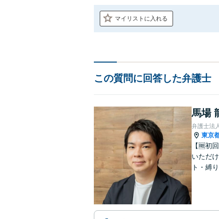
マイリストに入れる
この質問に回答した弁護士
馬場 
弁護士法
東京
【🆓初
いただけ
ト・縛り