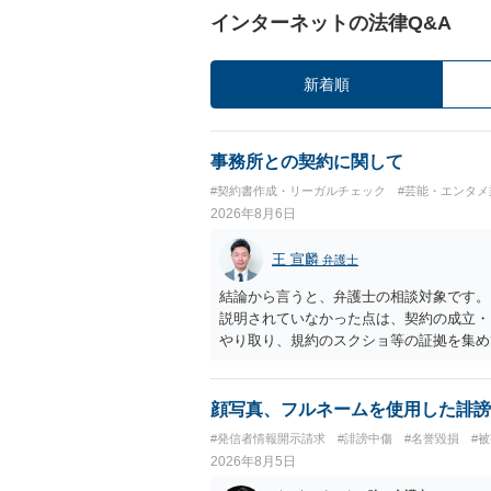
インターネットの法律Q&A
新着順
事務所との契約に関して
#契約書作成・リーガルチェック
#芸能・エンタメ
2026年8月6日
王 宣麟
弁護士
結論から言うと、弁護士の相談対象です。
説明されていなかった点は、契約の成立・
やり取り、規約のスクショ等の証拠を集め
行で（もしまだされていないのであれば）
顔写真、フルネームを使用した誹謗
#発信者情報開示請求
#誹謗中傷
#名誉毀損
#
2026年8月5日