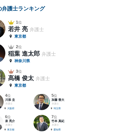
の弁護士ランキング
1
位
若井 亮
弁護士
東京都
2
位
稲葉 進太郎
弁護士
神奈川県
3
位
髙橋 俊太
弁護士
東京都
4
5
位
位
川添 圭
加藤 善大
弁護士
弁護士
大阪府
埼玉県
6
7
位
位
泉 亮介
竹本 真紀
弁護士
弁護士
東京都
愛知県