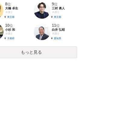
8
9
位
位
大橋 卓生
三村 勇人
弁護士
弁護士
東京都
東京都
10
11
位
位
小杉 和
白井 弘昭
弁護士
弁護士
京都府
愛知県
もっと見る