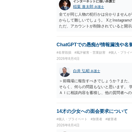
インターネットに強い弁護士
稲葉 進太郎
弁護士
全てが同じ人物の犯行かは分かりませんが
からして難しいでしょう。 XとInstag
ただ、アカウントが削除されていると開示
削除されている場合、今から進めても失敗
相手に全ての弁護士費用を負担させること
せることができるでしょう。訴訟で判決と
ChatGPTでの愚痴が情報漏洩や
ない場合があり何ともいえないところでし
#名誉毀損
#風評被害・営業妨害
#個人・プライ
2026年8月4日
白井 弘昭
弁護士
＞前職場に報告すべきでしょうか？また、
そらく、何らの問題もないと思います。 
ＡＩに相談内容を蓄積し、他の質問者への
社名を特定していない限り、一般論として
ので、その情報自体が、秘密情報に当たる
中傷の不特定多数への公開に当たるとも思
14才の少女への面会要求について
したかも第三者にしられることはないので
#個人・プライベート
#加害者
#被害者
して書き込んだとしても）、相談者さんが
2026年8月4日
参考まで。