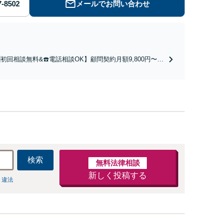
メールでお問い合わせ
初回相談無料&☎️電話相談OK】顧問契約月額9,800円〜｜
契約300社以上の豊富な実績！契約の縛りなし／相談回数
制限／低コストではじめられるサブスク型企業法務。経験
富な弁護士が丁寧に対応。【神田駅4分】
検索
無料法律相談
新しく投稿する
 違法