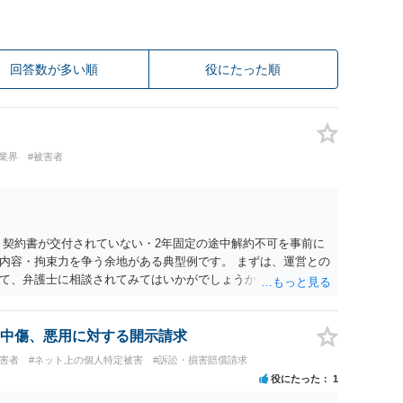
回答数が多い順
役にたった順
業界
#被害者
 契約書が交付されていない・2年固定の途中解約不可を事前に
内容・拘束力を争う余地がある典型例です。 まずは、運営との
て、弁護士に相談されてみてはいかがでしょうか。 また同時並
書面で退所意思の明確化はしておくべきだと考えます。
中傷、悪用に対する開示請求
被害者
#ネット上の個人特定被害
#訴訟・損害賠償請求
役にたった
1