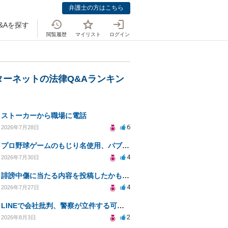
弁護士の方はこちら
&Aを探す
閲覧履歴
マイリスト
ログイン
ターネットの法律Q&Aランキン
ストーカーから職場に電話
6
2026年7月28日
プロ野球ゲームのもじり名使用、パブリシティ権の影響は？
4
2026年7月30日
誹謗中傷に当たる内容を投稿したかもしれない。開示請求や民事刑事裁判に発展しうるのか教えて欲しい。
4
2026年7月27日
LINEで会社批判、警察が立件する可能性は？
2
2026年8月3日