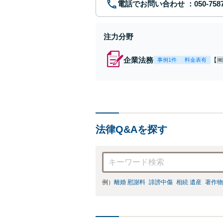
電話でお問い合わせ
注力分野
企業法務
【
事例1件
料金表有
顧問
無
豊
法律Q&Aを探す
例）
離婚 慰謝料
誹謗中傷
相続 遺産
著作物