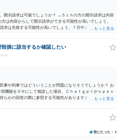
、開示請求は可能でしょうか？ →５ｃｈの方の開示請求は内容
ramの方は内容からして開示請求ができる可能性が高いでしょう。
請求は失敗する可能性が高いでしょう。７月中にアカウントが
する可能性が高いように思われます。 相手を特定できた場合、
は可能でしょうか？ →訴訟外の交渉で相手方が認めれば負担さ
なった場合は、実際の弁護士費用が認められる場合と認められ
名誉毀損に該当するか確認したい
ょう。
ベート
民事や刑事ではどういうことが問題になりそうでしょうか？ お
学習機能をＯＮにして相談した場合、Ｃｈａｔｇｐｔがｏｐｅｎ
何らかの回答の際に参照する可能性がありますが、個人名や会
抽象化されて回答に織り込まれる可能性が生じるにすぎません
とは思えませんし、名誉棄損として、個人や会社に対する誹謗
われません。 もちろん、誰がその内容をｃｈａｔｇｐｔに入力
、個人や会社の特定をせずに書き込んだことで（おそらく特定
刑事民事の責任に問われることはないでしょう。 私見ながらご
役にたった
1