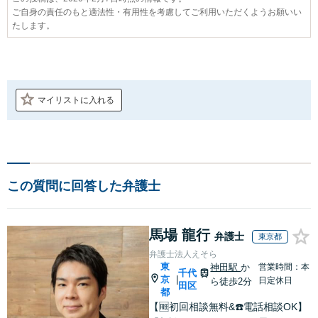
ご自身の責任のもと適法性・有用性を考慮してご利用いただくようお願いい
たします。
マイリストに入れる
この質問に回答した弁護士
馬場 龍行
弁護士
東京都
弁護士法人えそら
東
神田駅
か
営業時間：本
千代
京
|
日定休日
ら徒歩2分
田区
都
【🆓初回相談無料&☎️電話相談OK】