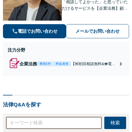
「相談してよかった」と思っていた
だけるサービスを【企業法務】顧問
契約月額9,800円〜。低コスト・縛
りなし・相談回数無制限を叶えた企
業法務プラン
電話でお問い合わせ
メールでお問い合わせ
注力分野
企業法務
【🆓初回相談無料&☎️電話
事例1件
料金表有
相談OK】顧問契約月額9,8
00円〜｜顧問契約300社以
上の豊富な実績！契約の縛
りなし／相談回数無制限／
低コストではじめられるサ
ブスク型企業法務。経験豊
法律Q&Aを探す
富な弁護士が丁寧に対応。
【神田駅4分】
検索