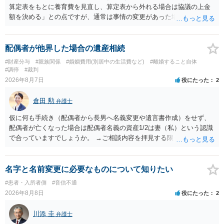
算定表をもとに養育費を見直し、算定表から外れる場合は協議の上金
額を決める」との点ですが、通常は事情の変更があった場合に変更し
ますので妥当とまでは言えないかと思います。「養育費は当初予測出
来なかった事情の変更により双方協議の上増減出来る」と「通知義務
に勤務先」が含まれているので、私に収入が入った事は相手に通知が
配偶者が他界した場合の遺産相続
行く事になり、上記のような文言が無くても養育費の見直しは適宜出
#財産分与
#親族関係
#婚姻費用(別居中の生活費など)
#離婚すること自体
来るかと思うのですが違うのでしょうか？との点はそのとおりかと思
#調停
#裁判
います。養育費は事情の変更があった場合に変更するので毎年見直す
2026年8月7日
役にたった
2
ことはあまりないです。ご参考にしてください。
倉田 勲
弁護士
仮に何も手続き（配偶者から長男へ名義変更や遺言書作成）をせず、
配偶者が亡くなった場合は配偶者名義の資産1/2は妻（私）という認識
で合っていますでしょうか。 →ご相談内容を拝見する限りでは、その
認識で合ってはいます。 なお、逆に１/２しか権利がないため、自宅を
完全に所有する場合は、他の相続人に対して自宅の評価額の１/２の代
償金の支払いが必要になります。
名字と名前変更に必要なものについて知りたい
#患者・入所者側
#音信不通
2026年8月8日
役にたった
2
川添 圭
弁護士