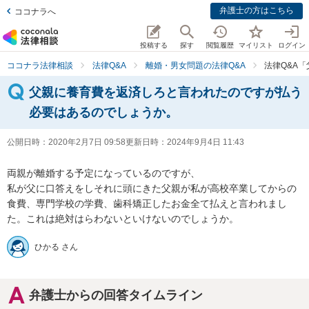
弁護士の方はこちら
ココナラへ
投稿する
探す
閲覧履歴
マイリスト
ログイン
ココナラ法律相談
法律Q&A
離婚・男女問題の法律Q&A
法律Q&A
父親に養育費を返済しろと言われたのですが払う
必要はあるのでしょうか。
公開日時：
2020年2月7日 09:58
更新日時：
2024年9月4日 11:43
両親が離婚する予定になっているのですが、

私が父に口答えをしそれに頭にきた父親が私が高校卒業してからの
食費、専門学校の学費、歯科矯正したお金全て払えと言われまし
た。これは絶対はらわないといけないのでしょうか。
ひかる さん
弁護士からの回答タイムライン