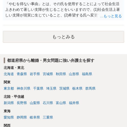
「やむを得ない事由」とは、その氏を使用することによって社会生活
上きわめて著しい支障が生じることをいいますので、(1)社会生活上著
しい支障が現実に生じていること、(2)希望する氏へ変更できればその
支障が解消できる（解消される）ことを、具体的な資料をもって説明
できるかどうかがポイントです。 記録中に現れた一切の事情が判断対
象ですので、上記(1)と(2)を説明できる資料は全て（ただし理路整然
もっとみる
に）提出することが必要になります。「フラッシュバック」とのこと
なので、例えば、医学上確立されているPTSDの診断基準に合致した説
明とそれに沿う資料の提出が必要になってくるように思います。 精神
的・心理的な理由の氏変更は様々な意味でハードルがかなり高く、弁
都道府県から離婚・男女問題に強い弁護士を探す
護士へ依頼しても苦労することが強く予想されるところです。、もし
本人申立てをお考えであれば、医学知識はもちろん法律知識も要求さ
北海道・東北
れますので、性急な申立てをせず、知識と資料をしっかりと揃えて、
北海道
青森県
岩手県
宮城県
秋田県
山形県
福島県
万全の体制で申立てに臨んだ方がよいと思われます。
関東
東京都
神奈川県
千葉県
埼玉県
茨城県
栃木県
群馬県
北陸・甲信越
新潟県
長野県
山梨県
石川県
富山県
福井県
東海
愛知県
静岡県
岐阜県
三重県
関西