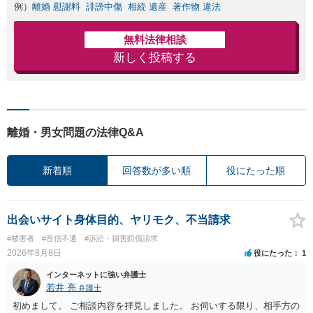
例）
離婚 慰謝料
誹謗中傷
相続 遺産
著作物 違法
無料法律相談
新しく投稿する
離婚・男女問題の法律Q&A
新着順
回答数が多い順
役にたった順
出会いサイト身体目的、ヤリモク、不当請求
#被害者
#音信不通
#訴訟・損害賠償請求
2026年8月8日
役にたった
1
インターネットに強い弁護士
若井 亮
弁護士
初めまして。 ご相談内容を拝見しました。 お伺いする限り、相手方の