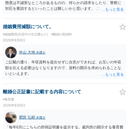
態度は不誠実なところがあるものの、何らかの請求をしたり、警察に
対応を要請するといったことは難しいかと思います。 ご参考になれば
幸いです。
婚姻費用減額について。
#婚姻費用(別居中の生活費など)
#離婚の慰謝料
2026年8月8日
外山 大地
弁護士
ご記載の通り、年収資料を提出せずに合意ができれば、お互いの年収
額を伝える必要はなくなりますので、資料の開示を求められることな
いといえます。
離婚公正証書に記載する内容について
#養育費
2026年8月8日
肥田 弘昭
弁護士
「毎年6月にこちらの所得証明書を提示する。裁判所の開示する養育費