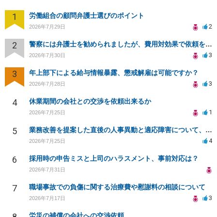
1
労働組合の顧問弁護士選びのポイント
2
2026年7月29日
2
警察には弁護士を勧められましたが、費用対効果で依頼をすることを躊躇しています。
3
2026年7月30日
3
年上部下による給与情報暴露、懲戒解雇は可能ですか？
3
2026年7月28日
4
休業期間の会社との交渉を依頼出来るか
1
2026年7月25日
5
業務改善を提案した直後の人事異動と適応障害について、法的に問題があるか相談したいです。
4
2026年7月25日
6
採用時の申告ミスと上司のハラスメント、事前対応は？
2026年7月31日
7
職場事故での負傷に関する治療費や慰謝料の相談について
3
2026年7月17日
8
労災の補償の会社への交渉依頼