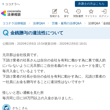
弁護士の方はこちら
ココナラへ
投稿する
探す
閲覧履歴
マイリスト
ログイン
ココナラ法律相談
法律Q&A
労働・雇用の法律Q&A
法律Q&A「金
金銭贈与の違法性について
公開日時：
2020年2月6日 15:54
更新日時：
2020年2月6日 18:01
元旦那は会社役員です。

下請け業者の社長さんは自分の会社を有利に働かす為に裏で個人的
にバレないように元旦那にご自分名義のキャッシュカードを渡して
毎月入金しているようです。

下請け業者の社長が自分の会社を有利に動かす為に、元請け業者の
一社員にお金を贈与することに違法性はないですか？

怪しいと思い通帳を見た所

毎月同じ日に10万円以上の入金がありました。
さちこ さん