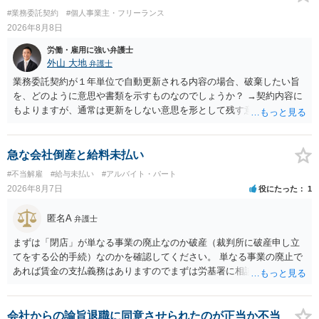
#業務委託契約
#個人事業主・フリーランス
2026年8月8日
労働・雇用に強い弁護士
外山 大地
弁護士
業務委託契約が１年単位で自動更新される内容の場合、破棄したい旨
を、どのように意思や書類を示すものなのでしょうか？ →契約内容に
もよりますが、通常は更新をしない意思を形として残す意味で、書面
やメールで伝えることが多いという印象です。 そのような形だけの数
の確保の他に何か企業側にメリットがあるのでしょうか？ →企業側の
メリットは分かりかねますが、ご質問者様が業務を受託する側のお立
急な会社倒産と給料未払い
場であれば、自動更新で契約が延長されると、企業側は報酬を支払う
#不当解雇
#給与未払い
#アルバイト・パート
義務を負うことになるので（ご質問者様も業務を提供する義務を負
2026年8月7日
役にたった
1
う）、放置をすることは望ましい状態ではないと思料いたします。
匿名A
弁護士
まずは「閉店」が単なる事業の廃止なのか破産（裁判所に破産申し立
てをする公的手続）なのかを確認してください。 単なる事業の廃止で
あれば賃金の支払義務はありますのでまずは労基署に相談してくださ
い。破産申立てであれば破産手続きの中で破産管財人から（全額は難
しいかもしれませんが）賃金などの労働債権は他の債務より優先して
支払われます。ただし支払までにかなり時間がかかるでしょう。 さら
会社からの諭旨退職に同意させられたのが正当か不当