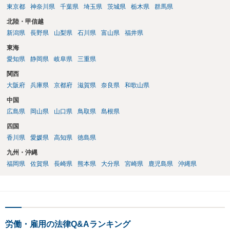
東京都
神奈川県
千葉県
埼玉県
茨城県
栃木県
群馬県
要になると思います（良い会社でしたら、自ら話してくると思います
が・・・）。極めて専門的な話ですので、詳細もしくは対応を最寄り
北陸・甲信越
の弁護士にご相談ください。 以上、ご参考まで。
新潟県
長野県
山梨県
石川県
富山県
福井県
東海
愛知県
静岡県
岐阜県
三重県
関西
大阪府
兵庫県
京都府
滋賀県
奈良県
和歌山県
中国
広島県
岡山県
山口県
鳥取県
島根県
四国
香川県
愛媛県
高知県
徳島県
九州・沖縄
福岡県
佐賀県
長崎県
熊本県
大分県
宮崎県
鹿児島県
沖縄県
労働・雇用の法律Q&Aランキング