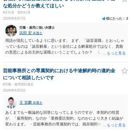
に、「独立行政法人労働者健康安全機構 」という公的機関が未払賃金
な処分かどうか教えてほしい
の立替事業を行っています。詳しくは、同機構の＜未払賃金立替払相
#正社員・契約社員
談コーナー＞ TEL 044-431-8663 相談時間：土日祝日を除く9:15～1
2026年8月7日
役にたった
2
7:00 に相談してみてください。同じように未払となった他の従業員の
方がいれば一緒に相談してみるといいでしょう。
労働・雇用に強い弁護士
浜田 宏
弁護士
用語が混乱しているように思います。 まず、「諭旨退職」とおっしゃ
っているのは「諭旨解雇」という会社による解雇処分ではなく、貴殿
の意思による自主的な退職ということでしょうか？ しかし、記載さ
れた経緯からすると、事実上は解雇処分であると解する余地がありま
す。 その場合、解雇には客観的で合理的な理由が必要であり、かつ
解雇という処分が社会通念上相当と認められない限り、解雇は無効で
芸能事務所との専属契約における中途解約時の違約金
す。 結局、貴殿のネット炎上の内容や原因、勤務先に与えた影響な
について相談したいです
どを具体的に検討しなければ、何とも申し上げることができません。
#労働・雇用契約違反
また、育児休業法関係の問題もあるかもしれません。 ある程度労働
2026年8月5日
法に関する専門的な知識が必要な事案ですので、一度、お近くの弁護
士にご相談下さい。
王 宣麟
弁護士
あくまでも一般論的な回答になってしまうのですが、本契約の性質
が、「雇用契約」なのか「業務委託契約」なのかにより大きく結論が
変わります。 ・芸能事務所の専属契約では、残存期間や報酬額、投下
コストを基準に違約金や損害金を設定する例はあります。ただし、実