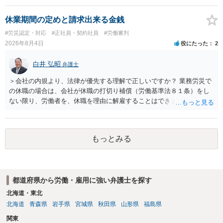
務上よくあるからといって当然に適法という意味ではなく、実際の損
害との対応関係や合理性が重要です。 ・違約金に上限がなくても、常
休業期間の定めと請求出来る金銭
に有効になるわけではありません。契約が労働契約に近い実態なら労
#労災認定・対応
#正社員・契約社員
#労働審判
基法16条で無効となる余地があり、そうでなくても、金額が事務所の
2026年8月4日
役にたった
2
損害と比べて過大なら無効や減額が争点になります。 ・契約前の修正
交渉は一般的です。 交渉の方向としては、上限額を設ける、実損害ベ
白井 弘昭
弁護士
ースにする、算定根拠を明確化する、違約金ではなく「合理的な実
費・未回収費用のみ」に限定する、などが典型です。 ・弁護士に契約
＞会社の内規より、法律が優先する理解で正しいですか？ 業務労災で
前に契約書の内容をレビューしてもらう価値は十分にあると思われま
の休職の場合は、会社が休職の打切り補償（労働基準法８１条）をし
す。 争点は、契約類型が雇用か業務委託か、実態として労働者性があ
ない限り、労働者を、休職を理由に解雇することはできません（労働
るか、解除事由が双方にどう定められているか、違約金の算定根拠が
基準法19条）。 会社の就業規則にて定められている休職期間及び休職
合理的か、という複数論点に分かれます。契約前なら、交渉のパワー
期間満了による退職は、業務労災への適用はありませんので、ご安心
バランスの問題もありますが、修正余地があるうえ、後から争うより
ください。 仮に会社が打切り補償をせずに解雇した場合は、不当解雇
コストを抑えやすいので、資料等を持参の上弁護士に確認されること
もっとみる
に当たります。 ＞労災の休業補償と、所得補償保険の保険金とは別
をお勧めします。 ・事務所側の解除でも、解除理由によってはタレン
に、受け取れる金銭はありますでしょうか？ 業務労災の場合は、会社
ト側に損害賠償が発生する建付けになっていることはあります。ただ
の安全配慮義務違反が認められると解されますので、会社の損害賠償
し、事務所側が一方的に解除したのにタレントへ違約金を課す設計
責任（治療費、通院慰謝料、入院費、入院慰謝料、後遺障害慰謝料、
は、合理性や対価性を欠くとして争いやすいです。逆に、タレント側
都道府県から労働・雇用に強い弁護士を探す
逸失利益等）が認められる可能性が高いと思われます。 また、業務労
の重大な契約違反がある場合は、実損害の範囲で請求される可能性は
災での第三者行為傷害（同僚の不注意等による事故）の場合は、当該
北海道・東北
あります。
第三者の賠償責任も考えられます。 労災で支払われた分は、損害額か
北海道
青森県
岩手県
宮城県
秋田県
山形県
福島県
ら控除（損益相殺）されますが、それを超えた部分は、会社もしく
関東
は、第三者から支払ってもらうことになります。 会社等との交渉が必