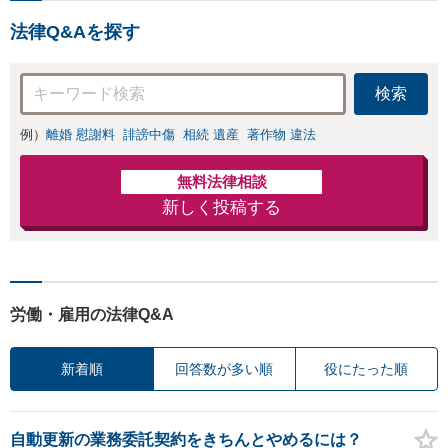
法律Q&Aを探す
検索
例）
離婚 慰謝料
誹謗中傷
相続 遺産
著作物 違法
無料法律相談
新しく投稿する
労働・雇用の法律Q&A
新着順
回答数が多い順
役にたった順
自動更新の業務委託契約をきちんとやめるには？