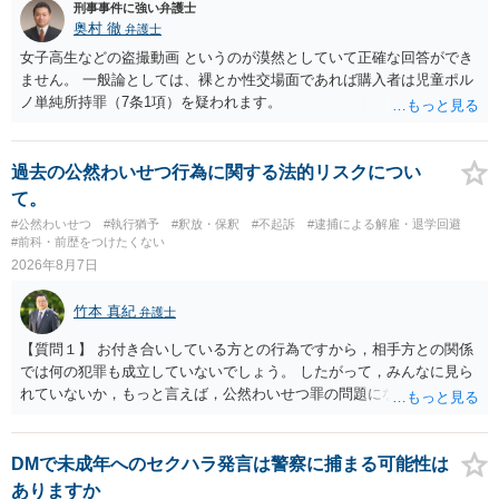
刑事事件に強い弁護士
奥村 徹
弁護士
女子高生などの盗撮動画 というのが漠然としていて正確な回答ができ
ません。 一般論としては、裸とか性交場面であれば購入者は児童ポル
ノ単純所持罪（7条1項）を疑われます。
過去の公然わいせつ行為に関する法的リスクについ
て。
#公然わいせつ
#執行猶予
#釈放・保釈
#不起訴
#逮捕による解雇・退学回避
#前科・前歴をつけたくない
2026年8月7日
竹本 真紀
弁護士
【質問１】 お付き合いしている方との行為ですから，相手方との関係
では何の犯罪も成立していないでしょう。 したがって，みんなに見ら
れていないか，もっと言えば，公然わいせつ罪の問題にならないかの
話だと思います。 公然わいせつ罪では，まず，公然性が必要です。 公
然性は，不特定又は多数の方が認識できる状態か否かで判断されま
す。 本件は，車の中という閉鎖された空間で行っており，不特定又は
DMで未成年へのセクハラ発言は警察に捕まる可能性は
多数の方が認識するのは困難な状態ですから，公然性はないと思いま
ありますか