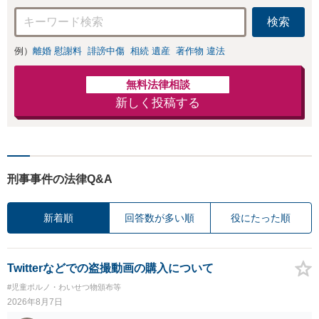
検索
例）
離婚 慰謝料
誹謗中傷
相続 遺産
著作物 違法
無料法律相談
新しく投稿する
刑事事件の法律Q&A
新着順
回答数が多い順
役にたった順
Twitterなどでの盗撮動画の購入について
#児童ポルノ・わいせつ物頒布等
2026年8月7日