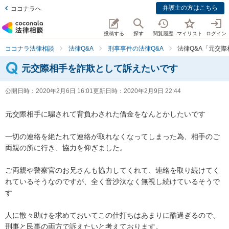
弁護士の方はこちら
ココナラへ
投稿する
探す
閲覧履歴
マイリスト
ログイン
ココナラ法律相談
法律Q&A
刑事事件の法律Q&A
法律Q&A「元交
元交際相手を詐欺として訴えたいです
公開日時：
2020年2月6日 16:01
更新日時：
2020年2月9日 22:44
元交際相手に騙されて背負わされた借金をなんとかしたいです

一切の連絡を絶たれて連絡が取れなくなってしまった為、相手のご
両親の所に行き、協力を仰ぎました。

ご両親や警察官のお兄さんも協力してくれて、連絡を取り続けてく
れているそうなのですが、全く音沙汰なく無視し続けているそうで
す

人に散々助けを求めておいてこの仕打ちはあまりに酷過ぎるので、
刑事と民事の両方で訴えたいと考えております。
