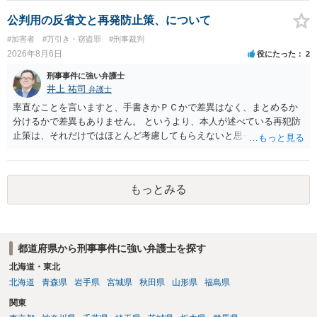
公判用の反省文と再発防止策、について
#加害者
#万引き・窃盗罪
#刑事裁判
2026年8月6日
役にたった
2
刑事事件に強い弁護士
井上 祐司
弁護士
率直なことを言いますと、手書きかＰＣかで差異はなく、まとめるか
分けるかで差異もありません。 というより、本人が述べている再犯防
止策は、それだけではほとんど考慮してもらえないと思った方が良い
です。 提出するのであれば、 ・具体的に自身が受けているプログラム
やカウンセリング・治療の内容 ・利用している再犯防止策（例えば保
護観察所と連携した職業支援の内容や具体的な就労・監督状況） ・監
もっとみる
督者の証言 など、証拠で担保された客観性と実現可能性があるもので
なければあまり意味がありません。 もともと執行猶予が狙える事案で
あれば本人の反省の言葉だけで十分であり、実刑となるか微妙な事案
では、本人が再発防止策をいくら述べてもほとんど効果は望めないと
都道府県から刑事事件に強い弁護士を探す
いうのが実感です。
北海道・東北
北海道
青森県
岩手県
宮城県
秋田県
山形県
福島県
関東