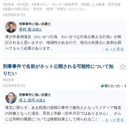
す。 また，意図的に示そうとする故意が必要ですが，本件では，通過
#加害者
#不起訴
#児童ポルノ・わいせつ物頒布等
#逮捕による解雇・退学回避
する車両があると服を着ている（わいせつな状態をなくしている）の
#逮捕や勾留の阻止・準抗告
#前科・前歴をつけたくない
ですから，むしろ見られないようにしており，故意が認められること
2026年8月7日
はありません。 以上より，公然わいせつ罪には該当しませんから，捜
刑事事件に強い弁護士
査の対象になることはありません。 警察から連絡がくることもないで
奥村 徹
弁護士
しょう。 【質問２】 見せようと思っていないことは，服を着たりする
行為から明らかです。したがいまして，注意を受けることさえありま
青少年条例違反（わいせつ行為 わいせつな行為を教える行為）が検
せん。まして，刑罰として罰せられることもありません。 【質問３】
討されると思いますが、地域性があるので、地元の弁護士に条例を調
以上のように犯罪の嫌疑が否定されますから，逮捕勾留される可能性
べてもらう必要があります。
はありません。その理由がないのです。 【質問４】 起訴猶予は，犯罪
が成立することが前提ですので，不起訴とする理由としても前提を欠
いています。不起訴にするにしても，不起訴の可能性はありません。
刑事事件で名前がネット公開される可能性について知
あえて不起訴の理由を挙げるなら，「嫌疑不十分」か「嫌疑なし」で
りたい
す。
#加害者
2026年8月7日
役にたった
1
刑事事件に強い弁護士
井上 祐司
弁護士
東京に限らず、ある程度の規模の事件で被告人となってメディア報道
の対象となった場合、罪名と年齢（生年月日ではありません）、さら
に公判時の職業については検察結果として得られることが通常です。