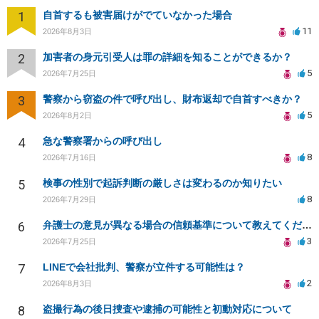
1
自首するも被害届けがでていなかった場合
11
2026年8月3日
2
加害者の身元引受人は罪の詳細を知ることができるか？
5
2026年7月25日
3
警察から窃盗の件で呼び出し、財布返却で自首すべきか？
5
2026年8月2日
4
急な警察署からの呼び出し
8
2026年7月16日
5
検事の性別で起訴判断の厳しさは変わるのか知りたい
8
2026年7月29日
6
弁護士の意見が異なる場合の信頼基準について教えてください
3
2026年7月25日
7
LINEで会社批判、警察が立件する可能性は？
2
2026年8月3日
8
盗撮行為の後日捜査や逮捕の可能性と初動対応について