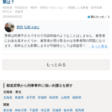
も捜査段階では性的姿態等撮影罪の被疑事実で逮捕勾留されるケース
策は？
が私の弁護経験では多くなった印象です（最終的には不起訴ないし各
#加害者
#示談交渉
#前科・前歴をつけたくない
#逮捕による解雇・退学回避
都道府県の迷惑防止条例違反になることもあります）。2度としないこ
#万引き・窃盗罪
とをお勧めいたします。ご参考にしてください。
2026年8月5日
役にたった
1
肥田 弘昭
弁護士
警察は民事不介入ですので示談斡旋のようなことはしません。被害者
にお金を返すかどうか、被害者が受け取るかは当事者間の問題になり
ます。前科なども影響しますが可能性としては窃盗罪ですので、逮捕
勾留や略式起訴などの可能性もあります。ご参考にしてください。
もっとみる
都道府県から刑事事件に強い弁護士を探す
北海道・東北
北海道
青森県
岩手県
宮城県
秋田県
山形県
福島県
関東
東京都
神奈川県
千葉県
埼玉県
茨城県
栃木県
群馬県