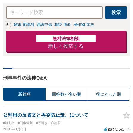
まかせください。
検索
例）
離婚 慰謝料
誹謗中傷
相続 遺産
著作物 違法
無料法律相談
新しく投稿する
刑事事件の法律Q&A
新着順
回答数が多い順
役にたった順
公判用の反省文と再発防止策、について
#加害者
#刑事裁判
#万引き・窃盗罪
2026年8月6日
役にたった
1