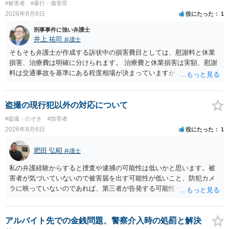
#被害者
#暴行・傷害罪
2026年8月6日
役にたった
1
刑事事件に強い弁護士
井上 祐司
弁護士
そもそも弁護士が作成する訴状中の損害費目としては、慰謝料と休業
損害、治療費は明確に分けられます。 治療費と休業損害は実額、慰謝
料は交通事故を基準にある程度相場が決まっていますが、全治１０日
間の打撲であれば実際のところ１０～１５万円程度が相場だと思われ
ます。 そうすると、弁護士に依頼した場合はおそらく高い確率で費用
倒れ（回収しても全額弁護士費用となる）となる可能性が高いものと
盗撮の現行犯以外の対応について
予想します。 本人訴訟で進める場合には、すでに刑事手続が終了して
#盗撮・のぞき
#加害者
いる以上、相手方に資力がないことが多く回収できないケースが多い
2026年8月6日
役にたった
1
（そのため、刑事事件の手続き中に、不本意ではあっても加害者の身
体拘束と、処分待ちという状況を利用して、被害弁償を受けておくこ
肥田 弘昭
弁護士
とが有効である場合が多い）ことを考慮しておく必要があります。
私の弁護経験からすると捜査や逮捕の可能性は低いかと思います。被
害者が気づいていないので被害届を出す可能性が低いこと、防犯カメ
ラに映っていないのであれば、第三者が告発する可能性も低いこと、
証拠は削除されていることからです。但し、「電車内で携帯で対面に
座る女性を盗撮(全体像写真1枚と5秒程度の動画)してしまいました。下
着や胸など強調したものではありません。」とありますが、少なくと
アルバイト先での金銭問題、警察介入時の処罰と解決