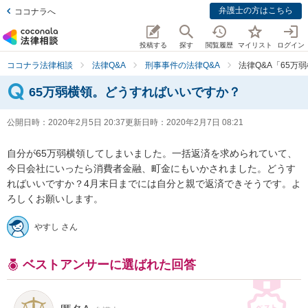
弁護士の方はこちら
ココナラへ
投稿する
探す
閲覧履歴
マイリスト
ログイン
ココナラ法律相談
法律Q&A
刑事事件の法律Q&A
法律Q&A「65万
65万弱横領。どうすればいいですか？
公開日時：
2020年2月5日 20:37
更新日時：
2020年2月7日 08:21
自分が65万弱横領してしまいました。一括返済を求められていて、
今日会社にいったら消費者金融、町金にもいかされました。どうす
ればいいですか？4月末日までには自分と親で返済できそうです。よ
ろしくお願いします。
やすし さん
ベストアンサーに選ばれた回答