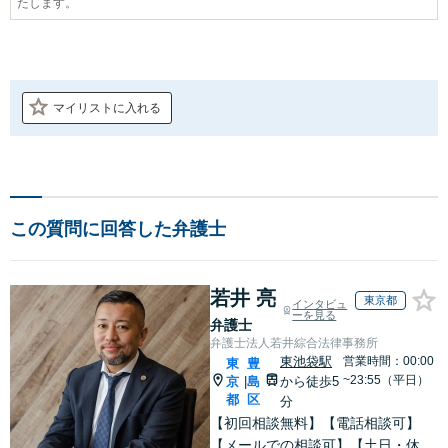
たします。
マイリストに入れる
この質問に回答した弁護士
若井 亮
東京都
インタビュ
ーを見る
弁護士
弁護士法人若井綜合法律事務所
東池袋駅
営業時間：00:00
東
豊
~23:55（平日）
京
島
から徒歩5
|
都
区
分
【初回相談無料】【電話相談可】
【メールでの相談可】【土日・休