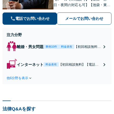
日・夜間の対応も可】【池袋・東池
袋2駅利用可】風俗トラブル・男女
トラブル・刑事事件を中心に「個
電話でお問い合わせ
メールでお問い合わせ
人」の方からのご相談・ご依頼を幅
広くお受けしております。お気軽に
お問い合わせください。
注力分野
離婚・男女問題
【初回相談無料】
事例10件
料金表有
【電話相談可】
【即日介入可】
【夜間対応可】
インターネット
【初回相談無料】【電話相
料金表有
【池袋・東池袋2
談可】【夜間対応可】【池
駅利用可】風俗・
袋・東池袋2駅利用可】爆サ
出会い系・ホス
他6分野を表示
イ・5ch・ホスラブ等の掲示
ト・不倫・ストー
板やネット上の悪口、誹謗
カー・DV・離婚
中傷の削除等、拡散防止に
等、男女が絡むあ
向けてスピード最優先で対
らゆるトラブルを
応します！即日対応可能。
解決へ！どんな相
まずはご連絡ください。
手であっても毅然
法律Q&Aを探す
と対応します。お