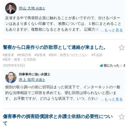
外山 大地
弁護士
反省する中で再発防止策に触れることが多いですので、分けるパター
ンはあまり多くない印象です。 枚数については、１枚にまとめること
もありますが、複数枚になるときもあります。 記載方法については、
手書きかどうかで裁判官に与える印象が大きく変わることはないと思
います。 したがいまして、いずれも良いかと考えます。
警察から口座作りの詐欺罪として連絡が来ました。
#被害者
#特殊詐欺
#加害者
#前科・前歴をつけたくない
#不起訴
#冤罪・無実・正当防衛
2026年8月6日
役にたった
2
刑事事件に強い弁護士
井上 祐司
弁護士
個別の取り調べの前に切羽詰まった状況下で、インターネットの一般
的な法律相談でご回答を求めても、望む回答は得られないと思いま
す。 お手数ですが、どのような状況下で、いつ、だれからどのような
経緯で口座の提供を頼まれ開設したか、それによる詐欺等の収益がど
の程度だと聞いているのかということについて、お近くで詳細な法律
相談を受けられたうえで対処方法を探された方がよいと思われます。
傷害事件の損害賠償請求と弁護士依頼の必要性につい
一般論でいえば、任意取り調べの場合、ＩＣレコーダーを持参して取
て
り調べ内容を録音することは必須だと考えます。