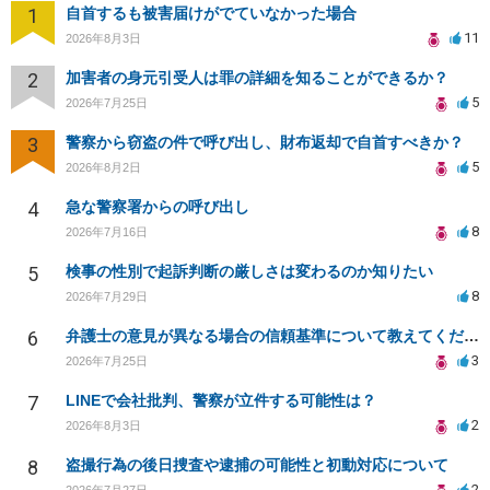
1
自首するも被害届けがでていなかった場合
11
2026年8月3日
2
加害者の身元引受人は罪の詳細を知ることができるか？
5
2026年7月25日
3
警察から窃盗の件で呼び出し、財布返却で自首すべきか？
5
2026年8月2日
4
急な警察署からの呼び出し
8
2026年7月16日
5
検事の性別で起訴判断の厳しさは変わるのか知りたい
8
2026年7月29日
6
弁護士の意見が異なる場合の信頼基準について教えてください
3
2026年7月25日
7
LINEで会社批判、警察が立件する可能性は？
2
2026年8月3日
8
盗撮行為の後日捜査や逮捕の可能性と初動対応について
2
2026年7月27日