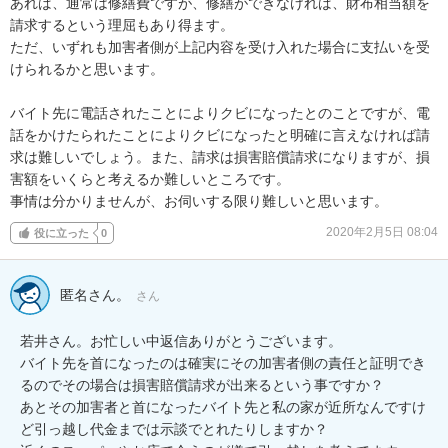
あれば、通常は修繕費ですが、修繕ができなければ、財布相当額を
請求するという理屈もあり得ます。

ただ、いずれも加害者側が上記内容を受け入れた場合に支払いを受
けられるかと思います。

バイト先に電話されたことによりクビになったとのことですが、電
話をかけたられたことによりクビになったと明確に言えなければ請
求は難しいでしょう。また、請求は損害賠償請求になりますが、損
害額をいくらと考えるか難しいところです。

事情は分かりませんが、お伺いする限り難しいと思います。
2020年2月5日 08:04
役に立った
0
匿名さん。
さん
若井さん。お忙しい中返信ありがとうございます。

バイト先を首になったのは確実にその加害者側の責任と証明でき
るのでその場合は損害賠償請求が出来るという事ですか？

あとその加害者と首になったバイト先と私の家が近所なんですけ
ど引っ越し代金までは示談でとれたりしますか？
