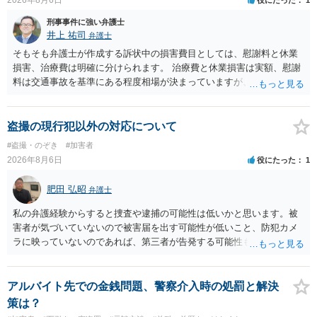
刑事事件に強い弁護士
井上 祐司
弁護士
そもそも弁護士が作成する訴状中の損害費目としては、慰謝料と休業
損害、治療費は明確に分けられます。 治療費と休業損害は実額、慰謝
料は交通事故を基準にある程度相場が決まっていますが、全治１０日
間の打撲であれば実際のところ１０～１５万円程度が相場だと思われ
ます。 そうすると、弁護士に依頼した場合はおそらく高い確率で費用
倒れ（回収しても全額弁護士費用となる）となる可能性が高いものと
盗撮の現行犯以外の対応について
予想します。 本人訴訟で進める場合には、すでに刑事手続が終了して
#盗撮・のぞき
#加害者
いる以上、相手方に資力がないことが多く回収できないケースが多い
2026年8月6日
役にたった
1
（そのため、刑事事件の手続き中に、不本意ではあっても加害者の身
体拘束と、処分待ちという状況を利用して、被害弁償を受けておくこ
肥田 弘昭
弁護士
とが有効である場合が多い）ことを考慮しておく必要があります。
私の弁護経験からすると捜査や逮捕の可能性は低いかと思います。被
害者が気づいていないので被害届を出す可能性が低いこと、防犯カメ
ラに映っていないのであれば、第三者が告発する可能性も低いこと、
証拠は削除されていることからです。但し、「電車内で携帯で対面に
座る女性を盗撮(全体像写真1枚と5秒程度の動画)してしまいました。下
着や胸など強調したものではありません。」とありますが、少なくと
アルバイト先での金銭問題、警察介入時の処罰と解決
も捜査段階では性的姿態等撮影罪の被疑事実で逮捕勾留されるケース
策は？
が私の弁護経験では多くなった印象です（最終的には不起訴ないし各