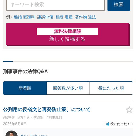
検索
例）
離婚 慰謝料
誹謗中傷
相続 遺産
著作物 違法
無料法律相談
新しく投稿する
刑事事件の法律Q&A
新着順
回答数が多い順
役にたった順
公判用の反省文と再発防止策、について
#加害者
#万引き・窃盗罪
#刑事裁判
2026年8月6日
役にたった
1