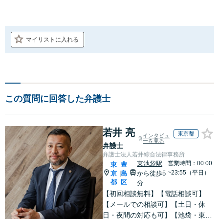
マイリストに入れる
この質問に回答した弁護士
若井 亮
東京都
インタビュ
ーを見る
弁護士
弁護士法人若井綜合法律事務所
東池袋駅
営業時間：00:00
東
豊
~23:55（平日）
京
島
から徒歩5
|
都
区
分
【初回相談無料】【電話相談可】
【メールでの相談可】【土日・休
日・夜間の対応も可】【池袋・東池