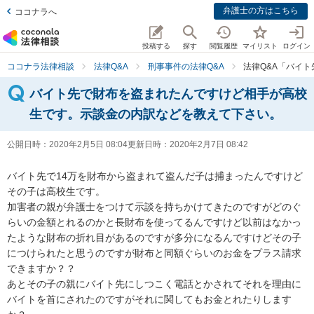
弁護士の方はこちら
ココナラへ
投稿する
探す
閲覧履歴
マイリスト
ログイン
ココナラ法律相談
法律Q&A
刑事事件の法律Q&A
法律Q&A「バイ
バイト先で財布を盗まれたんですけど相手が高校
生です。示談金の内訳などを教えて下さい。
公開日時：
2020年2月5日 08:04
更新日時：
2020年2月7日 08:42
バイト先で14万を財布から盗まれて盗んだ子は捕まったんですけど
その子は高校生です。

加害者の親が弁護士をつけて示談を持ちかけてきたのですがどのぐ
らいの金額とれるのかと長財布を使ってるんですけど以前はなかっ
たような財布の折れ目があるのですが多分になるんですけどその子
につけられたと思うのですが財布と同額ぐらいのお金をプラス請求
できますか？？

あとその子の親にバイト先にしつこく電話とかされてそれを理由に
バイトを首にされたのですがそれに関してもお金とれたりします