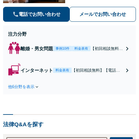
袋2駅利用可】風俗トラブル・男女
トラブル・刑事事件を中心に「個
電話でお問い合わせ
メールでお問い合わせ
人」の方からのご相談・ご依頼を幅
広くお受けしております。お気軽に
お問い合わせください。
注力分野
離婚・男女問題
【初回相談無料】
事例10件
料金表有
【電話相談可】
【即日介入可】
【夜間対応可】
インターネット
【初回相談無料】【電話相
料金表有
【池袋・東池袋2
談可】【夜間対応可】【池
駅利用可】風俗・
袋・東池袋2駅利用可】爆サ
出会い系・ホス
他6分野を表示
イ・5ch・ホスラブ等の掲示
ト・不倫・ストー
板やネット上の悪口、誹謗
カー・DV・離婚
中傷の削除等、拡散防止に
等、男女が絡むあ
向けてスピード最優先で対
らゆるトラブルを
応します！即日対応可能。
解決へ！どんな相
まずはご連絡ください。
手であっても毅然
法律Q&Aを探す
と対応します。お
まかせください。