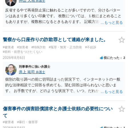
外山 大地
弁護士
反省する中で再発防止策に触れることが多いですので、分けるパター
ンはあまり多くない印象です。 枚数については、１枚にまとめること
もありますが、複数枚になるときもあります。 記載方法については、
手書きかどうかで裁判官に与える印象が大きく変わることはないと思
います。 したがいまして、いずれも良いかと考えます。
警察から口座作りの詐欺罪として連絡が来ました。
#被害者
#加害者
#特殊詐欺
#冤罪・無実・正当防衛
#不起訴
#前科・前歴をつけたくない
2026年8月6日
役にたった
2
刑事事件に強い弁護士
井上 祐司
弁護士
個別の取り調べの前に切羽詰まった状況下で、インターネットの一般
的な法律相談でご回答を求めても、望む回答は得られないと思いま
す。 お手数ですが、どのような状況下で、いつ、だれからどのような
経緯で口座の提供を頼まれ開設したか、それによる詐欺等の収益がど
の程度だと聞いているのかということについて、お近くで詳細な法律
相談を受けられたうえで対処方法を探された方がよいと思われます。
傷害事件の損害賠償請求と弁護士依頼の必要性につい
一般論でいえば、任意取り調べの場合、ＩＣレコーダーを持参して取
て
り調べ内容を録音することは必須だと考えます。
#被害者
#暴行・傷害罪
2026年8月6日
役にたった
1