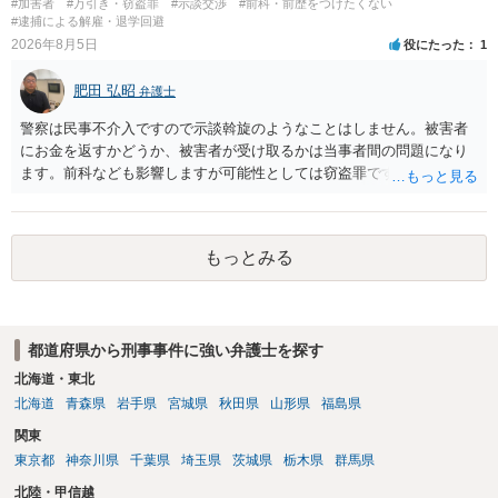
#加害者
#万引き・窃盗罪
#示談交渉
#前科・前歴をつけたくない
都道府県の迷惑防止条例違反になることもあります）。2度としないこ
#逮捕による解雇・退学回避
とをお勧めいたします。ご参考にしてください。
2026年8月5日
役にたった
1
肥田 弘昭
弁護士
警察は民事不介入ですので示談斡旋のようなことはしません。被害者
にお金を返すかどうか、被害者が受け取るかは当事者間の問題になり
ます。前科なども影響しますが可能性としては窃盗罪ですので、逮捕
勾留や略式起訴などの可能性もあります。ご参考にしてください。
もっとみる
都道府県から刑事事件に強い弁護士を探す
北海道・東北
北海道
青森県
岩手県
宮城県
秋田県
山形県
福島県
関東
東京都
神奈川県
千葉県
埼玉県
茨城県
栃木県
群馬県
北陸・甲信越