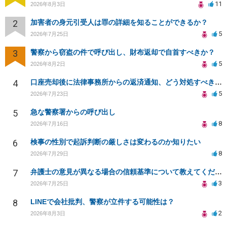
11
2026年8月3日
2
加害者の身元引受人は罪の詳細を知ることができるか？
5
2026年7月25日
3
警察から窃盗の件で呼び出し、財布返却で自首すべきか？
5
2026年8月2日
4
口座売却後に法律事務所からの返済通知、どう対処すべきか？
5
2026年7月23日
5
急な警察署からの呼び出し
8
2026年7月16日
6
検事の性別で起訴判断の厳しさは変わるのか知りたい
8
2026年7月29日
7
弁護士の意見が異なる場合の信頼基準について教えてください
3
2026年7月25日
8
LINEで会社批判、警察が立件する可能性は？
2
2026年8月3日