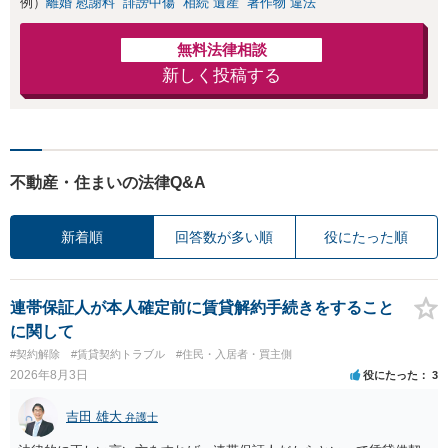
例）
離婚 慰謝料
誹謗中傷
相続 遺産
著作物 違法
無料法律相談
新しく投稿する
不動産・住まいの法律Q&A
新着順
回答数が多い順
役にたった順
連帯保証人が本人確定前に賃貸解約手続きをすること
に関して
#契約解除
#賃貸契約トラブル
#住民・入居者・買主側
2026年8月3日
役にたった
3
吉田 雄大
弁護士