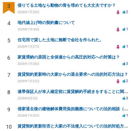
3
借りてる土地なら動物の骨を埋めても大丈夫ですか？
2
2026年7月28日
4
地代値上げ時の契約書について
1
2026年7月30日
5
住宅用で貸した土地に無断で会社を作られた。
1
2026年7月27日
6
家賃滞納の原因と全保連からの高圧的対応への対策は？
3
2026年7月29日
7
賃貸契約更新時の大家からの退去要求への法的対応方法は？
2
2026年7月21日
8
連帯保証人が本人確定前に賃貸解約手続きをすることに関して
3
2026年8月3日
9
借家退去後の建物解体費用負担義務についての法的相談（補足説明修正）
1
2026年7月25日
10
賃貸契約更新拒否と大家の不法侵入についての法的対処方法は？