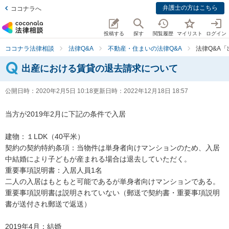
弁護士の方はこちら
ココナラへ
投稿する
探す
閲覧履歴
マイリスト
ログイン
ココナラ法律相談
法律Q&A
不動産・住まいの法律Q&A
法律Q&A
出産における賃貸の退去請求について
公開日時：
2020年2月5日 10:18
更新日時：
2022年12月18日 18:57
当方が2019年2月に下記の条件で入居

建物：１LDK（40平米）

契約の契約特約条項：当物件は単身者向けマンションのため、入居
中結婚により子どもが産まれる場合は退去していただく。

重要事項説明書：入居人員1名

二人の入居はもともと可能であるが単身者向けマンションである。

重要事項説明書は説明されていない（郵送で契約書・重要事項説明
書が送付され郵送で返送）

2019年4月：結婚
