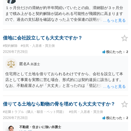
１ヶ月分だけの滞納が約半年間続いていたとの由、滞納額が３ヶ月分
まで積み上がると契約解除が認められる可能性が飛躍的に高まります
ので、過去の支払額を確認なさった上で全保連の説明が正しければ、
全部又は一部を支払うのが最善の方法です。 約半年間も放置されてい
た理由は気になるところですが、中身のある返答は期待できないと思
います。
借地に会社設立しても大丈夫ですか？
#契約解除
#住民・入居者・買主側
2026年7月29日
役にたった
2
匿名A
弁護士
住宅用として土地を借りておられるわけですから、会社を設立して本
店として事業を実際に営む場合、形式的には契約違反に該当します。
なお、不動産屋さんが「大丈夫」と言ったのは「登記だけなら実務上
トラブルになることは少ない」という経験則に基づいたものと推測さ
れますが、これは法的な保証ではありません。 ただ、解除まで認めら
れるかどうかについては信頼関係が破壊されたかどうかで判断されま
借りてる土地なら動物の骨を埋めても大丈夫ですか？
すので、建物を事務所・店舗用に大きく改築する等までなさらない限
#近隣トラブル（隣人・騒音・ペット問題）
#住民・入居者・買主側
り、リスクはそれほど大きくないかもしれません。 しかしそれでも、
2026年7月28日
役にたった
2
大家さんが契約違反を口実に、将来の更新時に更新料の上乗せを要求
したり、立ち退きを迫る材料に使ったりする可能性は否定できませ
不動産・住まいに強い弁護士