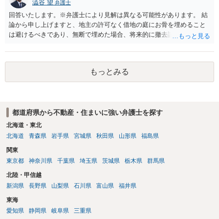
ん。
澁谷 望
弁護士
回答いたします。※弁護士により見解は異なる可能性があります。 結
論から申し上げますと、地主の許可なく借地の庭にお骨を埋めること
は避けるべきであり、無断で埋めた場合、将来的に撤去請求や退去時
の損害賠償（原状回復費用）を求められるリスクがあります。 法律
上、自分のペットの遺骨を埋める行為自体は墓地埋葬法違反や不法投
棄には該当しないため、犯罪になるわけではありません。しかし、建
もっとみる
物の所有者は質問者様であっても、土地の所有権はあくまで地主にあ
ります。そのため、地主に無断でお骨を埋める行為は、他人の所有権
を侵害する行為や、借地人としての善管注意義務違反とみなされる可
能性が高いのが私見です。 どうしてもお近くで供養されたい場合は、
都道府県から不動産・住まいに強い弁護士を探す
事前に地主へ相談して許可を得るか、土地に直接埋めずに大きめの鉢
植え等で供養する「プランター葬」や、ペット霊園等への納骨を検討
北海道・東北
されるのが確実かと思います。
北海道
青森県
岩手県
宮城県
秋田県
山形県
福島県
関東
東京都
神奈川県
千葉県
埼玉県
茨城県
栃木県
群馬県
北陸・甲信越
新潟県
長野県
山梨県
石川県
富山県
福井県
東海
愛知県
静岡県
岐阜県
三重県