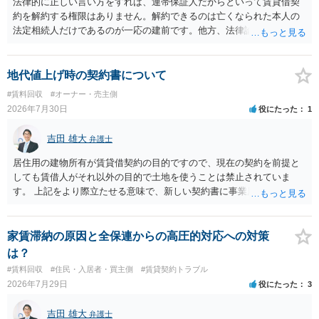
法律的に正しい言い方をすれば、連帯保証人だからといって賃貸借契
約を解約する権限はありません。解約できるのは亡くなられた本人の
法定相続人だけであるのが一応の建前です。他方、法律論はさてお
き、事実上であれ明渡が完了すれば賃貸人としてはそれ以上のことを
する動機づけがなくなります。 今回進められつつある手続はあくまで
も、建物を賃貸人に一日も早く明け渡すための便宜的方法として理解
地代値上げ時の契約書について
するのが良いと思います。またその方法で進めた方が、連帯保証人で
#賃料回収
#オーナー・売主側
あるお知り合いさんにとっても、自身の経済的負担を最小限に食い止
2026年7月30日
役にたった
1
められるため望ましいやり方だといえます。
吉田 雄大
弁護士
居住用の建物所有が賃貸借契約の目的ですので、現在の契約を前提と
しても賃借人がそれ以外の目的で土地を使うことは禁止されていま
す。 上記をより際立たせる意味で、新しい契約書に事業用として用い
ることを禁止する旨を明記することは理に適ったものです。 契約締結
交渉である以上賃借人が拒んだ場合には入りませんが、提案するのは
良い方法と思います。
家賃滞納の原因と全保連からの高圧的対応への対策
は？
#賃料回収
#住民・入居者・買主側
#賃貸契約トラブル
2026年7月29日
役にたった
3
吉田 雄大
弁護士