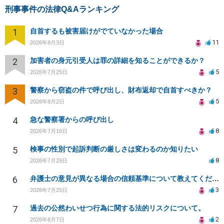
刑事事件の法律Q&Aランキング
1
自首するも被害届けがでていなかった場合
11
2026年8月3日
2
加害者の身元引受人は罪の詳細を知ることができるか？
5
2026年7月25日
3
警察から窃盗の件で呼び出し、財布返却で自首すべきか？
5
2026年8月2日
4
急な警察署からの呼び出し
8
2026年7月16日
5
検事の性別で起訴判断の厳しさは変わるのか知りたい
8
2026年7月29日
6
弁護士の意見が異なる場合の信頼基準について教えてください
3
2026年7月25日
7
過去の公然わいせつ行為に関する法的リスクについて。
2
2026年8月7日