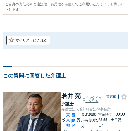
ご自身の責任のもと適法性・有用性を考慮してご利用いただくようお願いい
たします。
マイリストに入れる
この質問に回答した弁護士
若井 亮
東京都
インタビュ
ーを見る
弁護士
弁護士法人若井綜合法律事務所
東池袋駅
営業時間：00:00~
東
豊
23:55（土日祝
京
島
から徒歩5
|
都
区
日）
分