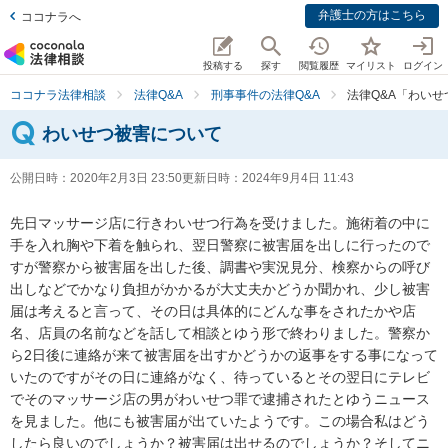
弁護士の方はこちら
ココナラへ
投稿する
探す
閲覧履歴
マイリスト
ログイン
ココナラ法律相談
法律Q&A
刑事事件の法律Q&A
法律Q&A「わい
わいせつ被害について
公開日時：
2020年2月3日 23:50
更新日時：
2024年9月4日 11:43
先日マッサージ店に行きわいせつ行為を受けました。施術着の中に
手を入れ胸や下着を触られ、翌日警察に被害届を出しに行ったので
すが警察から被害届を出した後、調書や実況見分、検察からの呼び
出しなどでかなり負担がかかるが大丈夫かどうか聞かれ、少し被害
届は考えると言って、その日は具体的にどんな事をされたかや店
名、店員の名前などを話して相談とゆう形で終わりました。警察か
ら2日後に連絡が来て被害届を出すかどうかの返事をする事になって
いたのですがその日に連絡がなく、待っているとその翌日にテレビ
でそのマッサージ店の男がわいせつ罪で逮捕されたとゆうニュース
を見ました。他にも被害届が出ていたようです。この場合私はどう
したら良いのでしょうか？被害届は出せるのでしょうか？そしてニ