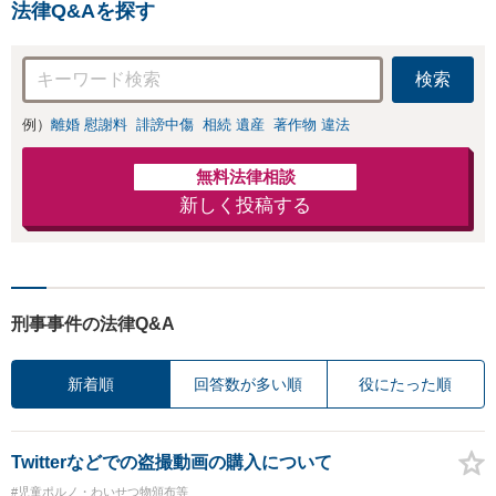
手であっても毅然
法律Q&Aを探す
と対応します。お
まかせください。
検索
例）
離婚 慰謝料
誹謗中傷
相続 遺産
著作物 違法
無料法律相談
新しく投稿する
刑事事件の法律Q&A
新着順
回答数が多い順
役にたった順
Twitterなどでの盗撮動画の購入について
#児童ポルノ・わいせつ物頒布等