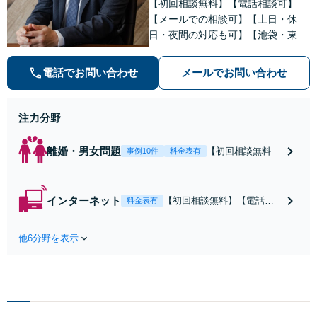
【初回相談無料】【電話相談可】
【メールでの相談可】【土日・休
日・夜間の対応も可】【池袋・東池
袋2駅利用可】風俗トラブル・男女
トラブル・刑事事件を中心に「個
電話でお問い合わせ
メールでお問い合わせ
人」の方からのご相談・ご依頼を幅
広くお受けしております。お気軽に
お問い合わせください。
注力分野
離婚・男女問題
【初回相談無料】
事例10件
料金表有
【電話相談可】
【即日介入可】
【夜間対応可】
インターネット
【初回相談無料】【電話相
料金表有
【池袋・東池袋2
談可】【夜間対応可】【池
駅利用可】風俗・
袋・東池袋2駅利用可】爆サ
出会い系・ホス
他6分野を表示
イ・5ch・ホスラブ等の掲示
ト・不倫・ストー
板やネット上の悪口、誹謗
カー・DV・離婚
中傷の削除等、拡散防止に
等、男女が絡むあ
向けてスピード最優先で対
らゆるトラブルを
応します！即日対応可能。
解決へ！どんな相
まずはご連絡ください。