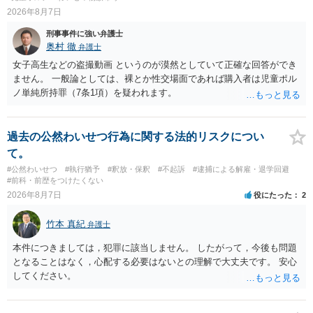
2026年8月7日
刑事事件に強い弁護士
奥村 徹
弁護士
女子高生などの盗撮動画 というのが漠然としていて正確な回答ができ
ません。 一般論としては、裸とか性交場面であれば購入者は児童ポル
ノ単純所持罪（7条1項）を疑われます。
過去の公然わいせつ行為に関する法的リスクについ
て。
#公然わいせつ
#執行猶予
#釈放・保釈
#不起訴
#逮捕による解雇・退学回避
#前科・前歴をつけたくない
2026年8月7日
役にたった
2
竹本 真紀
弁護士
本件につきましては，犯罪に該当しません。 したがって，今後も問題
となることはなく，心配する必要はないとの理解で大丈夫です。 安心
してください。