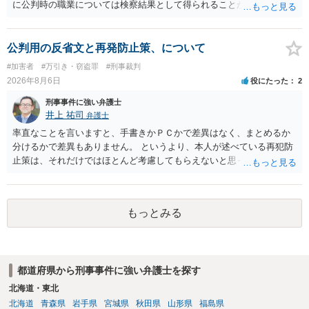
に公判時の職業については検察結果として得られることが通常です。
公判用の反省文と再発防止策、について
#加害者
#万引き・窃盗罪
#刑事裁判
2026年8月6日
役にたった
2
刑事事件に強い弁護士
井上 祐司
弁護士
率直なことを言いますと、手書きかＰＣかで差異はなく、まとめるか
分けるかで差異もありません。 というより、本人が述べている再犯防
止策は、それだけではほとんど考慮してもらえないと思った方が良い
です。 提出するのであれば、 ・具体的に自身が受けているプログラム
やカウンセリング・治療の内容 ・利用している再犯防止策（例えば保
護観察所と連携した職業支援の内容や具体的な就労・監督状況） ・監
もっとみる
督者の証言 など、証拠で担保された客観性と実現可能性があるもので
なければあまり意味がありません。 もともと執行猶予が狙える事案で
あれば本人の反省の言葉だけで十分であり、実刑となるか微妙な事案
では、本人が再発防止策をいくら述べてもほとんど効果は望めないと
都道府県から刑事事件に強い弁護士を探す
いうのが実感です。
北海道・東北
北海道
青森県
岩手県
宮城県
秋田県
山形県
福島県