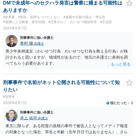
DMで未成年へのセクハラ発言は警察に捕まる可能性は
ありますか
#加害者
#前科・前歴をつけたくない
#逮捕や勾留の阻止・準抗告
#逮捕による解雇・退学回避
#児童ポルノ・わいせつ物頒布等
#不起訴
2026年8月7日
刑事事件に強い弁護士
奥村 徹
弁護士
青少年条例違反（わいせつ行為 わいせつな行為を教える行為）が検
討されると思いますが、地域性があるので、地元の弁護士に条例を調
べてもらう必要があります。
刑事事件で名前がネット公開される可能性について知
りたい
#加害者
2026年8月7日
役にたった
1
刑事事件に強い弁護士
井上 祐司
弁護士
東京に限らず、ある程度の規模の事件で被告人となってメディア報道
の対象となった場合、罪名と年齢（生年月日ではありません）、さら