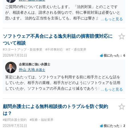
ご質問の件についてお答えいたします。 「法的対策」とのことです
が、相談者さんは、請求される側なので、特に事前対策は必要ないと
思います。 法的な正当性を主張しても、相手には響きません。そもそ
も、法的正当性が薄いことは相手も分かっていますので。 相手方が法
的手段として裁判（おそらく少額訴訟）をするかどうかの問題ですの
で、訴訟を提起してきたら粛々と対応することになります。 少額訴訟
ソフトウェア不具合による逸失利益の損害賠償対応に
は、１人（１社）年間１０回までしかできないので、こちらが毅然と
ついて相談
支払いを拒否すれば、少額訴訟を提起する可能性は、低いものと思わ
#スタートアップ・新規事業
#不祥事対応
#IT・通信業界
れます。 ただ、裁判を東京などの遠隔地で起こされますと、対応する
2026年7月31日
役にたった
6
だけで費用がかかりますので、難しいところです。 当事者での対応で
すと、押し負けて支払うかもと考えますので、弁護士に依頼するなど
企業法務に強い弁護士
して対応をすれば、より裁判をしてくる可能性は減りますが、当然費
外山 大地
弁護士
用がかかります。 毅然と拒否して後は裁判するならしてくださいの対
算定にあたっては、ソフトウェアを利用する前に相手方とどんな話を
応、弁護士に依頼して同様の対応、裁判してきたら、従業員にて粛々
していたか、相手方の業種、相手方がどのようにソフトウェアを活用
と対応のどれかを選択することになります。 以上、ご参考まで。
していたか、ソフトウェアの不具合により減るであろう相手方の将来
の収入がどの程度得られる見込みであったか等、精査する必要があり
ます。 すでに王先生からも回答されている通り、最寄りの弁護士に相
談されることをお勧めします。
顧問弁護士による無料相談後のトラブルを防ぐ契約
は？
#顧問弁護士契約
#医療・福祉業界
2026年7月31日
役にたった
2