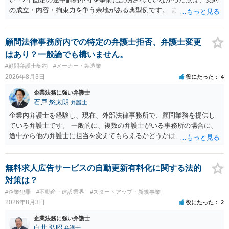
の成立・内容・拘束力を争う余地がある典型例です。 まずは、運営と
のやり取り、規約のスクショ等の証拠を集めて、弁護士に相談されて
みてはいかがでしょうか。 また同時並行で（もしまだされていないの
であれば）書面で退所意思の明確化はしておくべきだと考えます。
顧問法律事務所内での特定の弁護士拒否、弁護士変更
はあり？一般論でも構いません。
#顧問弁護士契約
#メーカー・製造業
2026年8月3日
役にたった
4
企業法務に強い弁護士
石戸 悠太朗
弁護士
企業内弁護士を経験し、現在、外部法律事務所で、顧問業務を提供し
ている弁護士です。 一般的に、複数の弁護士がいる事務所の場合に、
途中から他の弁護士に担当を変えてもらえるかどうかは、当該事務所
の代表の判断に委ねられています。 もっとも、代表としても、依頼者
が不満を抱いている弁護士を担当にすることは望ましくないため、別
の弁護士に変更するのが通常でしょう。それでも、担当弁護士を変え
無料求人広告サービスの自動更新有料化に関する法的
てくれない場合は、他の弁護士の担当案件が一般で担当を変えられな
対策は？
いなどの事情があるかと思います。 担当弁護士が変わらず、仕事内容
#企業犯罪
#不動産・建設業界
#スタートアップ・新規事業
も改善されない場合には、決済権限を持つ上司に相談し、顧問契約自
2026年8月3日
役にたった
2
体を見直すのが一番かと思います。
企業法務に強い弁護士
白井 弘昭
弁護士