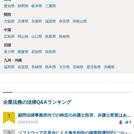
愛知県
静岡県
岐阜県
三重県
関西
大阪府
兵庫県
京都府
滋賀県
奈良県
和歌山県
中国
広島県
岡山県
山口県
鳥取県
島根県
四国
香川県
愛媛県
高知県
徳島県
九州・沖縄
福岡県
佐賀県
長崎県
熊本県
大分県
宮崎県
鹿児島県
沖縄県
企業法務の法律Q&Aランキング
1
顧問法律事務所内での特定の弁護士拒否、弁護士変更はあり？一般論でも構いません。
4
2026年8月3日
2
ソフトウェア不具合による逸失利益の損害賠償対応について相談