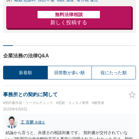
無料法律相談
新しく投稿する
企業法務の法律Q&A
新着順
回答数が多い順
役にたった順
事務所との契約に関して
#契約書作成・リーガルチェック
#芸能・エンタメ業界
#被害者
2026年8月6日
王 宣麟
弁護士
結論から言うと、弁護士の相談対象です。 契約書が交付されていな
い・2年固定の途中解約不可を事前に説明されていなかった点は、契約