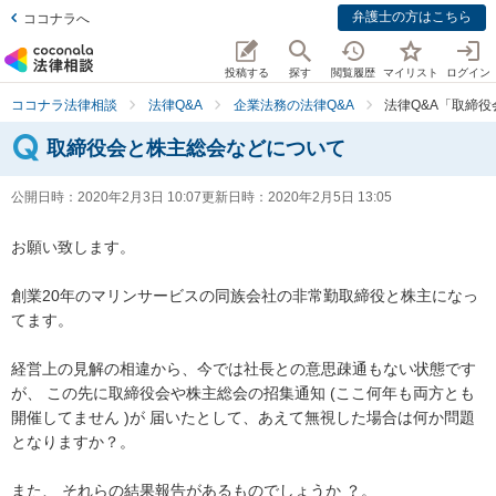
弁護士の方はこちら
ココナラへ
投稿する
探す
閲覧履歴
マイリスト
ログイン
ココナラ法律相談
法律Q&A
企業法務の法律Q&A
法律Q&A「取締
取締役会と株主総会などについて
公開日時：
2020年2月3日 10:07
更新日時：
2020年2月5日 13:05
お願い致します。

創業20年のマリンサービスの同族会社の非常勤取締役と株主になっ
てます。

経営上の見解の相違から、今では社長との意思疎通もない状態です
が、 この先に取締役会や株主総会の招集通知 (ここ何年も両方とも
開催してません )が 届いたとして、あえて無視した場合は何か問題
となりますか？。

また、 それらの結果報告があるものでしょうか ？。
