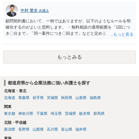
中村 繁史
弁護士
顧問契約書において、一例ではありますが、以下のようなルールを明
確化するのがよいと思料します。 ・無料相談の適用範囲を「1回につ
き〇分まで」「同一案件につき〇回まで」などと定める。 ・無料相談
の範囲を超える継続的な質疑応答やメール対応は原則として受け付け
ず、継続して対応する場合は「個別受任（有料契約）」が必要であ
る。 ・無料相談から個別の事件処理へ移行する場合は、弁護士と従業
もっとみる
員との間で必ず個別の委任契約書を締結し、着手金や報酬等の費用体
系を事前に明示する手続を義務付ける。 相談料が無料であっても、法
律相談という法的サービスを提供する以上、弁護士は善良な管理者の
注意をもって対応する義務（善管注意義務）を負うものと思料しま
都道府県から企業法務に強い弁護士を探す
す。したがって、著しく不誠実な対応、放置、あるいは誤った不当な
回答を繰り返したような場合には、弁護士法上の誠実義務違反や品位
北海道・東北
保持違反（弁護士法56条1項）として、弁護士会の懲戒対象となり得る
北海道
青森県
岩手県
宮城県
秋田県
山形県
福島県
との理解でよいと考えます。 新たな法律事務所を探す手段について
関東
は、このウェブサイトで探す方法のほか、弁護士会や法律事務所に直
東京都
神奈川県
千葉県
埼玉県
茨城県
栃木県
群馬県
接問い合わせをする方法もあり得ると存じます。
北陸・甲信越
新潟県
長野県
山梨県
石川県
富山県
福井県
東海