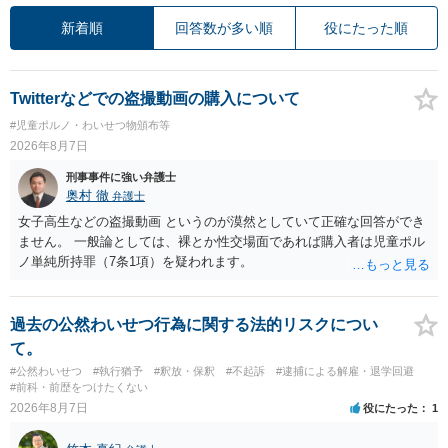
新着順
回答数が多い順
役にたった順
Twitterなどでの盗撮動画の購入について
#児童ポルノ・わいせつ物頒布等
2026年8月7日
刑事事件に強い弁護士
奥村 徹
弁護士
女子高生などの盗撮動画 というのが漠然としていて正確な回答ができ
ません。 一般論としては、裸とか性交場面であれば購入者は児童ポル
ノ単純所持罪（7条1項）を疑われます。
過去の公然わいせつ行為に関する法的リスクについ
て。
#公然わいせつ
#執行猶予
#釈放・保釈
#不起訴
#逮捕による解雇・退学回避
#前科・前歴をつけたくない
2026年8月7日
役にたった
1