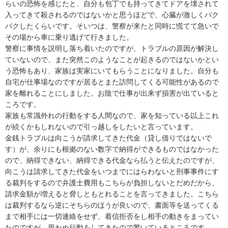
らいの恐怖を感じたと、自分も包丁でも持ってきてドアを壊されて
入ってきて殺されるのではないかと思うほどで、心臓が激しくバク
バクしたくらいです。そいつは、警察が来たと同時に慌てて急いで
その場から車に乗り逃げて行きました。

警察に事情を説明し落ち着いたのですが、トラブルの原因が解決し
ていないので、また突然このようなことが起きるのではないかとい
う恐怖もあり、家族は実家にいてもらうことになりました。自分も
自宅が仕事場なのですが居るとまた訪問してくる可能性があるので
家を離れることにしました。お陰で仕事が出来ず損害が出ていると
ころです。

家族も常識外れの行動をする人間なので、家を知っている以上これ
が続くかもしれないので引っ越しをしたいと言っています。

金銭トラブルは向こうが請求してきた代金（貸し借りではないで
す）が、余りにも根拠のない数字で納得ができるものではなかった
ので、納得できない、納得できる代金なら払うと伝えたのですが、
向こうは請求してきた代金をいつまでにはらわないと刑事事件にす
る裁判をするので弁護士費用もこちらが負担しないとだめだから、
請求金額が増えると脅しともとれることを言ってきました。こちら
は裁判するなら逆にそちらのほうが良いので、書面等を送ってくる
まで相手には一切連絡をせず、着信拒否をし相手の動きをまってい
たのですが、思わぬ行動をしてきたので驚いているところです。
