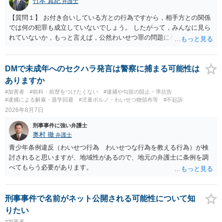
竹本 真紀
弁護士
【質問１】 お付き合いしている方との行為ですから，相手方との関係
では何の犯罪も成立していないでしょう。 したがって，みんなに見ら
れていないか，もっと言えば，公然わいせつ罪の問題にならないかの
話だと思います。 公然わいせつ罪では，まず，公然性が必要です。 公
然性は，不特定又は多数の方が認識できる状態か否かで判断されま
す。 本件は，車の中という閉鎖された空間で行っており，不特定又は
DMで未成年へのセクハラ発言は警察に捕まる可能性は
多数の方が認識するのは困難な状態ですから，公然性はないと思いま
ありますか
す。 また，意図的に示そうとする故意が必要ですが，本件では，通過
#加害者
#前科・前歴をつけたくない
#逮捕や勾留の阻止・準抗告
する車両があると服を着ている（わいせつな状態をなくしている）の
#逮捕による解雇・退学回避
#児童ポルノ・わいせつ物頒布等
#不起訴
ですから，むしろ見られないようにしており，故意が認められること
2026年8月7日
はありません。 以上より，公然わいせつ罪には該当しませんから，捜
刑事事件に強い弁護士
査の対象になることはありません。 警察から連絡がくることもないで
奥村 徹
弁護士
しょう。 【質問２】 見せようと思っていないことは，服を着たりする
行為から明らかです。したがいまして，注意を受けることさえありま
青少年条例違反（わいせつ行為 わいせつな行為を教える行為）が検
せん。まして，刑罰として罰せられることもありません。 【質問３】
討されると思いますが、地域性があるので、地元の弁護士に条例を調
以上のように犯罪の嫌疑が否定されますから，逮捕勾留される可能性
べてもらう必要があります。
はありません。その理由がないのです。 【質問４】 起訴猶予は，犯罪
が成立することが前提ですので，不起訴とする理由としても前提を欠
いています。不起訴にするにしても，不起訴の可能性はありません。
刑事事件で名前がネット公開される可能性について知
あえて不起訴の理由を挙げるなら，「嫌疑不十分」か「嫌疑なし」で
りたい
す。
#加害者