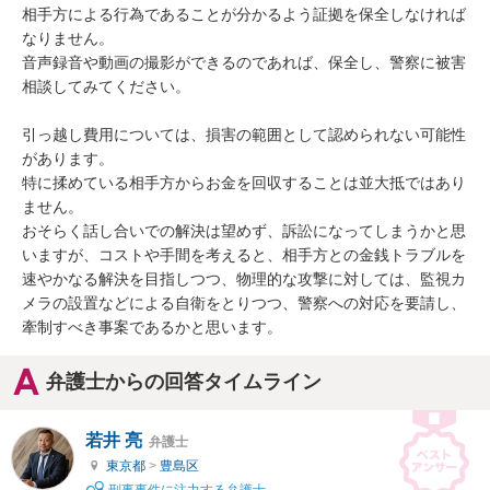
相手方による行為であることが分かるよう証拠を保全しなければ
なりません。

音声録音や動画の撮影ができるのであれば、保全し、警察に被害
相談してみてください。

引っ越し費用については、損害の範囲として認められない可能性
があります。

特に揉めている相手方からお金を回収することは並大抵ではあり
ません。

おそらく話し合いでの解決は望めず、訴訟になってしまうかと思
いますが、コストや手間を考えると、相手方との金銭トラブルを
速やかなる解決を目指しつつ、物理的な攻撃に対しては、監視カ
メラの設置などによる自衛をとりつつ、警察への対応を要請し、
牽制すべき事案であるかと思います。
弁護士からの回答タイムライン
若井 亮
弁護士
東京都
>
豊島区
刑事事件に注力する弁護士