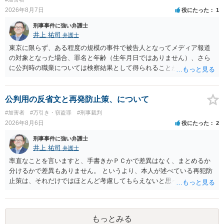
2026年8月7日
役にたった
1
刑事事件に強い弁護士
井上 祐司
弁護士
東京に限らず、ある程度の規模の事件で被告人となってメディア報道
の対象となった場合、罪名と年齢（生年月日ではありません）、さら
に公判時の職業については検察結果として得られることが通常です。
公判用の反省文と再発防止策、について
#加害者
#万引き・窃盗罪
#刑事裁判
2026年8月6日
役にたった
2
刑事事件に強い弁護士
井上 祐司
弁護士
率直なことを言いますと、手書きかＰＣかで差異はなく、まとめるか
分けるかで差異もありません。 というより、本人が述べている再犯防
止策は、それだけではほとんど考慮してもらえないと思った方が良い
です。 提出するのであれば、 ・具体的に自身が受けているプログラム
やカウンセリング・治療の内容 ・利用している再犯防止策（例えば保
護観察所と連携した職業支援の内容や具体的な就労・監督状況） ・監
もっとみる
督者の証言 など、証拠で担保された客観性と実現可能性があるもので