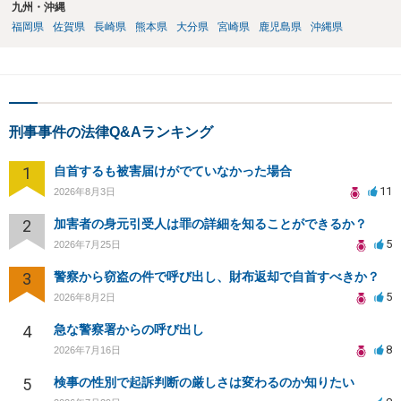
九州・沖縄
福岡県
佐賀県
長崎県
熊本県
大分県
宮崎県
鹿児島県
沖縄県
刑事事件の法律Q&Aランキング
1
自首するも被害届けがでていなかった場合
11
2026年8月3日
2
加害者の身元引受人は罪の詳細を知ることができるか？
5
2026年7月25日
3
警察から窃盗の件で呼び出し、財布返却で自首すべきか？
5
2026年8月2日
4
急な警察署からの呼び出し
8
2026年7月16日
5
検事の性別で起訴判断の厳しさは変わるのか知りたい