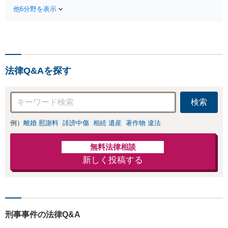
袋・東池袋2駅利用可】爆サ
出会い系・ホス
他6分野を表示
イ・5ch・ホスラブ等の掲示
ト・不倫・ストー
板やネット上の悪口、誹謗
カー・DV・離婚
中傷の削除等、拡散防止に
等、男女が絡むあ
向けてスピード最優先で対
らゆるトラブルを
応します！即日対応可能。
解決へ！どんな相
まずはご連絡ください。
手であっても毅然
法律Q&Aを探す
と対応します。お
まかせください。
検索
例）
離婚 慰謝料
誹謗中傷
相続 遺産
著作物 違法
無料法律相談
新しく投稿する
刑事事件の法律Q&A