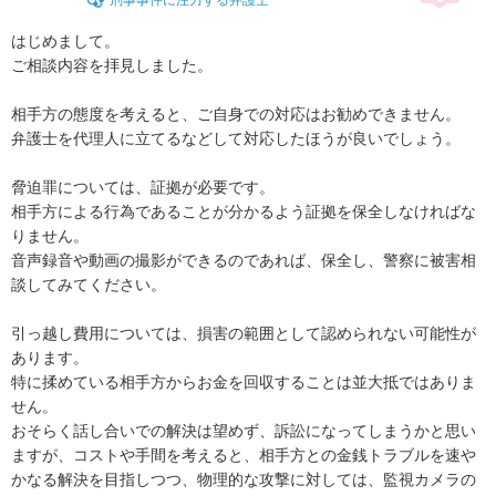
はじめまして。

ご相談内容を拝見しました。

相手方の態度を考えると、ご自身での対応はお勧めできません。

弁護士を代理人に立てるなどして対応したほうが良いでしょう。

脅迫罪については、証拠が必要です。

相手方による行為であることが分かるよう証拠を保全しなければな
りません。

音声録音や動画の撮影ができるのであれば、保全し、警察に被害相
談してみてください。

引っ越し費用については、損害の範囲として認められない可能性が
あります。

特に揉めている相手方からお金を回収することは並大抵ではありま
せん。

おそらく話し合いでの解決は望めず、訴訟になってしまうかと思い
ますが、コストや手間を考えると、相手方との金銭トラブルを速や
かなる解決を目指しつつ、物理的な攻撃に対しては、監視カメラの