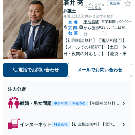
若井 亮
東京都
インタビュ
ーを見る
弁護士
弁護士法人若井綜合法律事務所
東池袋駅
営業時間：00:00~
東
豊
23:55（土日祝
京
島
から徒歩5
|
都
区
日）
分
【初回相談無料】【電話相談可】
【メールでの相談可】【土日・休
日・夜間の対応も可】【池袋・東池
袋2駅利用可】風俗トラブル・男女
トラブル・刑事事件を中心に「個
電話でお問い合わせ
メールでお問い合わせ
人」の方からのご相談・ご依頼を幅
広くお受けしております。お気軽に
お問い合わせください。
注力分野
離婚・男女問題
【初回相談無料】
事例10件
料金表有
【電話相談可】
【即日介入可】
【夜間対応可】
インターネット
【初回相談無料】【電話相
料金表有
【池袋・東池袋2
談可】【夜間対応可】【池
駅利用可】風俗・