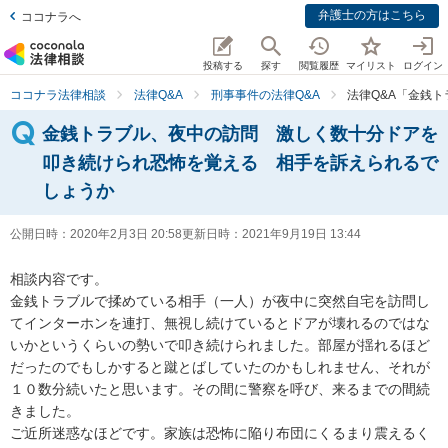
弁護士の方はこちら
ココナラへ
投稿する
探す
閲覧履歴
マイリスト
ログイン
ココナラ法律相談
法律Q&A
刑事事件の法律Q&A
法律Q&A「金銭
金銭トラブル、夜中の訪問 激しく数十分ドアを
叩き続けられ恐怖を覚える 相手を訴えられるで
しょうか
公開日時：
2020年2月3日 20:58
更新日時：
2021年9月19日 13:44
相談内容です。

金銭トラブルで揉めている相手（一人）が夜中に突然自宅を訪問し
てインターホンを連打、無視し続けているとドアが壊れるのではな
いかというくらいの勢いで叩き続けられました。部屋が揺れるほど
だったのでもしかすると蹴とばしていたのかもしれません、それが
１０数分続いたと思います。その間に警察を呼び、来るまでの間続
きました。

ご近所迷惑なほどです。家族は恐怖に陥り布団にくるまり震えるく