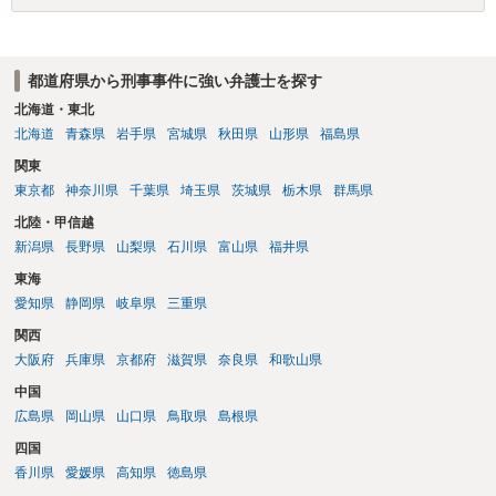
なければあまり意味がありません。 もともと執行猶予が狙える事案で
あれば本人の反省の言葉だけで十分であり、実刑となるか微妙な事案
では、本人が再発防止策をいくら述べてもほとんど効果は望めないと
都道府県から刑事事件に強い弁護士を探す
いうのが実感です。
北海道・東北
北海道
青森県
岩手県
宮城県
秋田県
山形県
福島県
関東
東京都
神奈川県
千葉県
埼玉県
茨城県
栃木県
群馬県
北陸・甲信越
新潟県
長野県
山梨県
石川県
富山県
福井県
東海
愛知県
静岡県
岐阜県
三重県
関西
大阪府
兵庫県
京都府
滋賀県
奈良県
和歌山県
中国
広島県
岡山県
山口県
鳥取県
島根県
四国
香川県
愛媛県
高知県
徳島県