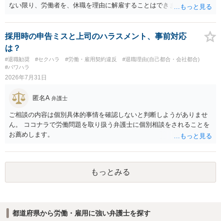
す。 争点は、契約類型が雇用か業務委託か、実態として労働者性があ
ない限り、労働者を、休職を理由に解雇することはできません（労働
るか、解除事由が双方にどう定められているか、違約金の算定根拠が
基準法19条）。 会社の就業規則にて定められている休職期間及び休職
合理的か、という複数論点に分かれます。契約前なら、交渉のパワー
期間満了による退職は、業務労災への適用はありませんので、ご安心
バランスの問題もありますが、修正余地があるうえ、後から争うより
ください。 仮に会社が打切り補償をせずに解雇した場合は、不当解雇
採用時の申告ミスと上司のハラスメント、事前対応
コストを抑えやすいので、資料等を持参の上弁護士に確認されること
に当たります。 ＞労災の休業補償と、所得補償保険の保険金とは別
は？
をお勧めします。 ・事務所側の解除でも、解除理由によってはタレン
に、受け取れる金銭はありますでしょうか？ 業務労災の場合は、会社
#退職勧奨
#セクハラ
#労働・雇用契約違反
#退職理由(自己都合・会社都合)
ト側に損害賠償が発生する建付けになっていることはあります。ただ
の安全配慮義務違反が認められると解されますので、会社の損害賠償
#パワハラ
し、事務所側が一方的に解除したのにタレントへ違約金を課す設計
責任（治療費、通院慰謝料、入院費、入院慰謝料、後遺障害慰謝料、
2026年7月31日
は、合理性や対価性を欠くとして争いやすいです。逆に、タレント側
逸失利益等）が認められる可能性が高いと思われます。 また、業務労
の重大な契約違反がある場合は、実損害の範囲で請求される可能性は
災での第三者行為傷害（同僚の不注意等による事故）の場合は、当該
匿名A
弁護士
あります。
第三者の賠償責任も考えられます。 労災で支払われた分は、損害額か
ら控除（損益相殺）されますが、それを超えた部分は、会社もしく
ご相談の内容は個別具体的事情を確認しないと判断しようがありませ
は、第三者から支払ってもらうことになります。 会社等との交渉が必
ん。 ココナラで労働問題を取り扱う弁護士に個別相談をされることを
要になると思います（良い会社でしたら、自ら話してくると思います
お薦めします。
が・・・）。極めて専門的な話ですので、詳細もしくは対応を最寄り
の弁護士にご相談ください。 以上、ご参考まで。
もっとみる
都道府県から労働・雇用に強い弁護士を探す