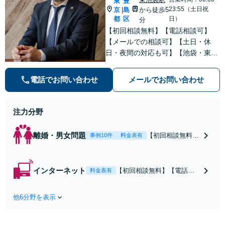
東
豊
23:55（土日祝
京
島
から徒歩5
|
都
区
日）
分
【初回相談無料】【電話相談可】
【メールでの相談可】【土日・休
日・夜間の対応も可】【池袋・東池
袋2駅利用可】風俗トラブル・男女
トラブル・刑事事件を中心に「個
電話でお問い合わせ
メールでお問い合わせ
人」の方からのご相談・ご依頼を幅
広くお受けしております。お気軽に
お問い合わせください。
注力分野
離婚・男女問題
【初回相談無料】
事例10件
料金表有
【電話相談可】
【即日介入可】
【夜間対応可】
インターネット
【初回相談無料】【電話相
料金表有
【池袋・東池袋2
談可】【夜間対応可】【池
駅利用可】風俗・
袋・東池袋2駅利用可】爆サ
出会い系・ホス
他6分野を表示
イ・5ch・ホスラブ等の掲示
ト・不倫・ストー
板やネット上の悪口、誹謗
カー・DV・離婚
中傷の削除等、拡散防止に