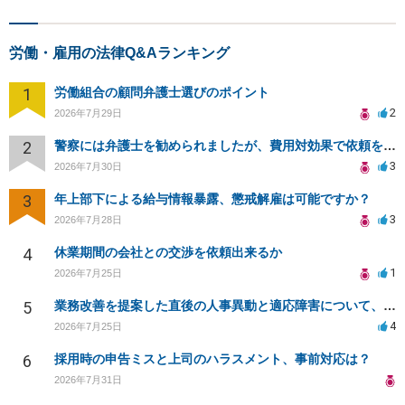
労働・雇用の法律Q&Aランキング
1
労働組合の顧問弁護士選びのポイント
2
2026年7月29日
2
警察には弁護士を勧められましたが、費用対効果で依頼をすることを躊躇しています。
3
2026年7月30日
3
年上部下による給与情報暴露、懲戒解雇は可能ですか？
3
2026年7月28日
4
休業期間の会社との交渉を依頼出来るか
1
2026年7月25日
5
業務改善を提案した直後の人事異動と適応障害について、法的に問題があるか相談したいです。
4
2026年7月25日
6
採用時の申告ミスと上司のハラスメント、事前対応は？
2026年7月31日