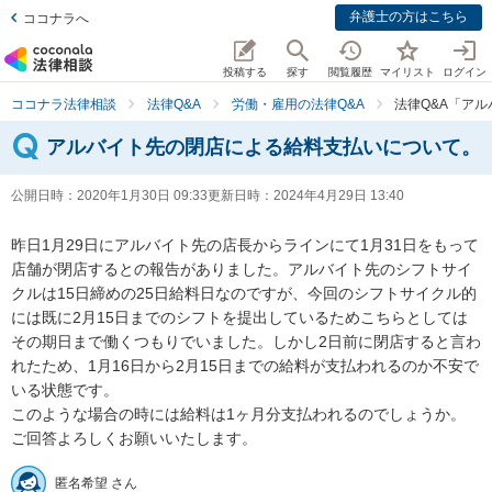
弁護士の方はこちら
ココナラへ
投稿する
探す
閲覧履歴
マイリスト
ログイン
ココナラ法律相談
法律Q&A
労働・雇用の法律Q&A
法律Q&A「ア
アルバイト先の閉店による給料支払いについて。
公開日時：
2020年1月30日 09:33
更新日時：
2024年4月29日 13:40
昨日1月29日にアルバイト先の店長からラインにて1月31日をもって
店舗が閉店するとの報告がありました。アルバイト先のシフトサイ
クルは15日締めの25日給料日なのですが、今回のシフトサイクル的
には既に2月15日までのシフトを提出しているためこちらとしては
その期日まで働くつもりでいました。しかし2日前に閉店すると言わ
れたため、1月16日から2月15日までの給料が支払われるのか不安で
いる状態です。

このような場合の時には給料は1ヶ月分支払われるのでしょうか。

ご回答よろしくお願いいたします。
匿名希望 さん