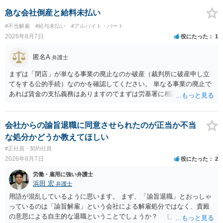
急な会社倒産と給料未払い
#不当解雇
#給与未払い
#アルバイト・パート
2026年8月7日
役にたった
1
匿名A
弁護士
まずは「閉店」が単なる事業の廃止なのか破産（裁判所に破産申し立
てをする公的手続）なのかを確認してください。 単なる事業の廃止で
あれば賃金の支払義務はありますのでまずは労基署に相談してくださ
い。破産申立てであれば破産手続きの中で破産管財人から（全額は難
しいかもしれませんが）賃金などの労働債権は他の債務より優先して
支払われます。ただし支払までにかなり時間がかかるでしょう。 さら
会社からの諭旨退職に同意させられたのが正当か不当
に、「独立行政法人労働者健康安全機構 」という公的機関が未払賃金
な処分かどうか教えてほしい
の立替事業を行っています。詳しくは、同機構の＜未払賃金立替払相
#正社員・契約社員
談コーナー＞ TEL 044-431-8663 相談時間：土日祝日を除く9:15～1
2026年8月7日
役にたった
2
7:00 に相談してみてください。同じように未払となった他の従業員の
方がいれば一緒に相談してみるといいでしょう。
労働・雇用に強い弁護士
浜田 宏
弁護士
用語が混乱しているように思います。 まず、「諭旨退職」とおっしゃ
っているのは「諭旨解雇」という会社による解雇処分ではなく、貴殿
の意思による自主的な退職ということでしょうか？ しかし、記載さ