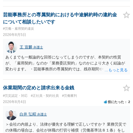
れた経緯からすると、事実上は解雇処分であると解する余地がありま
す。 その場合、解雇には客観的で合理的な理由が必要であり、かつ
解雇という処分が社会通念上相当と認められない限り、解雇は無効で
芸能事務所との専属契約における中途解約時の違約金
す。 結局、貴殿のネット炎上の内容や原因、勤務先に与えた影響な
について相談したいです
どを具体的に検討しなければ、何とも申し上げることができません。
#労働・雇用契約違反
また、育児休業法関係の問題もあるかもしれません。 ある程度労働
2026年8月5日
法に関する専門的な知識が必要な事案ですので、一度、お近くの弁護
士にご相談下さい。
王 宣麟
弁護士
あくまでも一般論的な回答になってしまうのですが、本契約の性質
が、「雇用契約」なのか「業務委託契約」なのかにより大きく結論が
変わります。 ・芸能事務所の専属契約では、残存期間や報酬額、投下
コストを基準に違約金や損害金を設定する例はあります。ただし、実
務上よくあるからといって当然に適法という意味ではなく、実際の損
害との対応関係や合理性が重要です。 ・違約金に上限がなくても、常
休業期間の定めと請求出来る金銭
に有効になるわけではありません。契約が労働契約に近い実態なら労
#労災認定・対応
#正社員・契約社員
#労働審判
基法16条で無効となる余地があり、そうでなくても、金額が事務所の
2026年8月4日
役にたった
2
損害と比べて過大なら無効や減額が争点になります。 ・契約前の修正
交渉は一般的です。 交渉の方向としては、上限額を設ける、実損害ベ
白井 弘昭
弁護士
ースにする、算定根拠を明確化する、違約金ではなく「合理的な実
費・未回収費用のみ」に限定する、などが典型です。 ・弁護士に契約
＞会社の内規より、法律が優先する理解で正しいですか？ 業務労災で
前に契約書の内容をレビューしてもらう価値は十分にあると思われま
の休職の場合は、会社が休職の打切り補償（労働基準法８１条）をし