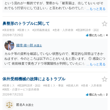
という流れが一般的ですが、警察から「被害届は、出してもいいがそ
れでもう打切りにしてほしい」と言われているのでしたら、あまり結
論は変わらないかもしれないですね。 所轄の警察を飛び越えて、直接
検察庁に訴えるのもありかもしれないですが、実際に捜査をするの
は、結局所轄だと思われますので、やはり結論は変わらないかもしれ
鼻整形のトラブルに関して
ないです。 一度、最寄りの「刑事に強い」とうたっている弁護士に相
#美容整形
#医療ミス
#説明義務違反
#患者・入所者側
#慰謝料請求・訴訟
談してみてはいかがでしょうか。 以上、ご参考まで。
2026年7月29日
役にたった
4
國増 雄一郎
弁護士
カルテ等の資料を確認していない状態なので、断定的な回答はできか
ねますが、今のところは以下のことがいえると思います。 ① 感染につ
いて 術前検査で黄色ブドウ球菌陽性が判明していたにもかかわらず、
予防的抗菌処置を行わずに手術を施行したことについて、当時の標準
的な医療水準に照らして相当でないと判断された場合には、相手方の
過失が認められる可能性があります。 当時の標準的な医療水準につい
体外受精機械の故障によるトラブル
ては、リサーチの必要性があると思います。 ② 肋軟骨採取について
#医療ミス
#慰謝料請求・訴訟
#検査ミス・事故
#産婦人科
#患者・入所者側
仮に左右でリスクが著しくことなるという事実が立証できるのであれ
#病院・介護サービス提供者側
ば、それに関する説明や選択の機会が与えられなかったことは、説明
2026年7月23日
役にたった
2
義務違反にあたり、慰謝料が請求できる可能性があります。 ③ 鼻孔縁
挙上について 施術内容に「鼻孔緑挙上」が含まれる合意がある事実
匿名A
弁護士
と、それを相手方が勝手に取りやめた事実を立証できれば、債務不履