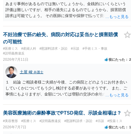
行責任を追及できる可能性があります。 また術中の変更可能性に関す
あまり事例があるものでは無いでしょうから、金銭的にいくらという
る事前の説明がなされていないのであれば、説明義務違反にあたり、
評価は難しいですが、相手の過失によるものでしょうから、損害賠償
これについても損害賠償請求できる可能性があります。 詳しくは、術
請求は可能でしょう。 その医師に保管や採卵で払って費用の返金＋α
前説明書や同意書の内容を精査する必要があります。 なお、請求書に
（ここがいくらになるか、相場はわかりませんが）の請求になるかと
鼻孔緑挙上が実施内容として記載されている事実は、施術内容に鼻孔
思います。
緑挙上が含まれる合意がある事実を推認させる事実になると思われま
不妊治療で胚の紛失、病院の対応は妥当かと損害賠償
す。 ④当初の手術費用の返金や、他院での修正手術費用についても補
の可能性
償を求めることが可能かについて 上記①〜③で記載された相手方の過
#医療ミス
#産婦人科
#慰謝料請求・訴訟
#示談
#手術ミス・事故
失又は債務不履行（他に過失又は債務不履行がある場合はそれも含
#説明義務違反
む）が認定され、それらと損害（当初の手術費用や他院での修正手術
2026年7月11日
役にたった
2
費用）との間に相当因果関係が認められる場合は、補償を求めること
は可能です。 以上です。 何かあればご連絡ください。
土屋 峻
弁護士
１ 結論 ご相談者様ご夫婦が今後、この病院とどのようにお付き合い
していくかについてもう少し検討する必要がありそうです。 また、ご
事情にもよりますが、金額については増額の交渉の余地がありそうで
す。 ２ 理由 グレード４ＢＡの胚盤胞が失われたということで、病院
への不信感や失望のお気持ちがあろうかと存じます。他方で、「今後
の採卵・培養・凍結工程で、今回関わった培養士を自分たちの治療に
美容医療施術の麻酔事故でPTSD発症、示談金相場は？
関与させないよう求める」ご意向があるのであれば、今後この病院で
#美容整形
#医療ミス
#説明義務違反
#慰謝料請求・訴訟
#示談
#投薬ミス
の不妊治療を継続するお考えがあるように思われます。仮に、今後も
2026年7月7日
役にたった
1
この病院での不妊治療を継続するのであれば、解決の方法として訴訟