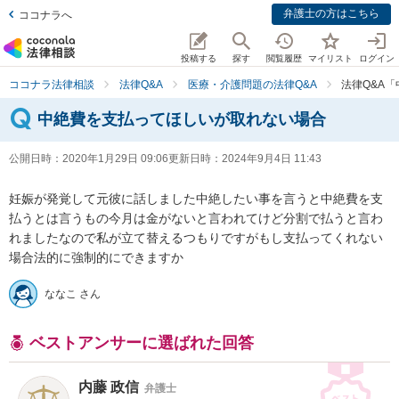
弁護士の方はこちら
ココナラへ
投稿する
探す
閲覧履歴
マイリスト
ログイン
ココナラ法律相談
法律Q&A
医療・介護問題の法律Q&A
法律Q&A
中絶費を支払ってほしいが取れない場合
公開日時：
2020年1月29日 09:06
更新日時：
2024年9月4日 11:43
妊娠が発覚して元彼に話しました中絶したい事を言うと中絶費を支
払うとは言うもの今月は金がないと言われてけど分割で払うと言わ
れましたなので私が立て替えるつもりですがもし支払ってくれない
場合法的に強制的にできますか
ななこ さん
ベストアンサーに選ばれた回答
内藤 政信
弁護士