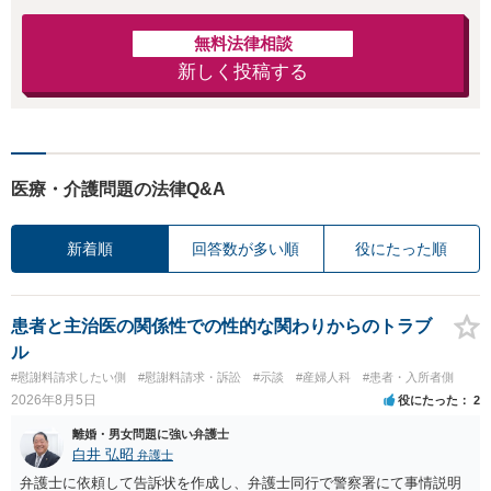
無料法律相談
新しく投稿する
医療・介護問題の法律Q&A
新着順
回答数が多い順
役にたった順
患者と主治医の関係性での性的な関わりからのトラブ
ル
#慰謝料請求したい側
#慰謝料請求・訴訟
#示談
#産婦人科
#患者・入所者側
2026年8月5日
役にたった
2
離婚・男女問題に強い弁護士
白井 弘昭
弁護士
弁護士に依頼して告訴状を作成し、弁護士同行で警察署にて事情説明