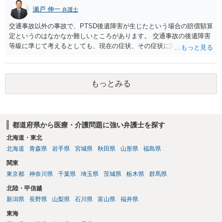
は選択しづらく、交渉ベースでの解決が望ましいでしょう。 その上
瀬戸 伸一
弁護士
で、病院の提案内容を検討すると、約５万３千円の内訳は、６個分の
培養・凍結費用の保険負担分とのことですから、今回失われた胚盤胞
交通事故以外の事故で、PTSD後遺障害が生じたという場合の賠償額算
のみならず、維持されている５個分の胚盤胞についても病院負担とし
定というのはなかなか難しいところがあります。 交通事故の後遺障害
ており、この点は病院の譲歩部分と評価できるでしょう（診療報酬点
等級に準じて考えるとしても、現在の症状、その症状に関する医療記
数K917参照）。 他方で、４ＢＡというグレードが高い胚盤胞の移植が
録、質問者様の事故前の年収額等の記録がないとなかなか判断でき
叶わなくなったことについては、慰謝料を主張したいところです。こ
ず、あっても、一定の検討をしないと算定は難しいと思いますので、
の点、ご相談者様ご夫婦、特に奥様のご年齢は、主張内容に影響を及
一般的には無料相談で確度の高い回答は得られないと思われます。 現
ぼす要因となるでしょう。すなわち、加齢による妊孕性の低下や治療
もっとみる
在の提案額で不満という場合、一般的には弁護士に依頼をして訴訟と
開始時43歳未満という保険適用の制約からすれば、ご年齢が高ければ
いう手続きをとったほうが、時間と手間はかかりますが、賠償額は多
（一つの基準としては40歳、43歳でしょうか）、グレード４ＢＡの胚
くなる傾向にありますので、お近くの弁護士に依頼をするとよいと思
盤胞を移植することができなかったことについての精神的苦痛の程度
われます。
がより大きくなると評価できるからです。 このように見積もられる慰
都道府県から医療・介護問題に強い弁護士を探す
謝料の金額が病院の譲歩部分よりも少ない、とはなかなかいえないで
北海道・東北
しょう。そうすると、金額については増額が見込まれるます。 以上述
北海道
青森県
岩手県
宮城県
秋田県
山形県
福島県
べましたが、不妊治療における通院頻度、通院のタイミングの限定性
や診察、侵襲等の身体への負荷等の様々な負担は、相当程度女性側の
関東
方が高いでしょう。奥様が（文面からご相談者様はご主人様と拝察し
東京都
神奈川県
千葉県
埼玉県
茨城県
栃木県
群馬県
ております。）この病院で不妊治療を継続されるご意向があるのか、
北陸・甲信越
をよく確認することが適切な解決に向かうためには重要だと考えま
新潟県
長野県
山梨県
石川県
富山県
福井県
す。
東海