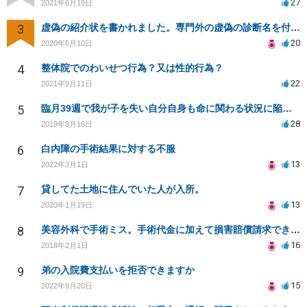
27
2021年6月19日
3
虚偽の紹介状を書かれました。専門外の虚偽の診断名を付けていますが不正にならないのでしょうか？
20
2020年6月10日
4
整体院でのわいせつ行為？又は性的行為？
22
2021年9月11日
5
臨月39週で我が子を失い自分自身も命に関わる状況に陥り病院側を訴える事が出来ますか？
28
2019年9月16日
6
白内障の手術結果に対する不服
13
2022年3月1日
7
貸してた土地に住んでいた人が入所。
13
2020年1月19日
8
美容外科で手術ミス。手術代金に加えて損害賠償請求できますか？
16
2018年2月1日
9
弟の入院費支払いを拒否できますか
15
2022年9月20日