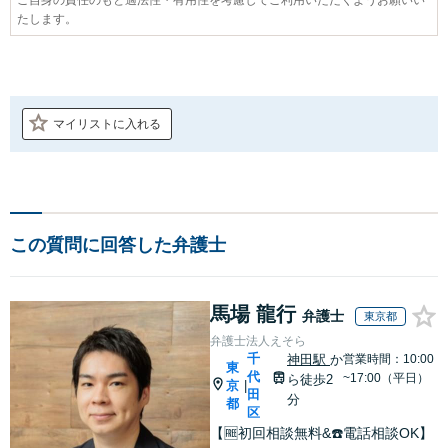
たします。
マイリストに入れる
この質問に回答した弁護士
馬場 龍行
弁護士
東京都
弁護士法人えそら
千
神田駅
か
営業時間：10:00
東
代
~17:00（平日）
ら徒歩2
京
|
田
分
都
区
【🆓初回相談無料&☎️電話相談OK】