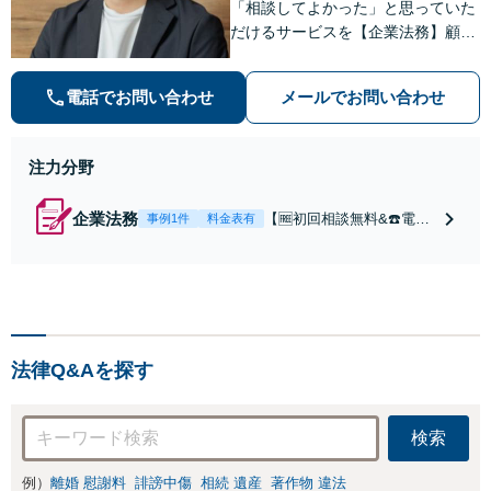
「相談してよかった」と思っていた
だけるサービスを【企業法務】顧問
契約月額9,800円〜。低コスト・縛
りなし・相談回数無制限を叶えた企
電話でお問い合わせ
メールでお問い合わせ
業法務プラン
注力分野
企業法務
【🆓初回相談無料&☎️電話
事例1件
料金表有
相談OK】顧問契約月額9,8
00円〜｜顧問契約300社以
上の豊富な実績！契約の縛
りなし／相談回数無制限／
低コストではじめられるサ
ブスク型企業法務。経験豊
法律Q&Aを探す
富な弁護士が丁寧に対応。
【神田駅4分】
検索
例）
離婚 慰謝料
誹謗中傷
相続 遺産
著作物 違法