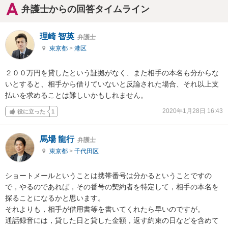
弁護士からの回答タイムライン
理崎 智英
弁護士
東京都
>
港区
２００万円を貸したという証拠がなく、また相手の本名も分からな
いとすると、相手から借りていないと反論された場合、それ以上支
払いを求めることは難しいかもしれません。
2020年1月28日 16:43
役に立った
1
馬場 龍行
弁護士
東京都
>
千代田区
ショートメールということは携帯番号は分かるということですの
で，やるのであれば，その番号の契約者を特定して，相手の本名を
探ることになるかと思います。

それよりも，相手が借用書等を書いてくれたら早いのですが。

通話録音には，貸した日と貸した金額，返す約束の日などを含めて