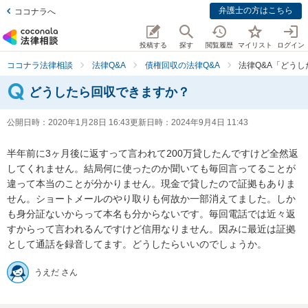
弁護士の方はこちら
ココナラへ
投稿する
探す
閲覧履歴
マイリスト
ログイン
ココナラ法律相談
法律Q&A
債権回収の法律Q&A
法律Q&A「どう
どうしたら回収できますか？
公開日時：
2020年1月28日 16:43
更新日時：
2024年9月4日 11:43
半年前に3ヶ月後に返すって言われて200万貸したんですけど全然返
してくれません。結局何に使ったのか聞いても毎回言ってることが
違って本当のことが分かりません。現金で貸したので証拠もありま
せん。ショートメールのやり取りも何故か一部消えてました。しか
も身分証ないからって本名も分からないです。毎回電話では近々返
すからって言われるんですけど信用なりません。因みに最近は証拠
として通話を録音してます。どうしたらいいのでしょうか。
うえだ さん