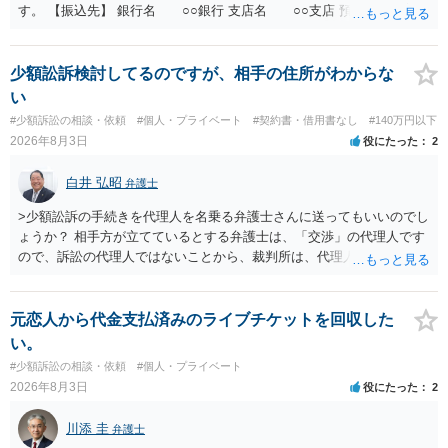
す。 【振込先】 銀行名 ○○銀行 支店名 ○○支店 預金種別 普通
口座番号 ○○○○○○○ 口座名義 ○○○○ 万一、上記期限までに返金がな
されない場合には、貴殿には任意に返金する意思がないものと判断
し、やむを得ず、返還金23万円及びこれに対する遅延損害金の支払い
少額訟訴検討してるのですが、相手の住所がわからな
を求める民事訴訟、支払督促その他必要な法的手続を直ちに講じま
い
す。 その際には、訴訟に要する費用その他法令上認められる金員につ
#少額訴訟の相談・依頼
#個人・プライベート
#契約書・借用書なし
#140万円以下
いても併せて請求する予定ですので、あらかじめ申し添えます。 本件
2026年8月3日
役にたった
2
は、貴殿自らが契約を解約したことによって生じた返還義務の履行を
求めるものにすぎません。貴殿の仕入先との取引関係や返金時期など
白井 弘昭
弁護士
の内部事情は、私に対する返還義務の発生や履行時期には何ら影響を
及ぼすものではありません。 これ以上、本件の解決を不必要に遅延さ
>少額訟訴の手続きを代理人を名乗る弁護士さんに送ってもいいのでし
せることなく、誠意をもって速やかに返金手続を履行されるよう、強
ょうか？ 相手方が立てているとする弁護士は、「交渉」の代理人です
く求めます。 以上
ので、訴訟の代理人ではないことから、裁判所は、代理人宛ての訴状
を受け取ることは無いと思われます。 なお、交渉段階で代理人が就い
ている場合は、相手方（被告）の住所で訴状を作成提出し、裁判所に
代理人が就いていたことを知らせると（訴状の記載内容から明らかな
元恋人から代金支払済みのライブチケットを回収した
場合も）、裁判所が当該代理人弁護士に事前連絡し、引き続き訴訟も
い。
受任するかを聞いたうえで、受任の意志が明らかになったところで、
#少額訴訟の相談・依頼
#個人・プライベート
直接被告に送達するのではなく、代理人に訴状の受領を促すこともあ
2026年8月3日
役にたった
2
ります。 ラインのやり取りでしか証拠がないと、実際の本人性が明ら
かではありません。もちろん弁護士（２０万円の請求で代理人弁護士
川添 圭
弁護士
に委任するかも疑わしいのですが）も住所は明らかにしないでしょ