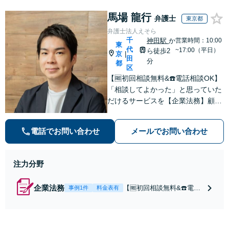
間１万１０００
馬場 龍行
円】【離婚・不倫
弁護士
東京都
問題に特化／実績
弁護士法人えそら
多数】財産分与、
千
神田駅
か
営業時間：10:00
東
慰謝料、養育費等
代
~17:00（平日）
ら徒歩2
京
|
で金銭的に満足で
田
分
都
きる解決を目指し
区
ます。
【🆓初回相談無料&☎️電話相談OK】
「相談してよかった」と思っていた
だけるサービスを【企業法務】顧問
契約月額9,800円〜。低コスト・縛
りなし・相談回数無制限を叶えた企
電話でお問い合わせ
メールでお問い合わせ
業法務プラン
注力分野
企業法務
【🆓初回相談無料&☎️電話
事例1件
料金表有
相談OK】顧問契約月額9,8
00円〜｜顧問契約300社以
上の豊富な実績！契約の縛
りなし／相談回数無制限／