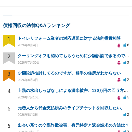
債権回収の法律Q&Aランキング
1
トイレリフォーム業者の対応遅延に対する法的措置相談
6
2026年8月4日
2
クーリングオフを認めてもらうために少額訴訟できるのでしょうか。
3
2026年7月30日
3
少額訟訴検討してるのですが、相手の住所がわからない
2
2026年8月3日
4
上階の水出しっぱなしによる漏水被害、130万円の回収方法を相談したい
5
2026年7月16日
5
元恋人から代金支払済みのライブチケットを回収したい。
2
2026年8月3日
6
出会い系での交際詐欺被害、身元特定と返金請求の方法は？
3
2026年7月17日