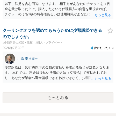
う。 何か本人を示す事実（振込先などの情報）から、相手の住所等の
以下、私見を含む回答になります。 相手方があなたのチケットを（代
情報を割り出していくしかないように思えます。 以上、ご参考まで。
金を受け取った上で）購入したという代理購入の合意を重視すれば、
チケットのうち1枚の所有権あるいは使用権限があなたにあり、チケッ
トの引渡しを求める権利があるという主張が認められやすいといえま
す。 一方、このチケット購入には「相手方と一緒に行く」という合意
も付随していたことを無視することができません。こちらを重視すれ
クーリングオフを認めてもらうために少額訴訟できる
ば、交際を終了させたことにより「一緒に行く」という結果の実現に
のでしょうか。
重大な障害が発生しており、当然にチケットを引き渡すべきといえる
#少額訴訟の相談・依頼
#個人・プライベート
かは微妙であり、むしろ返金すべきとするのが当事者の合理的意思に
2026年7月30日
役にたった
3
合致するのではないか、という判断に傾くことになると思います。 例
えば、当該チケットが座席指定である場合、交際を解消した2人が当日
川添 圭
弁護士
隣り合わせになることは避けたいという心理が働くことも無理からぬ
ところです。一方、チケットがエリア指定のアリーナ席であれば隣り
少額訴訟は、60万円以下の金銭の支払いを求める訴えが対象となりま
合わせにならずに済むかもしれませんし、そのチケットが入手困難で
す。 本件では、料金は後払い決済の方法（立替払）で支払われてお
あったり特別席であったりすれば、判断は変わってくるかもしれませ
り、あなたが業者へ返金請求できるわけではなく、少額訴訟は使えな
ん。当該チケットがチケット転売防止法に規定する特定興行入場券に
いと思われます。 当該事業者と後払い決済業者を被告として債務不存
該当し、券面上使用者が指定されている場合には、チケット引渡し以
在確認請求訴訟を提起することも考えられますが、まずは後払い決済
外に選択肢がない場合もあるでしょう。 このように、本件の紛争は、
業者へ（原契約のクーリング・オフの証拠の写しとともに）支払拒絶
法的には「当事者の合理的意思」がどこにあるのかを追求した解決が
もっとみる
の通知書を送り、もし訴訟や支払督促を行ってきた場合には全面的に
必要になると思われます。なかなか難しい問題なので、弁護士によっ
争う、というやり方がベターではないかと思います。弁護士会の相談
ても回答は異なるかもしれません。
センター等で、消費者問題に強い弁護士（消費者保護委員会に所属し
ているなど）へ相談されることをお勧めします。