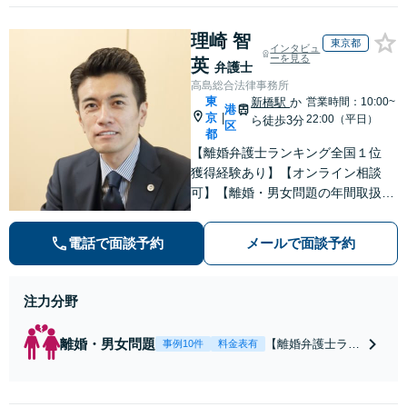
中傷の削除等、拡散防止に
等、男女が絡むあ
向けてスピード最優先で対
らゆるトラブルを
理崎 智
応します！即日対応可能。
東京都
インタビュ
解決へ！どんな相
まずはご連絡ください。
ーを見る
英
弁護士
手であっても毅然
高島総合法律事務所
と対応します。お
東
新橋駅
か
営業時間：10:00~
まかせください。
港
京
|
22:00（平日）
ら徒歩3分
区
都
【離婚弁護士ランキング全国１位
獲得経験あり】【オンライン相談
可】【離婚・男女問題の年間取扱件
数100件以上】 離婚や男女問題で泣
き寝入りしたくないという方は是非
電話で面談予約
メールで面談予約
ご相談ください。
注力分野
離婚・男女問題
【離婚弁護士ラン
事例10件
料金表有
キング全国１位
獲得経験あり】
【初回相談料１時