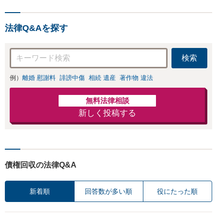
低コストではじめられるサ
ブスク型企業法務。経験豊
法律Q&Aを探す
富な弁護士が丁寧に対応。
【神田駅4分】
検索
例）
離婚 慰謝料
誹謗中傷
相続 遺産
著作物 違法
無料法律相談
新しく投稿する
債権回収の法律Q&A
新着順
回答数が多い順
役にたった順