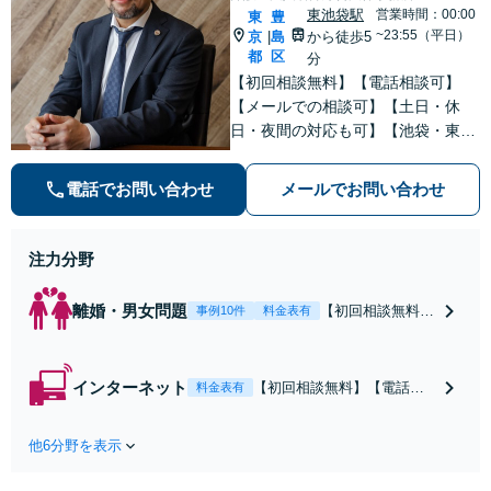
東池袋駅
営業時間：00:00
東
豊
~23:55（平日）
京
島
から徒歩5
|
都
区
分
【初回相談無料】【電話相談可】
【メールでの相談可】【土日・休
日・夜間の対応も可】【池袋・東池
袋2駅利用可】風俗トラブル・男女
トラブル・刑事事件を中心に「個
電話でお問い合わせ
メールでお問い合わせ
人」の方からのご相談・ご依頼を幅
広くお受けしております。お気軽に
お問い合わせください。
注力分野
離婚・男女問題
【初回相談無料】
事例10件
料金表有
【電話相談可】
【即日介入可】
【夜間対応可】
インターネット
【初回相談無料】【電話相
料金表有
【池袋・東池袋2
談可】【夜間対応可】【池
駅利用可】風俗・
袋・東池袋2駅利用可】爆サ
出会い系・ホス
他6分野を表示
イ・5ch・ホスラブ等の掲示
ト・不倫・ストー
板やネット上の悪口、誹謗
カー・DV・離婚