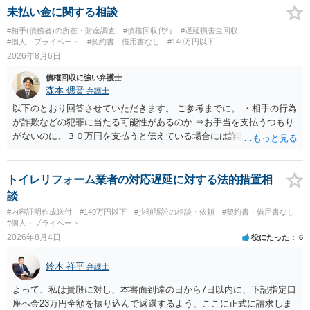
未払い金に関する相談
#相手(債務者)の所在・財産調査
#債権回収代行
#遅延損害金回収
#個人・プライベート
#契約書・借用書なし
#140万円以下
2026年8月6日
債権回収に強い弁護士
森本 偲音
弁護士
以下のとおり回答させていただきます。 ご参考までに。 ・相手の行為
が詐欺などの犯罪に当たる可能性があるのか ⇒お手当を支払うつもり
がないのに、３０万円を支払うと伝えている場合には詐欺罪に該当す
る可能性があります。 ・未払い金を回収するためにどのような法的手
段が取れるのか ⇒契約に基づく履行請求として３０万円を請求するこ
とが考えられますが、 パパ活の契約は、売春防止法に抵触する契約
トイレリフォーム業者の対応遅延に対する法的措置相
であるため、公序良俗に反する契約として 民法上無効（民法９０
談
条）となるため、相手方に請求できない可能性が高いです。 ・相手の
#内容証明作成送付
#140万円以下
#少額訴訟の相談・依頼
#契約書・借用書なし
氏名や住所が分からない状態でも対応可能なのか ⇒訴訟等の裁判上の
#個人・プライベート
手続を利用する場合には、原則として相手方の住所・氏名を把握して
2026年8月4日
役にたった
6
いる必要があります。
鈴木 祥平
弁護士
よって、私は貴殿に対し、本書面到達の日から7日以内に、下記指定口
座へ金23万円全額を振り込んで返還するよう、ここに正式に請求しま