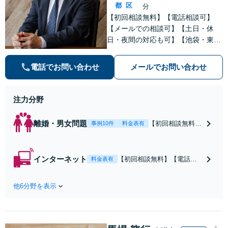
都
区
分
【初回相談無料】【電話相談可】
【メールでの相談可】【土日・休
日・夜間の対応も可】【池袋・東池
袋2駅利用可】風俗トラブル・男女
トラブル・刑事事件を中心に「個
電話でお問い合わせ
メールでお問い合わせ
人」の方からのご相談・ご依頼を幅
広くお受けしております。お気軽に
お問い合わせください。
注力分野
離婚・男女問題
【初回相談無料】
事例10件
料金表有
【電話相談可】
【即日介入可】
【夜間対応可】
インターネット
【初回相談無料】【電話相
料金表有
【池袋・東池袋2
談可】【夜間対応可】【池
駅利用可】風俗・
袋・東池袋2駅利用可】爆サ
出会い系・ホス
他6分野を表示
イ・5ch・ホスラブ等の掲示
ト・不倫・ストー
板やネット上の悪口、誹謗
カー・DV・離婚
中傷の削除等、拡散防止に
等、男女が絡むあ
向けてスピード最優先で対
らゆるトラブルを