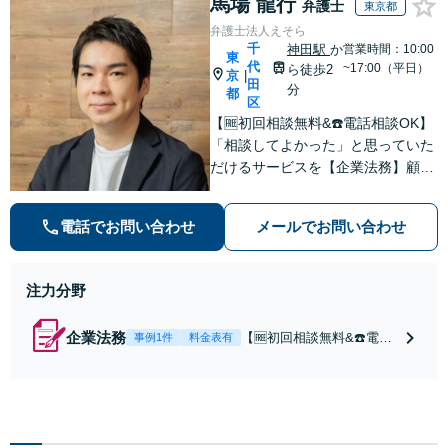
馬場 龍行
応します！即日対応可能。
弁護士
東京都
解決へ！どんな相
まずはご連絡ください。
弁護士法人えそら
手であっても毅然
千
神田駅
か
営業時間：10:00
と対応します。お
東
代
~17:00（平日）
ら徒歩2
まかせください。
京
|
田
分
都
区
【🆓初回相談無料&☎️電話相談OK】
「相談してよかった」と思っていた
だけるサービスを【企業法務】顧問
契約月額9,800円〜。低コスト・縛
りなし・相談回数無制限を叶えた企
電話でお問い合わせ
メールでお問い合わせ
業法務プラン
注力分野
企業法務
【🆓初回相談無料&☎️電話
事例1件
料金表有
相談OK】顧問契約月額9,8
00円〜｜顧問契約300社以
上の豊富な実績！契約の縛
りなし／相談回数無制限／
低コストではじめられるサ