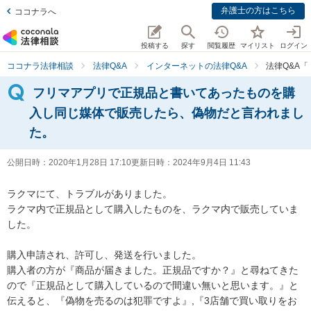
弁護士の方はこちら
ココナラへ
投稿する
探す
閲覧履歴
マイリスト
ログイン
ココナラ法律相談
法律Q&A
インターネットの法律Q&A
法律Q&A
フリマアプリで正規品と書いてあったものを購
入し同じ媒体で販売したら、偽物だと言われまし
た。
公開日時：
2020年1月28日 17:10
更新日時：
2024年9月4日 11:43
ラクマにて、トラブルがありました。

ラクマ内で正規品として購入したものを、ラクマ内で販売していま
した。

購入申請され、許可し、発送を行いました。

購入者の方が『商品が届きました。正規品ですか？』と尋ねてきた
ので『正規品として購入しているので間違い無いと思います。』と
伝えると、『偽物を売るのは犯罪ですよ』,『3店舗で買い取りをお