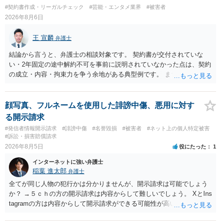
#契約書作成・リーガルチェック
#芸能・エンタメ業界
#被害者
2026年8月6日
王 宣麟
弁護士
結論から言うと、弁護士の相談対象です。 契約書が交付されていな
い・2年固定の途中解約不可を事前に説明されていなかった点は、契約
の成立・内容・拘束力を争う余地がある典型例です。 まずは、運営と
のやり取り、規約のスクショ等の証拠を集めて、弁護士に相談されて
みてはいかがでしょうか。 また同時並行で（もしまだされていないの
であれば）書面で退所意思の明確化はしておくべきだと考えます。
顔写真、フルネームを使用した誹謗中傷、悪用に対す
る開示請求
#発信者情報開示請求
#誹謗中傷
#名誉毀損
#被害者
#ネット上の個人特定被害
#訴訟・損害賠償請求
2026年8月5日
役にたった
1
インターネットに強い弁護士
稲葉 進太郎
弁護士
全てが同じ人物の犯行かは分かりませんが、開示請求は可能でしょう
か？ →５ｃｈの方の開示請求は内容からして難しいでしょう。 XとIns
tagramの方は内容からして開示請求ができる可能性が高いでしょう。
ただ、アカウントが削除されていると開示請求は失敗する可能性が高