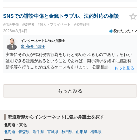
者（当該十六歳未満の者が十三歳以上である場合については、その者
が生まれた日より五年以上前の日に生まれた者に限る。）は、一年以
下の拘禁刑又は五十万円以下の罰金に処する。 一 威迫し、偽計を用
SNSでの誹謗中傷と金銭トラブル、法的対応の相談
い又は誘惑して面会を要求すること。 二 拒まれたにもかかわらず、
#誹謗中傷
#被害者
#個人・プライベート
#名誉毀損
反復して面会を要求すること。 三 金銭その他の利益を供与し、又は
2026年8月4日
役にたった
2
その申込み若しくは約束をして面会を要求すること。 2前項の罪を犯
し、よってわいせつの目的で当該十六歳未満の者と面会をした者は、
インターネットに強い弁護士
二年以下の拘禁刑又は百万円以下の罰金に処する。
泉 亮介
弁護士
実際にその人が権利侵害行為をしたと認められるものであり，それが
証明できる証拠があるということであれば，開示請求を経ずに慰謝料
請求等を行うことが出来るケースもあります。 公開相談の場では回答
は難しいかと思われますので，お手持ちの証拠資料を持参の上弁護士
に個別に相談されると良いでしょう。
もっとみる
都道府県からインターネットに強い弁護士を探す
北海道・東北
北海道
青森県
岩手県
宮城県
秋田県
山形県
福島県