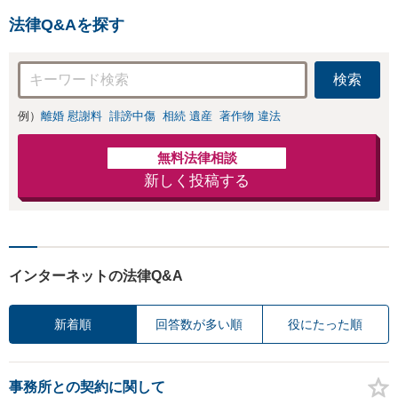
ブスク型企業法務。経験豊
法律Q&Aを探す
富な弁護士が丁寧に対応。
【神田駅4分】
検索
例）
離婚 慰謝料
誹謗中傷
相続 遺産
著作物 違法
無料法律相談
新しく投稿する
インターネットの法律Q&A
新着順
回答数が多い順
役にたった順
事務所との契約に関して