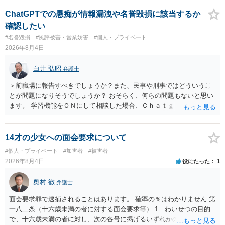
いでしょう。７月中にアカウントが削除されている場合、今から進め
ても失敗する可能性が高いように思われます。 相手を特定できた場
ChatGPTでの愚痴が情報漏洩や名誉毀損に該当するか
合、相手に全ての弁護士費用を負担させることは可能でしょうか？ →
確認したい
訴訟外の交渉で相手方が認めれば負担させることができるでしょう。
#名誉毀損
#風評被害・営業妨害
#個人・プライベート
訴訟で判決となった場合は、実際の弁護士費用が認められる場合と認
2026年8月4日
められない場合があり何ともいえないところでしょう。
白井 弘昭
弁護士
＞前職場に報告すべきでしょうか？また、民事や刑事ではどういうこ
とが問題になりそうでしょうか？ おそらく、何らの問題もないと思い
ます。 学習機能をＯＮにして相談した場合、Ｃｈａｔｇｐｔがｏｐｅ
ｎＡＩに相談内容を蓄積し、他の質問者への何らかの回答の際に参照
する可能性がありますが、個人名や会社名を特定していない限り、一
般論として抽象化されて回答に織り込まれる可能性が生じるにすぎま
14才の少女への面会要求について
せんので、その情報自体が、秘密情報に当たるとは思えませんし、名
#個人・プライベート
#加害者
#被害者
誉棄損として、個人や会社に対する誹謗中傷の不特定多数への公開に
2026年8月4日
役にたった
1
当たるとも思われません。 もちろん、誰がその内容をｃｈａｔｇｐｔ
に入力したかも第三者にしられることはないので、個人や会社の特定
奥村 徹
弁護士
をせずに書き込んだことで（おそらく特定して書き込んだとして
も）、相談者さんが刑事民事の責任に問われることはないでしょう。
面会要求罪で逮捕されることはあります。 確率の％はわかりません 第
私見ながらご参考まで。
一八二条（十六歳未満の者に対する面会要求等） 1 わいせつの目的
で、十六歳未満の者に対し、次の各号に掲げるいずれかの行為をした