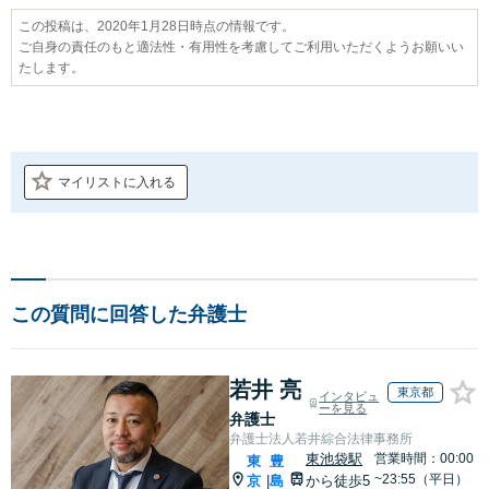
この投稿は、2020年1月28日時点の情報です。
ご自身の責任のもと適法性・有用性を考慮してご利用いただくようお願いい
たします。
マイリストに入れる
この質問に回答した弁護士
若井 亮
東京都
インタビュ
ーを見る
弁護士
弁護士法人若井綜合法律事務所
東池袋駅
営業時間：00:00
東
豊
~23:55（平日）
京
島
から徒歩5
|