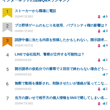
インターネットの法律Q&Aランキング
1
ストーカーから職場に電話
6
2026年7月28日
2
プロ野球ゲームのもじり名使用、パブリシティ権の影響は？
4
2026年7月30日
3
誹謗中傷に当たる内容を投稿したかもしれない。開示請求や民事刑事裁判に発展しうるのか教えて欲しい。
4
2026年7月27日
4
LINEで会社批判、警察が立件する可能性は？
2
2026年8月3日
5
開示請求の仮処分での審尋で２回目で終わらない場合どうしたらいいですか
7
2026年8月3日
6
無断で動画を撮影され、削除させたいが連絡が返ってこない。
2
2026年8月4日
7
当方の腹いせで相手方の個人情報をSNSで晒してしまい名誉毀損させてしまったかもしれない
2
2026年7月29日