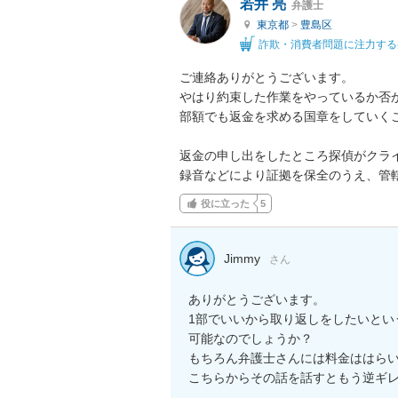
若井 亮
弁護士
東京都
>
豊島区
詐欺・消費者問題に注力する
ご連絡ありがとうございます。

やはり約束した作業をやっているか否
部額でも返金を求める国章をしていくこ
返金の申し出をしたところ探偵がクラ
録音などにより証拠を保全のうえ、管
役に立った
5
Jimmy
さん
ありがとうございます。

1部でいいから取り返しをしたいとい
可能なのでしょうか？

もちろん弁護士さんには料金ははらい
こちらからその話を話すともう逆ギ