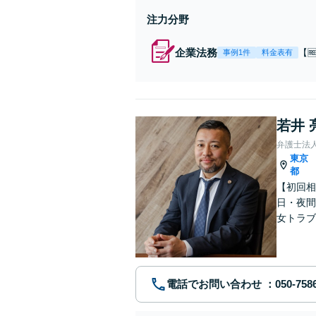
注力分野
企業法務
【
事例1件
料金表有
顧問
無
豊
若井 
弁護士法
東京
都
【初回相
日・夜間
女トラブ
を幅広く
電話でお問い合わせ