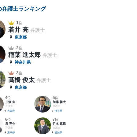
の弁護士ランキング
1
位
若井 亮
弁護士
東京都
2
位
稲葉 進太郎
弁護士
神奈川県
3
位
髙橋 俊太
弁護士
東京都
4
5
位
位
川添 圭
加藤 善大
弁護士
弁護士
大阪府
埼玉県
6
7
位
位
泉 亮介
竹本 真紀
弁護士
弁護士
東京都
愛知県