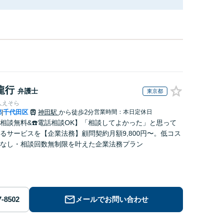
龍行
弁護士
東京都
人えそら
都
千代田区
神田駅
から徒歩2分
営業時間：本日定休日
|
回相談無料&☎️電話相談OK】「相談してよかった」と思って
るサービスを【企業法務】顧問契約月額9,800円〜。低コス
なし・相談回数無制限を叶えた企業法務プラン
メールでお問い合わせ