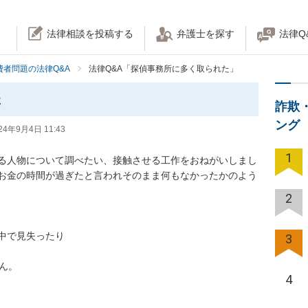
法律相談を投稿する
弁護士を探す
法律Q
費者問題の法律Q&A
法律Q&A「探偵事務所に多く取られた」
た
詐欺
ング
24年9月4日 11:43
1
る人物について調べたい、接触させる工作をおねがいしまし
お金の時間が過ぎたと言われそのまま何もなかったかのよう
2
で見失ったり

3
。

4