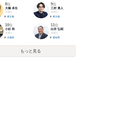
8
9
位
位
大橋 卓生
三村 勇人
弁護士
弁護士
東京都
東京都
10
11
位
位
小杉 和
白井 弘昭
弁護士
弁護士
京都府
愛知県
もっと見る