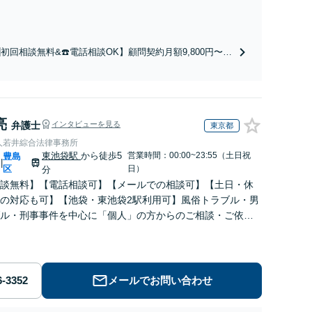
初回相談無料&☎️電話相談OK】顧問契約月額9,800円〜｜
契約300社以上の豊富な実績！契約の縛りなし／相談回数
制限／低コストではじめられるサブスク型企業法務。経験
富な弁護士が丁寧に対応。【神田駅4分】
亮
弁護士
インタビューを見る
東京都
人若井綜合法律事務所
東池袋駅
から徒歩5
営業時間：00:00~23:55（土日祝
豊島
|
区
日）
分
談無料】【電話相談可】【メールでの相談可】【土日・休
の対応も可】【池袋・東池袋2駅利用可】風俗トラブル・男
ル・刑事事件を中心に「個人」の方からのご相談・ご依頼
お受けしております。お気軽にお問い合わせください。
メールでお問い合わせ