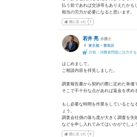
払う前であれば交渉等もありえたかも
相当の労力が必要になると思います。
役に立った
7
若井 亮
弁護士
東京都
>
豊島区
詐欺・消費者問題に注力する
はじめまして。

ご相談内容を拝見しました。

調査報告書から契約の際に定めた単価で
そこで不十分な点があれば返金を求める
もし必要な時間を作業をしているとな
ょう。

調査会社側の落ち度が大きく調査を失
などを申し入れてみてはいかがでしょ
役に立った
6