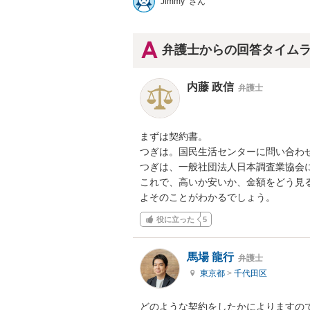
Jimmy さん
弁護士からの回答タイム
内藤 政信
弁護士
まずは契約書。

つぎは。国民生活センターに問い合わせ
つぎは、一般社団法人日本調査業協会に
これで、高いか安いか、金額をどう見る
よそのことがわかるでしょう。
役に立った
5
馬場 龍行
弁護士
東京都
>
千代田区
どのような契約をしたかによりますので