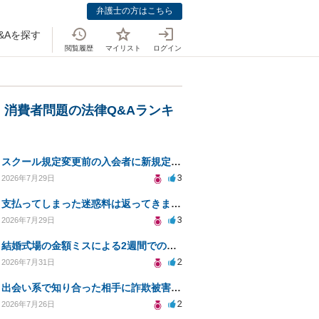
弁護士の方はこちら
&Aを探す
閲覧履歴
マイリスト
ログイン
・消費者問題の法律Q&Aランキ
スクール規定変更前の入会者に新規定は適用されるのか
3
2026年7月29日
支払ってしまった迷惑料は返ってきますか？
3
2026年7月29日
結婚式場の金額ミスによる2週間での解約。キャンセル料10万円の免除は可能か。
2
2026年7月31日
出会い系で知り合った相手に詐欺被害、免許証の悪用リスクと対策。
2
2026年7月26日