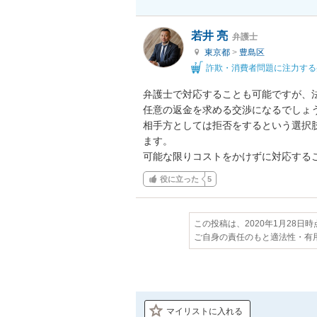
若井 亮
弁護士
東京都
>
豊島区
詐欺・消費者問題に注力する
弁護士で対応することも可能ですが、
任意の返金を求める交渉になるでしょう
相手方としては拒否をするという選択
ます。

可能な限りコストをかけずに対応する
役に立った
5
この投稿は、2020年1月28日
ご自身の責任のもと適法性・有
マイリストに入れる